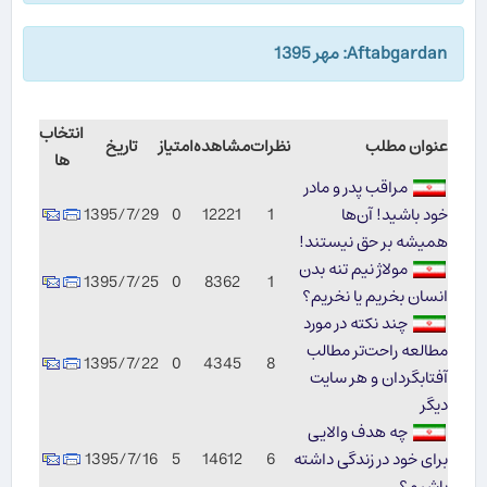
Aftabgardan: مهر 1395
انتخاب
عنوان مطلب
نظرات
مشاهده
امتیاز
تاریخ
ها
مراقب پدر و مادر
خود باشید! آن‌ها
1
12221
0
1395/7/29
همیشه بر حق نیستند!
مولاژ نیم تنه بدن
1395/7/25
0
8362
1
انسان بخریم یا نخریم؟
چند نکته در مورد
مطالعه راحت‌تر مطالب
1395/7/22
0
4345
8
آفتابگردان و هر سایت
دیگر
چه هدف والایی
برای خود در زندگی داشته
6
14612
5
1395/7/16
باشیم؟