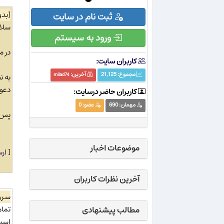
[بد
ثبت نام در سایت
سلا
ورود به سیستم
در م
کاربران سایت:
مجموع:
21,125
آخرین:
به ن
milad74
دعوا
کاربران حاضر درسایت:
مهمان:
690
عضو:
0
پس خ
موضوعات اخبار
[
ارس
آخرین نظرات کاربران
سر
تمام
مطالب پیشنهادی
است.