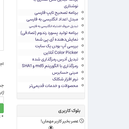
نوشتاری
برنامه تصحیح تایپ فارسی
مبدل اعداد انگلیسی به فارسی
تبدیل حروف اشتباه انگلیسی به فارسی
برنامه تولید پسورد رندوم (تصادفی)
نمایش‌دهنده آی.پی شما
بررسی آپ بودن یک سایت
Color Picker آنلاین
تبدیل آدرس رمزگذاری شده
اجاز
رمزگذاری با الگوریتم md5 و SHA1
مینی حسابرس
نرم افزار شکلک
جمع عدد 13
محصولات و خدمات قدیمی‌تر
(ای
بلوک کاربری
* 
عصر بخیر کاربر مهمان!