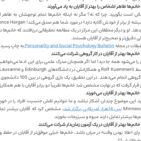
ن است بگویید: چرا که نه؟ مگر نه اینکه خانم‌ها تمام توجهشان به ظاهر ا
ه از برتر از خودش گلایه دارد» در مورد شما هم صدق می‌کند! Terrence Horgan در دانشگاه
دهد. او و دیگر محققان این مرکز در یک مطالعه تحقیقاتی دریافتند که خانم‌ها 
ی دقیق‌تر و صحیح‌تر از آقایان هستند.
یقات در مجله
Personality and Social Psychology Bulletin
به چاپ رسید
 را می‌شود همه جا دید! اما اگر همچنان مدرک علمی برای این ادعا می‌خواهید
کار گروهی انجام می‌ده
 قرار گرفت که در نهایت مشخص شد خانم‌ها تقریباً دو برابر آقایان با هم همکا
د این موضوع چندان آشکار نباشد و ما نتوانیم نقش جنسیت افراد را در خو
Minnes
بین 14هزار آمریکایی برگزار شد
، مشخص کرد که آقایان بیشتر تمایل
م‌ها بیشتر تمایل دارند میوه و سبزیجات بخورند.
 پای «طلا بودن وقت» در میان باشد، خانم‌ها خیلی موفق‌تر از آقایان در حفظ
ه طلایش!!)