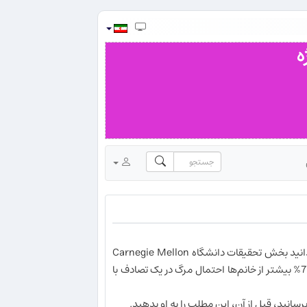
بله، نسبت به تجربه اجتماعی ما، این موضوع برعکس می‌نماید، اما بد نیست بدانید بخش تحقیقات دانشگاه Carnegie Mellon
بسیار در سال 2007 به این نتیجه رسید که مردها 77% بیشتر از خانم‌ها احتمال مرگ در یک تصادف با
نید، قبل از آن، این مطلب را به او بدهید.