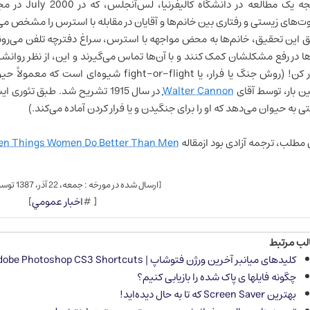
وت‌های زیستی و رفتاری بین خانم‌ها و آقایان در مقابله با استرس را مشخص می
 این تحقیق، خانم‌ها به محض مواجهه با استرس، سراغ دفترچه تلفن می‌روند و
ها در رفع مشکلشان کمک کنند و با آن‌ها تماس می‌گیرند و این، از نظر روانشن
فرار کن! (روش جنگ یا فرار، یا fight-or-flight 
ین بار، توسط آقای
Walter Cannon
در سال 1915 تشریح شد. طبق ت
تی به حیوان می‌دهد که او را برای جنگیدن و یا فرار کردن آماده می‌کند.)
 مطلب، ترجمه آزادی بود ازمقاله
en Things Women Do Better Than Men
[ارسال شده در مورخه : جمعه، 22 آذر، 1387 توسط
[ #
اخبار عمومي
]
لب مرتبط
كلیدهای میانبر آخرین ورژن فتوشاپ | Adobe Photoshop CS3 Shortcuts
چگونه فایلها ی پاک شده را بازیابی کنیم؟
بهترین Screen Saver كه تا به حال دیده‌اید!