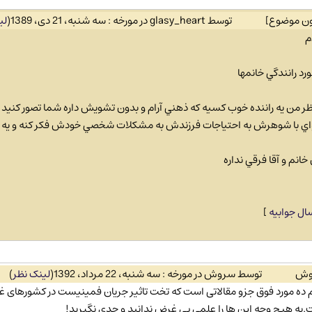
ون موضوع]
توسط glasy_heart در مورخه : سه شنبه، 21 دی، 1389
(
لی
م
ورد رانندگي خانمها
ظر من يه راننده خوب كسيه كه ذهني آرام و بدون تشويش داره شما تصور كنيد يه
ي با شوهرش به احتياجات فرزندش به مشكلات شخصي خودش فكر كنه و يه دف
انم و آقا فرقي نداره
ال جوابیه
]
وش
توسط سروش در مورخه : سه شنبه، 22 مرداد، 1392
(
لینک نظر
)
 ده مورد فوق جزو مقالاتی است که تخت تاثیر جریان فمینیست در کشورهای 
به هیچ وجه این ها را علمی بی غرض ندانید و جدی نگیرید!