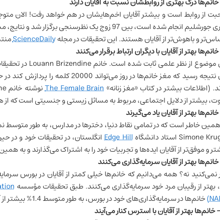
ت از روابط است و بیشتر آقایان اخم‌هایشان در هم خواهد رفت! الان متوج
عبری جورشلیم انجام شده است، بین 97 زوج یک نظرسنجی 
س‌تر و باهوش‌تر از آقایان هستند. این تحقیقات در مجله
ScienceDaily
منتش
ضوع از نظر علمی ثابت شده است. خانم Louann Brizendine در تحقیقات خود در دانشگاه
ند. (اطلاعات بیشتر در کتاب «مغز زنانه»
The Female Brain
وت، بیشتر از دلایل اجتماعی، مربوط به مسائل زیستی و جنسیتی است که از هما
همین خاطر است که در تمامی نقاط دنیا، دخترها در مدارس، به طور متوسط نم
Simone K استاد دانشگاه
Edge Hill
انگلستان، در تحقیقات خود و در ح
تر و موفق‌تر از آقایان ایده‌ها و تجربیات خود را به اشتراک می‌گذارند و به همین
ر نمی‌کنید نه؟ همه می‌دانیم که خانم‌ها خیلی کمتر از آقایان در بورس سرما
 بهتر از رقیبان مرد خود سرمایه‌گذاری می‌کنند. طبق تحقیقات مؤسسه
ation
(NA
خانم‌ها در سرمایه‌گذاری‌های خود در بورس، به طور متوسط 1.4% بیشتر از آقایان سود به جیب می‌زنند!