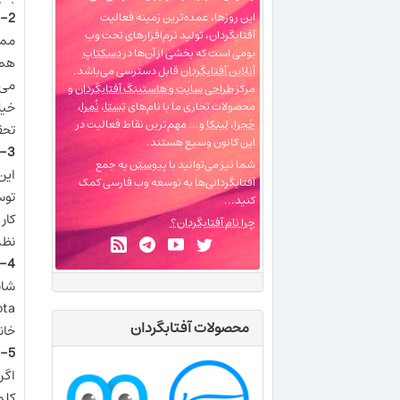
2- خانم‌ها ظاهر اشخاص را بهتر از آقایان به یاد می‌آورند
این روزها، عمده‌ترین زمینه فعالیت
آفتابگردان، تولید نرم‌افزارهای تحت وب
ممک
بومی است که بخشی از آن‌ها در
دسکتاپ
همیش
آنلاین آفتابگردان
قابل دسترسی می‌باشد.
می‌
مرکز
طراحی سایت و هاستینگ آفتابگردان
و
خیل
محصولات تجاری ما با نام‌های
تِستا
،
نُمرا
،
حُجرا
،
لینکا
و... مهم‌ترین نقاط فعالیت در
تحق
این کانون وسیع هستند.
3- خانم‌ها بهتر از آقایان در کار گروهی شرکت می‌کنند
شما نیز می‌توانید با
پیوستن
به جمع
این
آفتابگردانی‌ها به توسعه وب فارسی کمک
کنید...
چرا نام آفتابگردان؟
نظر
4- خانم‌ها بهتر از آقایان می‌خورند
شای
ota
محصولات آفتابگردان
خان
5- خانم‌ها بهتر از آقایان در یک آزمون زمان‌دار شرکت می‌کنند
اگر
کلم