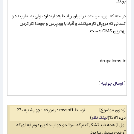
بزنند.
درسته که این سیستم در ایران زیاد طرفدار نداره، ولی به نظر بنده و
کسانی که دروپال کار میکنند و قبلا با وردپرس و جوملا کار کردن
بهترین CMS هست.
drupalcms.ir
[
ارسال جوابیه
]
[بدون موضوع]
توسط mvsoft در مورخه : چهارشنبه، 27
دی، 1391
(
لینک نظر
)
اول از همه باید تشکر کنم که سوالمو جواب دادین دوم آیه ای که
آوردین بسیار زیبا بود