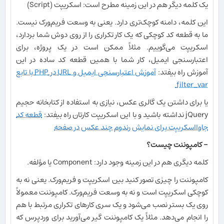
یک کلمه دیگر هم در این زمینه مطرح است: اسکریپت (Script)
این کلمه، دامنه کوچک‌تری دارد. یعنی به وسعت فریم‌ورک نیست.
ما به قطعه کد کوچکی که یک کار تکراری را از روی دوش شما بردارد،
اسکریپت می‌گوییم. مثلاً ممکن است در یک پروژه، برای
اعتبارسنجی ایمیل، کار شما با همین قطعه کد ساده در این
آموزش راه بیفتد:
آموزش اعتبارسنجی ایمیل و URL در PHP با تابع
filter_var
یا برای داشتن یک گالری عکس، نیازی به استفاده از کتابخانه حجیم
jQuery نداشته باشید و با این اسکریپت کارتان راه بیفتد:
قطعه کد
جاوااسکریپت برای نمایش رندوم چند عکس در صفحه
- کامپوننت چیست؟
کلمه دیگری هم در این زمینه وجود دارد: Component یا مؤلفه.
کامپوننت را چیزی تصور کنید بین اسکریپت و فریم‌ورک. یعنی نه به
کوچکی اسکریپت است و نه به وسعت فریم‌ورک. کامپوننت معمولاً
روی یک بستر نصب می‌شود و یک سری کارهای تکراری مرتبط با هم
را انجام می‌دهد. مثلاً یک کامپوننت گیر می‌آورید برای وردپرس که