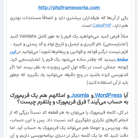
http://phpframeworks.com
یکی از آن‌ها که طرفداران بیشتری دارد و انصافاً مستندات بهتری
هم دارد،
CakePHP
است.
مثلاً فرض کنید می‌خواهید یک فرم را به طور کامل Validate کنید
(اعتبارسنجی). نام کاربری و ایمیل و تاریخ تولد و کد پستی و غیره...
لازم نیست درگیر قواعد و قوانین و پیغام‌ها شوید! می‌توانید در
این
صفحه
ببینید که چقدر ساده می‌شود یک فرم را اعتبارسنجی کرد.
(توجه: ممکن است در نگاه اول کمی پیچیده به نظر برسد اما اگر
کدنویسی کرده باشید در پنج دقیقه می‌توانید یاد بگیرید که چطور
باید از آن استفاده کنید)
آیا
WordPress
و
Joomla
و امثالهم هم یک فریم‌ورک
به حساب می‌آیند؟ فرق فریم‌ورک و پلتفرم چیست؟
در کل، کلمه فریم‌ورک را می‌توان به هر قطعه کد نسبتاً بزرگی که از
انجام کارهای تکراری جلوگیری کند نسبت داد. پس با این حساب،
بله، وردپرس و جوملا هم می‌تواند یک فریم‌‌ورک به حساب آید. اما
دقت کنید که ما یک کلمه دیگر در دنیای برنامه‌نویسی داریم و آن