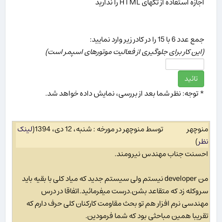
اجازه استفاده از تگهای HTML را ندارید
جمع عدد 6 با 15 را در كادر زیر وارد نمایید:
(این كار برای جلوگیری از فعالیت موتورهای اسپمر است)
* توجه: نظر شما بعد از بررسی، نمایش داده خواهد شد.
منوچهر
توسط منوچهر در مورخه : شنبه، 12 دی، 1394
(
لینک
نظر
)
احسنت جناب مهندس نیرومند.
من developer نیستم ولی سیستم جدید که میاد کلی با بقیه باید
سروکله زد که متقاعد بشن.درست میفرمائید.اتفاقا در درس
مهندسی نرم افزار هم تو بحث مقاومت کارکنان کلی حرف دارم که
تقریبا همین مباحثی بود که شما فرمودین.