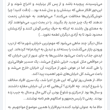
می‌ترسیدند پیچیده باشد و از پس کار برنیایند و اخراج شوند و از
این‌جور افکار منفی که بینشان رد و بدل شده بود... (دقت کنید! چرا
خوش‌گذران‌ها مخالفت می‌کنند؟ می‌خواهند به خودشان زحمت
ندهند که یک چیز جدید یاد بگیرند. یا در بحث دین، می‌خواهند آزاد
به معنای ول باشند نه اینکه به حرف پیامبر گوش کنند و آزادی‌شان
محدود شود تا به آزادی دیگران لطمه نخورد...)
مثال دیگر: چند ماهی می‌شود که مهم‌ترین خیابان شهر ما که از درب
ورودی بازار می‌گذشت را بسته‌اند و تبدیل به «پیاده‌راه» کرده‌اند. این
ایده‌ی جذاب باعث می‌شود ماشین‌ها به جای عبور از این خیابان که
در مواقعی مثل غروب، خیلی شلوغ می‌شد، یک مسیر طولانی‌تری
را طی کنند اما در عوض شهر از مرکزیت آن خیابان خارج می‌شد و
باعث می‌شد کل خیابان‌های شهر اهمیت پیدا کند.
حالا، از همان روز اولی که این طرح اجرا شد، یک سری افراد مخالف
را شروع کردند. چه افرادی؟ آن‌هایی که در آن خیابان مغازه داشتند
و سال‌ها بود از مرکزی و شلوغ بودن آن کلی مال و منال به جیب زده
بودند. یعنی تا رئیس‌جمهور و امثالهم هم نامه نوشتند...
حالا ما به عنوان تولید کننده نرم‌افزار با همین موضوع مواجهیم. به