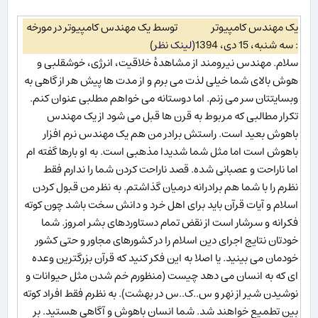
یک مهندس کامپیوتر
توسط یک مهندس کامپیوتر در مورخه
: سه شنبه، 15 دی، 1394
(
لینک نظر
)
سلام. مهندس نیرومند از مشاهدۀ خلاقیت، انرژی، خوشقلبی و
هوش بالای شما خیلی لذت می برم و از مدت ها پیش هر از گاهی به
وبسایتتان سر می زنم. اما دوستانه می خواهم مطلبی عنوان کنم.
تکرار مطالبی که مربوط به قرن ها قبل می شود از یک مهندس
باهوش بعید است. راستش برادر من هم یک مهندس نرم افزار
باهوش است اما مثل شما شدیدا مذهبی است. به او بارها گفته ام
اما ناراحت و عصبانی شده. قصد ناراحت کردن شما را ندارم فقط
نظرم را با شما هم برادرانه درمیان گذاشتم. به نظر من قبول کردن
اسلام و آیات قرآن باید برای اهل خرد و دانش سخت باشد چون کوته
فکرانه و سرشار است از نقض تمام دستاوردهای بشر امروز. شما
خودتان نتایج اجرای دین اسلام را در کشورهای مجاور و حتی کشور
خودمان می بینید. یا اصلا به این فکر کنید که قرآن بزرگترین وعده
ای که به انسان می دهد چیست (منظورم خم شدن مثل حیوانات و
نوشیدن شیر از نهر و س..ک..س در بهشت). به نظرم فقط افراد کوته
بین تطمیع خواهند شد. شما انسان باهوش و آگاهی هستید. بر