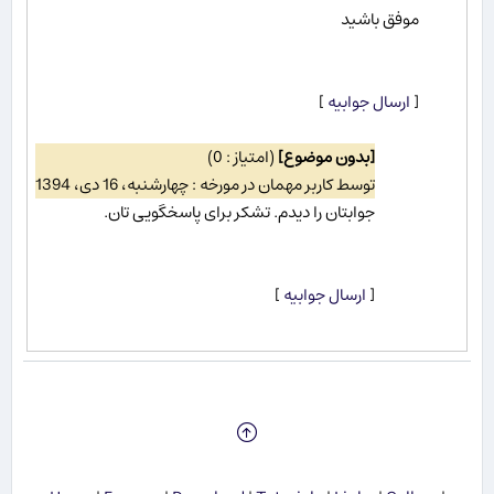
موفق باشید
[
ارسال جوابیه
]
[بدون موضوع]
(امتیاز : 0)
توسط کاربر مهمان در مورخه : چهارشنبه، 16 دی، 1394
جوابتان را دیدم. تشکر برای پاسخگویی تان.
[
ارسال جوابیه
]