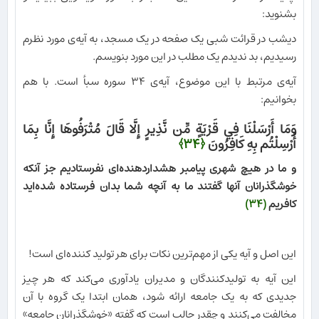
بشنوید:
دیشب در قرائت شبی یک صفحه در یک مسجد، به آیه‌ی مورد نظرم
رسیدیم، بد ندیدم یک مطلب در این مورد بنویسم.
آیه‌ی مرتبط با این موضوع، آیه‌ی ۳۴ سوره سبأ است. با هم
بخوانیم:
وَمَا أَرْسَلْنَا فِي قَرْيَةٍ مِّن نَّذِيرٍ إِلَّا قَالَ مُتْرَفُوهَا إِنَّا بِمَا
أُرْسِلْتُم بِهِ كَافِرُونَ
﴿۳۴﴾
و ما در هيچ شهرى پیامبر هشداردهنده‏‌اى نفرستاديم جز آنكه
خوشگذرانان آنها گفتند ما به آنچه شما بدان فرستاده شده‌‏ايد
كافريم
(۳۴)
این اصل و آیه یکی از مهم‌ترین نکات برای هر تولید کننده‌ای است!
این آیه به تولیدکنندگان و مدیران یادآوری می‌کند که هر چیز
جدیدی که به یک جامعه ارائه شود، همان ابتدا یک گروه با آن
مخالفت می‌کنند و چقدر جالب است که گفته «خوشگذرانان جامعه»