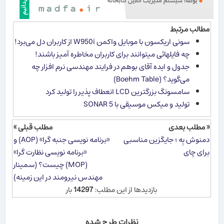
مطالب مرتبط
سونی اریکسون با موبایل واکمن W950i از کاربران دل می‌برد!
چه فایلهائی میتوانند برای کاربران مخاطره آمیز باشند!
جدول و ایده آقای بوهم در فرایند مهندسی نرم افزار چه
می‌گوید؟ (Boehm Table)
سامسونگ بزرگترین LCD انعطاف پذیر را تولید كرد
تولید و میکس موسیقی با SONAR 5
« مطلب بعدی
مطلب قبلی »
دمنوش بِه ؛ جایگزین مناسبی
«برنامه نویسی جنبه گرا» (AOP) و
برای چای
«برنامه نویسی نظارت گرا»
(MOP) چیست؟ (سمینار
مهندس نیرومند در این زمینه)
بازدیدها از این مطلب:
14297
بار
نظرات طرح شده