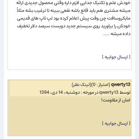
خودش علم و تکنیک جدایی لازم داره وقتی محصول جدیدی ارائه
میشه مشتری هم باید قانع باشه نفعی ببینه تا ترغیب بشه مثلاً
مایکروسافت چن وقت پیش اعلام کرده بود لپ تاپ های قدیمی
خودتان را بیاورید روی سیستم جدید دویست سیصد دلار تخفیف
داده میشه .....
[
ارسال جوابیه
]
qwerty13
(امتیاز : 0)
(
لینک نظر
)
توسط qwerty13 در مورخه : دوشنبه، 14 دی، 1394
امان از مقاومت!
[
ارسال جوابیه
]