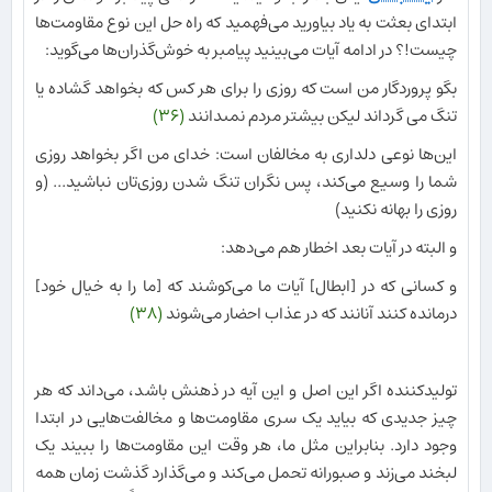
ابتدای بعثت به یاد بیاورید می‌فهمید که راه حل این نوع مقاومت‌ها
چیست!؟ در ادامه آیات می‌بینید پیامبر به خوش‌گذران‌ها می‌گوید:
بگو پروردگار من است كه روزى را براى هر كس كه بخواهد گشاده يا
تنگ مى گرداند ليكن بيشتر مردم نمى‏دانند
(۳۶)
این‌ها نوعی دلداری به مخالفان است: خدای من اگر بخواهد روزی
شما را وسیع می‌کند، پس نگران تنگ شدن روزی‌تان نباشید... (و
روزی را بهانه نکنید)
و البته در آیات بعد اخطار هم می‌دهد:
و كسانى كه در [ابطال] آيات ما مى‏‌كوشند كه [ما را به خيال خود]
درمانده كنند آنانند كه در عذاب احضار مى‏‌شوند
(۳۸)
تولیدکننده اگر این اصل و این آیه در ذهنش باشد، می‌داند که هر
چیز جدیدی که بیاید یک سری مقاومت‌ها و مخالفت‌هایی در ابتدا
وجود دارد. بنابراین مثل ما، هر وقت این مقاومت‌ها را ببیند یک
لبخند می‌زند و صبورانه تحمل می‌کند و می‌گذارد گذشت زمان همه