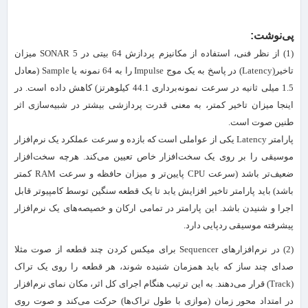
پی‌نوشت:
(1) از نظر فنی، استفاده از مکانیزم پردازش 64 بیتی در SONAR 5 میزان
تاخیر(Latency) در پاسخ به یک موج Impulse را به 64 نمونه یا Sample (معادل
1.5 میلی ثانیه در سرعت نمونه‌برداری 44.1 کیلوهرتز) کاهش داده است. در
اینجا میزان تاخیر کمتر، به معنی قدرت پردازشی بیشتر در شبیه‌سازی اثر
طنین صوت است.
پارامتر Latency‌ یکی از عواملی است که بازده و سرعت عملکرد یک نرم‌افزار
موسیقی را بر روی یک سخت‌افزار خاص تعیین می‌کند. هرچه سخت‌افزار
ضعیف‌تر باشد (سرعت CPU‌ پایین‌تر و میزان حافظه و سرعت RAM کمتر
باشد) باید پارامتر تاخیر افزایش یابد تا یک قطعه سنگین توسط کامپیوتر قابل
اجرا و شنیدن باشد. این پارامتر در تمامی ارکان و خصیصه‌های یک نرم‌افزار
پیشرفته موسیقی ردپایی دارد.
(2) در نرم‌افزارهای Sequencer برای میکس کردن چند قطعه از صوت مثلا
صدای چند ساز که باید همزمان شنیده شوند، هر قطعه را روی یک تراک
(Track) قرار می‌دهند. به این ترتیب هنگام اجرای کل اثر، مکان نمای نرم‌افزار
در امتداد محور زمان (موازی با طول تراک‌ها) حرکت می‌کند و صوت روی