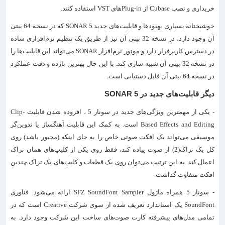
خریداری و نصب Cubase از Plug-inهای VST استفاده کنند.
خوشبختانه بسیاری بهبودها و قابلیت‌های جدید SONAR 5 که در نسخه 64 بیتی
آن وجود دارد، در نسخه 32 بیتی آن نیز از طریق یک تنظیم نرم‌افزاری ساده
در دسترس کاربرقرار دارد و موتور نرم‌افزار SONAR می‌تواند این قابلیت‌ها را
در نسخه 32 بیتی آن شبیه سازی کند. با این حال بهترین بازده و دقت عملکرد
در نسخه 64 بیتی آن قابل دستیابی است.
دیگر قابلیت‌های جدید در SONAR 5
- یکی از مهمترین ویژگی‌های جدید در سونار 5 ، افزوده شدن قابلیت Clip-
Based Effects and Editing است. به کمک این قابلیت آهنگساز یا تدوین‌گر
موسیقی می‌تواند یک افکت صوتی خاص را به جای اینکه (مجبور باشد) روی
کل یک تراک(2) از صوت پیاده کند، فقط روی یکی از کلیپ‌های همان تراک
اعمال کند. به این ترتیب می‌توان روی یک قطعات و کلیپ‌های یک تراک چندین
افکت متفاوت گذاشت.
- سونار 5 همراه ماژول SFZ SoundFont Sampler ارائه می‌شود. فناوری
SoundFont یک استاندارد تعریف شده از سوی شرکت Creative است که در
تمامی مدل‌های پیشرفته کارت صوت‌های ساخت این شرکت وجود دارد. به