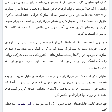
کمک این فناوری کارت صوتی یک کامپیوتر می‌تواند صدای سازهای موسیقی
واقعی را که قبلا توسط نرم‌افزارهای خاص ضبط و دیجیتایز شده‌اند را بنوازد.
از SoundFont ها می‌توان برای تعیین صدای ساز یک تراک MIDI استفاده کرد.
ماژول SFZ Sampler در سونار 5 یکی همان نرم‌افزارهایی است که برای ضبط
کردن و دیجیتایز کردن صدای آلات موسیقی واقعی با فرمت SoundFont
می‌توان استفاده کرد.
- ماژول Roland GrooveSynth یکی از قدرتمندترین و جالب‌ترین ابزارهای
جانبی افزوده شده به سونار 5 است که به کاربر امکان می‌دهد تمام صدای
سازهای موجود در ارگ‌ها (سینتی‌سایزرها)ی الکترونیکی ساخت شرکت رولند
را هنگام آهنگسازی در دسترس داشته باشند. تعداد این سازها به بیش از 400
مورد می‌رسد.
شایان ذکر است که در نرم‌افزار سونار تعداد تراک‌های قابل تعریف در یک
قطعه نامحدود است و می‌توان به هر میزان که لازم است و تا آنجا که
سخت‌افزار سیستم اجازه می‌دهد، تراک‌های مختلف اضافه کرد و کلیپ‌های
متعددی را روی آنها قرارداد و میکس کرد.
فهرست کامل قابلیت‌های جدید سونار 5 را می‌توانید از
این نشانی
ملاحظه
کنید.