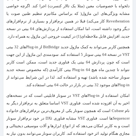
دلخواه با خصوصیات معین (مثلا یک تالار کنسرت) اجرا کند. اگرچه خواصی
مشابه ویژگی‌های این ماژول( که براساس مکانیزم تنظیم طنین صوت یا
Reverberation کار می‌کند) قبلا در همین نرم‌افزار و بسیاری از نرم‌افزارهای
دیگر وجود داشته است، اما امکان استفاده از پردازش‌‌های 64 بیتی در نسخه
جدید، افزایش قابل ملاحظه‌ای(1) در کیفیت خروجی این ماژول به همراه دارد.
همچنین کاربر می‌تواند به کمک ماژول جدید BitBridge از Plug-in‌های 32 بیتی
VST در نسخه 64 بیتی سونار 5 استفاده کند. سودمندی این ماژول از این جهت
است که چون پردازش 64 بیتی یک فناوری جدید است، ممکن است کاربر
نتواند تا چندین ماه هیچ Plug-in 64 بیتی کارآمدی (که مخصوص نسخه جدید
سونار ساخته شده باشد) تهیه و استفاده کند. لذا در این شرایط می‌تواند از
Plug-inهای موجود 32 بیتی در بازار در حالت 64 بیتی استفاده کند.
امکان استفاده از Plug-in‌های VST در سونار قابلیتی است که در نسخه‌های
اخیر به آن افزوده شده است. فناوری VST اساسا متعلق به نرم‌افزار دیگر به
نام Cubase است که همچون سونار یکی از معروف‌ترین نرم‌افزارهای خانواده
Sequencer‌ها است. فناوری VST مشابه فناوری DXi در خود نرم‌افزار سونار
است و به کاربر امکان می‌دهد که از انواع ابزارها و آلات موسیقی دیجیتالی و
مجازی هنگام تولید اثر خود استفاده کند. کاربران سونار می‌توانند بدون نیاز به