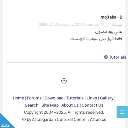
2- mojtaba:
بوسیله: , در: Wednesday, 2010 November 10-کد: 2398
عالي بود ممنون
فقط فرق بين سونار با flچيست
Tutorials ©
Home
|
Forums
|
Download
|
Tutorials
|
Links
|
Gallery
|
Search
|
Site Map
|
About Us
|
Contact Us
Copyright 2004-2025. All rights reserved.
© by Aftabgardan Cultural Center :
Aftab.cc
Show me the SUN