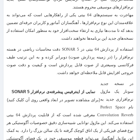
نرم‌افزارهای موسیقی محروم هستند.
مهاجرت به سیستم‌های 64 بیتی یکی از راهکارهایی است که می‌تواند به
علاقه‌مندان این نوع نرم‌افزارها ، آهنگسازان آماتور و کاربران حرفه‌ای تضمین
بدهد که تا مدت‌ها نیازی به ارتقاء سخت‌افزار خود به منظور امکان استفاده از
نسخه‌های جدید این برنامه‌ها نخواهند داشت.
استفاده از پردازش 64 بیتی در SONAR 5 دقت محاسبات ریاضی در هسته
نرم‌افزار را (در زمینه پردازش صوت) دوبرابر کرده و به این ترتیب طیف
فرکانسی وسیعتری از صوت قابل پردازش است و کیفیت و دقت صوت
خروجی افزایش قابل ملاحظه‌ای خواهد داشت.
در نسخه جدید
سونار یک ماژول
نمایی از اینترفیس پیشرفته‌ی نرم‌افزار SONAR 5
نرم‌افزاری جدید به
(برای مشاهده تصویر در ابعاد واقعی روی آن کلیک کنید)
نام Perfect Space
Convolution Reverb معرفی شده است که از قابلیت پردازش 64 بیتی
استفاده می‌کند. این ماژول توانایی شبیه‌سازی دقیق خصوصیات آگوستیکی هر
نوع فضای فیزیکی از یک اتاق کوچک گرفته تا یک سالن بزرگ را دارد. به کمک
این ماژول آهنگساز می‌تواند قطعه موسیقی خود در یک فضای آگوستیکی