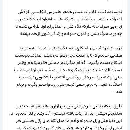
نویسنده کتاب خاطرات مستر همفر جاسوس انگلیسی خودش
اعتراف میکنه و میگه که این شبکه های ماهواره ایجاد شده برای
زنان بی سواد خانه دار که نگاه کنن و اصلا برای اونا طراحی شده که
چطور منحرف بشن و کانون خانواده و زندگی شون از هم بپاشه!
در مورد ظرفشویی و اسکاچ و دستگیره های آشپزخونه منم یه
مطلبی خوندم که تا یه مدت دچار وسواس شدم اصلا نمیتونستم
اسکاج دستم بگیرم، اگه ام میگرفتم همش فکر میکردم چقدر
دستام آلوده شده و پر از میکروبه، خیلی میشستم، تو اون مطلب
حتی نوشته بود میوه ای رو که می افته تو ظرفشویی دیگه نباید
استفاده کرد... به مرور سعی کردم جلوی وسواسمو بگیرم و بهتر
شد...
دلیل اینکه بعضی افراد وقتی میبینن از اون ها بالاتر هست دچار
سندروم میشن اینه که رشد یافته نیستن، آدم رشد یافته میدونه که
این دنیا مثل پازل میمونه و آدم ها مثل تکه های پازل هستن هر
آدمی ارزش خودشو داره و هیچ کس جای کس دیگه رو نمیگیره،