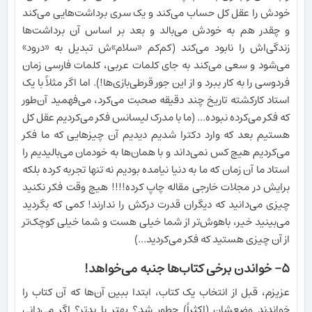
خودش را عقل کل حساب می‌کند و یک سری برداشت‌هایی می‌کند
و چقدر هم به خودش می‌بالد و بعد بر اساس آن برداشت‌ها
زندگی‌اش را نابود می‌کند (کم‌کم «سلام»ش تبدیل به «درود»
می‌شود و سعی می‌کند به جای کلمات عربی، کلمات فارسی زمان
فردوسی را به کار ببرد و از این جور قرطی‌بازی‌ها!). اما اگر مثلاً با یک
استاد کارکشته تاریخ چند دقیقه صحبت می‌کرد، می‌فهمید آن‌طور
که فکر می‌کرده نبوده... (ما با مدرک لیسانس فکر می‌کردیم عقل کل
هستیم بعد که وارد دکترا شدیم دیدیم آن چیزهایی که ما فکر
می‌کردیم هیچ کس نمی‌داند و با همان‌ها به خودمان می‌بالیدیم را
استاد ما آن زمان که ما به دنیا نیامده بودیم نه تنها تجربه کرده بلکه
برایش در مجلات خارجی مقاله چاپ کرده!!!! هیچ وقت فکر نکنید
چیزی می‌دانید که دیگران قدرت درکش را ندارند! کمی که بگردید
می‌بینید خیر، باهوش‌تر از شما خیلی هست و شما خیلی کوچک‌تر
از آن چیزی هستید که فکر می‌کردید...)
۵- خواندن برخی کتاب‌ها جنبه می‌خواهد!
عزیزم، قبل از انتخاب یک کتاب، ابتدا ببین آن‌ها که آن کتاب را
خواندند وضعشان (اکثراً) چطور شد؟ بهتر یا بدتر؟ اگر می‌دانی