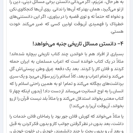
به هر حال، عزیزم، اگر می‌دانی دانستن برخی مسائل دینی، دین را
از تو می‌گیرد، همان بهتر که آن‌ها را ندانی. روی آن‌ها کنجکاوی نکن
و نخواه که حتماً ته و توی قضیه را در بیاوری، اگر این دانستنی‌های
خطرناک را فهمیدی آن‌وقت اولین کسی که ضرر می‌کند خودت
هستی.
۴- دانستن مسائل تاریخی جنبه می‌خواهد!
بسیاری از افراد هم با خواندن چند کتاب تاریخی بیچاره شده‌اند!
مثلاً در یک کتاب خوانده است که اعراب مسلمان به ایران حمله
کردند و فلان کار را کردند. بعد یک دفعه عِرق وطن پرستی‌اش گل
می‌کند و تمام اعراب و بعد، کلاً اسلام را زیر سؤال می‌برد و یک سری
برداشت‌های بچگانه می‌کند و تمام! او به همین راحتی اسلام را که
انسان را به اوج انسانیت می‌رساند از دست داد! (بدون اینکه چهار تا
کتاب معتبر بخواند استدلال می‌کند و یا مثلاً بلد نیست قرآن را از رو
بخواند، آن‌وقت آن‌را رد می‌کند!)
یا مثلاً می‌خواند که کورش فلان جور بود یا رضاخان فلان خدمات را
داشت، بعد بدون در نظر گرفتن جوانب کار و بدون فکر کردن به قبل
و بعد آن و بدون بحث با چند دانشمند، خودش در خلوت خودش،