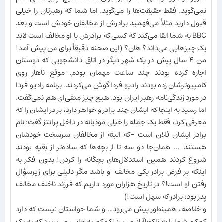
نمی‌گوید. فقط حقیقت‌ها را می‌گوید. اما شما که رهبرتان را خیلی
قبول دارید مثلاً می‌فهمید برادرش از مخالفان خودش است و بعد
BBC به شما القا می‌کند که کسی که برادرش با او مخالف است لابد
یک چیزهایی می‌داند؟ هان؟ (این صحنه دقیقاً برای من پیش آمد!
من ۴ سال پیش در یک شهر دیگر در اتاق دانشجویی که دوستان
اجاره کرده بودند چند ساعت مهمان بودم. موقع ناهار روی
کامپیوترشان زده بودند رادیو فردا گوش می‌کردند. برنامه رادیو فردا
در مورد زندگی‌نامه رهبر ایران بود. هیچ چیز منفی‌ای هم نمی‌گفت.
اما رسید به اینجا که ایشان چند برادر و خواهر دارد، برادر ایشان را که
معرفی کرد، فقط یک جمله را خیلی موذیانه در داخل پرانتز گفت: نام
برادر ایشان فلان است -که البته از مخالفان سرسخت خودشان
هستند-... همان‌جا دو سه تا از بچه‌ها که ساده‌تر از بقیه بودند
شروع کردند همین استدلال‌های بچگانه را کردن! بدون فکر به
اینکه بر فرض برادر یکی مخالف او باشد مگر دلیلی برای زیرسؤال
رفتن او است!؟ در تاریخ هزاران مورد داریم که فرزند ناخلف مخالف
پدر بود، برادر که سهل است!)
و خلاصه، همینطور پیش می‌رود... و شما حواستان نیست که دارد
کم‌کم شما را به ناکجاآباد می‌برد! کم‌کم به جایی می‌رسید که به یک