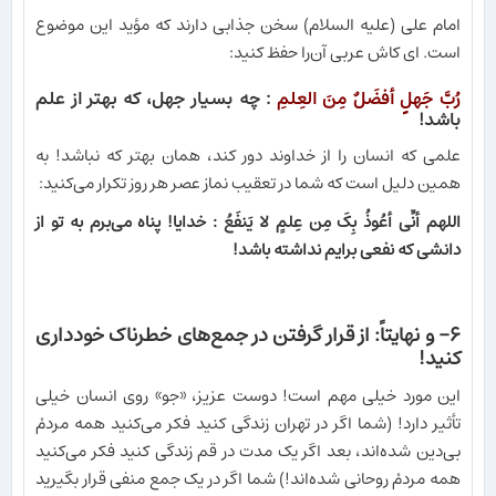
امام علی (علیه السلام) سخن جذابی دارند که مؤید این موضوع
است. ای کاش عربی آن‌را حفظ کنید:
رُبَّ جَهلٍ أفضَلٌ مِنَ العِلمِ
: چه بسیار جهل، که بهتر از علم
باشد!
علمی که انسان را از خداوند دور کند، همان بهتر که نباشد! به
همین دلیل است که شما در تعقیب نماز عصر هر روز تکرار می‌کنید:
اللهم أنِّی أعُوذُ بِکَ مِن عِلمٍ لا یَنفَعُ
: خدایا! پناه می‌برم به تو از
دانشی که نفعی برایم نداشته باشد!
۶- و نهایتاً: از قرار گرفتن در جمع‌های خطرناک خودداری
کنید!
این مورد خیلی مهم است! دوست عزیز، «جو» روی انسان خیلی
تأثیر دارد! (شما اگر در تهران زندگی کنید فکر می‌کنید همه مردمْ
بی‌دین شده‌اند، بعد اگر یک مدت در قم زندگی کنید فکر می‌کنید
همه مردمْ روحانی شده‌اند!) شما اگر در یک جمع منفی قرار بگیرید