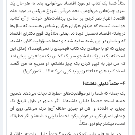
مثلاً شما یک کتاب در مورد اقتصاد می‌خوانی، بعد به هر حال یک
سری چیزهایی می‌فهمی. بعد می‌آیی شروع می‌کنی در مورد علم
اقتصاد اظهار نظر کردن بر اساس برداشت‌های خودت از آن کتاب.
حواست نیست که عزیزم هزاران هزاران شخص هستند که سال‌ها
در رشته اقتصاد تحصیل کرده‌اند. یعنی مثلاً یک فوق دکترای اقتصاد
که ریشش در این رشته سفید شده و ده‌ها مسؤولیت کلان داشته،
چیزی که تو با خواندن یک کتاب فهمیدی را نمی‌فهمد!؟ (مثل این
است که یک بار یک دانشجو سر یک کلاس یک موقعیتی پیش آمد
که من نیاز به کپی کردن یک چیز داشتم، او سریع به من گفت:
استاد کلیدهای ctrl+c رو بزنید کپی می‌کنه!!! ... تصور کن!)
۴- حتماً دلیلی داشته!
یک جمله که شما را در موقعیت‌های خطرناک نجات می‌دهد همین
جمله است: «حتماً دلیلی داشته!». اگر دیدی در طول تاریخ یک
چیزی جا افتاده و الان تو چیزی خلاف آن‌را درک می‌کنی روی آن
چندان اصرار نکن، در عوض بگو: «حتماً‌ دلیلی داشته» و اگر خطرناک
است، بیشتر جلو نرو. مثلاً:
- چرا ما به فلسطین کمک می‌کنیم؟ حتماً دلیلی داشته. داناتر از