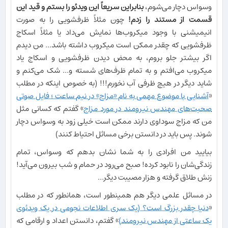
وسواس دچار می‌شوم،
بنابراین سریعاً این ویدئو را بستم و قید این
قسمت از مستند را زدم!
چون مثلاً ظرفشویی را به صورت
انیمیشنی با وجود میکروب‌ها نمایش می‌داد یا مثلاً اسکاج
ظرفشویی که چقدر ممکن است میکروب داشته باشد... من دیدم
اگر بیشتر جلو بروم، به محض دیدن ظرفشویی و اسکاج یاد
میکروب می‌افتم و به تمام ظرف‌های شسته و... شک می‌کنم و
شاید دیگر در هیچ ظرفی آب نخورم!!! (به خصوص اینکه در مطلب
«
آشنایی با موضوع مهمی به نام «مزاج» در نیم ساعت ؛ فایل صوتی
صحبت‌های مهندس نیرومند در مورد مزاج
» گفتم که کسانی مثل
من که مزاج سوداوی دارند ممکن است خیلی زود به وسواس دچار
شوند. پس باید در دانستن برخی مسائل احتیاط کنند)
بیایید من افرادی را به شما نشان بدهم که وسواس، تمام
زندگی‌شان را نابود کرده! صبح می‌رود در حمام و شب بیرون می‌آید!
زنش طلاق گرفته و هزار مصیبت دیگر...
در مسائل علمی دیگر هم همینطور است، همانطور که در مطلب
«
دنیا چقدر بزرگ است؟ (یک سری اطلاعات نجومی در یک ویدئوی
یک ساعتی از مهندس نیرومند)
» گفتم، دانستن اعداد و ارقامی که