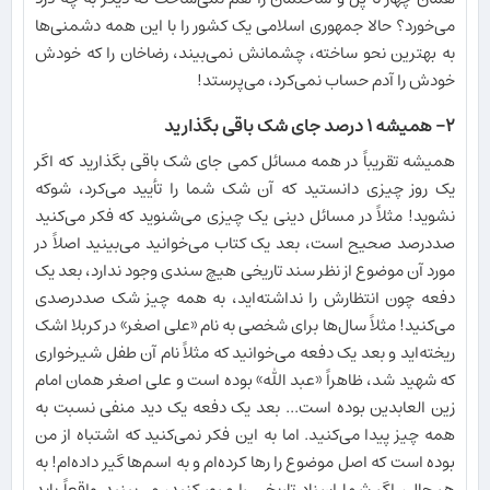
می‌خورد؟ حالا جمهوری اسلامی یک کشور را با این همه دشمنی‌ها
به بهترین نحو ساخته، چشمانش نمی‌بیند، رضاخان را که خودش
خودش را آدم حساب نمی‌کرد، می‌پرستد!
۲- همیشه ۱ درصد جای شک باقی بگذارید
همیشه تقریباً در همه مسائل کمی جای شک باقی بگذارید که اگر
یک روز چیزی دانستید که آن شک شما را تأیید می‌کرد، شوکه
نشوید! مثلاً در مسائل دینی یک چیزی می‌شنوید که فکر می‌کنید
صددرصد صحیح است، بعد یک کتاب می‌خوانید می‌بینید اصلاً در
مورد آن موضوع از نظر سند تاریخی هیچ سندی وجود ندارد، بعد یک
دفعه چون انتظارش را نداشته‌اید، به همه چیز شک صددرصدی
می‌کنید! مثلاً سال‌ها برای شخصی به نام «علی اصغر» در کربلا اشک
ریخته‌اید و بعد یک دفعه می‌خوانید که مثلاً نام آن طفل شیرخواری
که شهید شد، ظاهراً «عبد الله» بوده است و علی اصغر همان امام
زین العابدین بوده است... بعد یک دفعه یک دید منفی نسبت به
همه چیز پیدا می‌کنید. اما به این فکر نمی‌کنید که اشتباه از من
بوده است که اصل موضوع را رها کرده‌ام و به اسم‌ها گیر داده‌ام! به
هر حال، اگر شما اسناد تاریخی را مرور کنید، می‌بینید واقعاً باید