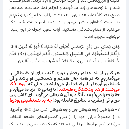
مثبت و انرژی‌بخش دنیا و آخرت خودشان را آباد کردند. آنقدر قشنگ
شما را با توجیه‌های زیبا می‌فریبد و کم‌کم نماز جماعت، بعد نماز
صبح، بعد کلاً نماز، بعد قرآن، بعد دعاها را از شما می‌گیرد و کم‌کم
به سمت گناهان پیش می‌برد و در همه این حالات شما فکر
می‌کنید از هدایت‌شدگان هستید! آیات سوره زخرف در این زمینه
بی‌نهایت عجیب است:
وَمَن يَعْشُ عَن ذِكْرِ الرَّحْمَٰنِ نُقَيِّضْ لَهُ شَيْطَانًا فَهُوَ لَهُ قَرِينٌ (36)
وَإِنَّهُمْ لَيَصُدُّونَهُمْ عَنِ السَّبِيلِ وَيَحْسَبُونَ أَنَّهُم مُّهْتَدُونَ (37) حَتَّىٰ
إِذَا جَاءَنَا قَالَ يَا لَيْتَ بَيْنِي وَبَيْنَكَ بُعْدَ الْمَشْرِقَيْنِ فَبِئْسَ الْقَرِينُ
هر کس از یاد خدای رحمان دوری کند، برای او شیطانی را
می‌گماریم که در همه حال هم‌دم و همنشین او باشد و آن
شیاطین آن‌ها را از راه خدا باز می‌دارند در حالی که
آن‌ها فکر
می‌کنند از هدایت‌شدگان هستند
! تا زمانی که نزد ما می‌آید و
حقیقت را می‌فهمد، آنگاه به آن شیطان می‌گوید: ای کاش بین
من و تو از مغرب تا مشرق فاصله بود!
چه بد همنشینی بودی!
۲- شیاطین (چه شیطان جن و چه شیطان انس مثل BBC و آمریکا
و...) معمولاً یاران خود را از بین کم‌سوادهای جامعه انتخاب
می‌کنند. کم‌سوادها آن‌هایی هستند که یک کتاب می‌خوانند یا یک