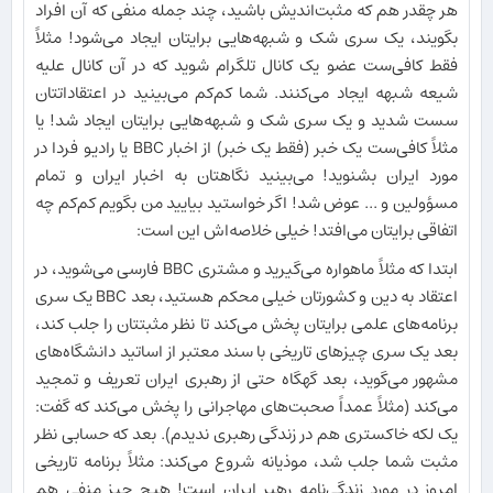
هر چقدر هم که مثبت‌اندیش باشید، چند جمله منفی که آن افراد
بگویند، یک سری شک و شبهه‌هایی برایتان ایجاد می‌شود! مثلاً
فقط کافی‌ست عضو یک کانال تلگرام شوید که در آن کانال علیه
شیعه شبهه ایجاد می‌کنند. شما کم‌کم می‌بینید در اعتقاداتتان
سست شدید و یک سری شک و شبهه‌هایی برایتان ایجاد شد! یا
مثلاً کافی‌ست یک خبر (فقط یک خبر) از اخبار BBC یا رادیو فردا در
مورد ایران بشنوید! می‌بینید نگاهتان به اخبار ایران و تمام
مسؤولین و ... عوض شد! اگر خواستید بیایید من بگویم کم‌کم چه
اتفاقی برایتان می‌افتد! خیلی خلاصه‌اش این است:
ابتدا که مثلاً ماهواره می‌گیرید و مشتری BBC فارسی می‌شوید، در
اعتقاد به دین و کشورتان خیلی محکم هستید، بعد BBC یک سری
برنامه‌های علمی برایتان پخش می‌کند تا نظر مثبتتان را جلب کند،
بعد یک سری چیزهای تاریخی با سند معتبر از اساتید دانشگاه‌های
مشهور می‌گوید، بعد گهگاه حتی از رهبری ایران تعریف و تمجید
می‌کند (مثلاً عمداً صحبت‌های مهاجرانی را پخش می‌کند که گفت:
یک لکه خاکستری هم در زندگی رهبری ندیدم). بعد که حسابی نظر
مثبت شما جلب شد، موذیانه شروع می‌کند: مثلاً برنامه تاریخی
امروز در مورد زندگی‌نامه رهبر ایران است! هیچ چیز منفی هم