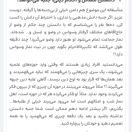
۳- دانستن مسائل و احکام دینی، جنبه می‌خواهد!
متأسفانه این موضوع هم دامن خیلی از بی‌جنبه‌ها را گرفته. دوست
عزیز، اگر جنبه دانش مذهبی را نداری، با احتیاط آن دانش را کسب
کن. ده‌ها نفر را می‌شناسم که با دانستن چند حکم از وضو از
حاج‌آقاهای مختلف گرفتار وسواس در وضو و غسل و... شده‌اند.
نماز جماعت تمام می‌شود او هنوز دارد وضو می‌گیرد! چند دقیقه
طول می‌کشد که تکبیرةالاحرام بگوید چون در نیت نماز وسواس
دارد!!
می‌دانستید افراد زیادی هستند که وقتی وارد حوزه‌های علمیه
می‌شوند، یک سری چیزهایی را می‌فهمند که نباید می‌فهمیدند و
بعد همان‌ها که قرار بود به اوج دین برسند، گاهی علیه دین جبهه
می‌گیرند!؟ مثلاً می‌روند می‌بینند در حوزه آن چیزی که از بیرون فکر
می‌کردند وجود ندارد. مثلاً او فکر می‌کرده هر که در حوزه است، اهل
نماز شب و امثالهم است اما می‌رود می‌بیند خیلی از طلبه‌ها...
بگذریم، اگر بیشتر ادامه دهم ممکن است شما جنبه دانستن
نداشته باشید و بعد یک دفعه چیزی که می‌فهمید را به همه
تعمیم دهید و خودتان را بیچاره کنید.