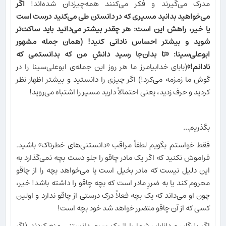
مدرک می‌گیرند و فکر می‌کنند همه‌چیزدان شده‌اند!
اگر
می‌خواهید بدانید مسیری که در دانستن طی می‌کنید درست است
یا خیر، راهش این است: هر چقدر بیشتر می‌دانید باید ساکت‌تر
شوید و بیشتر احساس نادانی کنید! (همان جمله مشهور
ابوعلی‌سینا: «تا بدان‌جا رسید دانشِ من که بدانستمی که
نادانم!»
(بابای خدابیامرز ما هر روز این جمله‌ی ابوعلی‌سینا را در
گوش ما زمزمه می‌کرد!) اگر چیزی را دانستید و بیشتر اظهار نظر
کردید و حرف زدید، یعنی احتمالاً دارید مسیر را اشتباه می‌روید!
بگذریم...
فقط خواستم بگویم لطفاً مراقب «دانستنی‌های خطرناک» باشید.
فراموش نکنید که اگر یک مادر چاقو را جلو دست بچه نمی‌گذارد به
این دلیل نیست که مادر بخیل است یا می‌خواهد بچه را از چاقو
محروم کند یا به ضررِ مادر است که بچه چاقو را داشته باشد! خیر،
چون او می‌داند که یک بچه فعلاً درک درستی از چاقو ندارد و اولین
کسی که از آن چاقو متضرر خواهد شد خود بچه است!
اگر بزرگان و دانایان شما را از یک سری دانستنی منع کردند (اگر