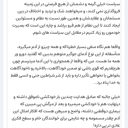
سیاست خیلی گرمه و دشمنان از هیچ فرصتی در این زمینه
فروگذاری نمی کنند، و میخواهند شک و تردید و اختلاف در بین
مسلمانان و عقایدشان و همین طور نسبت به نظام و مسئولین
ایجاد کنند تا این نظام از هم فرو بپاشد و چاره این است که بصیرت
خودمون رو زیاد کنیم در مقابل این سیاست های شوم.
واقعا هم نگاه منفی بسیار خطرناکه و همه چیزو از آدم میگیره،
متأسفانه از این نوع آدمای جوگیر متوهم بدبین که گفتید دورو ور
همه ما هست. من که واقعا از همجواری با این آدما میترسم چون
هرچقدرم که قوی باشی تو ضمیر خودآگاهت، بالاخره رو ناخودآگاهت
بخواهی یا نخواهی تأثیر داره و باید از شر شیاطین جنی و انسی فقط
به خدا پناه برد...
خیلی جالبه که صادق هدایت چندین بار خودکشی ناموفق داشته و
درنهایت هم با خودکشی میمیره و بعد از مرگش پی میبرن که
بیماری دوقطبی داشته، واضح و مبرهن هست که افکار امثال این
آدم چقدر مسمومه و چه نتایجی برای خوانندگان خام و سطح فکری
عادی در پی داره!