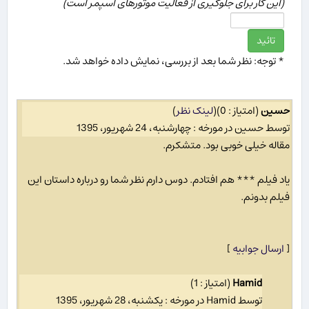
(این كار برای جلوگیری از فعالیت موتورهای اسپمر است)
* توجه: نظر شما بعد از بررسی، نمایش داده خواهد شد.
حسین
(امتیاز : 0)
(
لینک نظر
)
توسط حسین در مورخه : چهارشنبه، 24 شهریور، 1395
مقاله خیلی خوبی بود. متشکرم.
یاد فیلم *** هم افتادم. دوس دارم نظر شما رو درباره داستان این
فیلم بدونم.
[
ارسال جوابیه
]
Hamid
(امتیاز : 1)
توسط Hamid در مورخه : یکشنبه، 28 شهریور، 1395