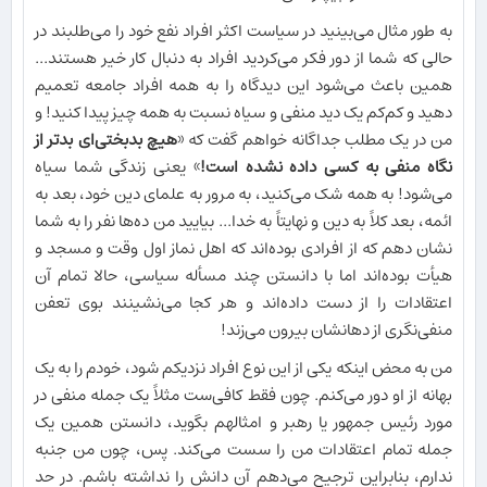
به طور مثال می‌بینید در سیاست اکثر افراد نفع خود را می‌طلبند در
حالی که شما از دور فکر می‌کردید افراد به دنبال کار خیر هستند...
همین باعث می‌شود این دیدگاه را به همه افراد جامعه تعمیم
دهید و کم‌کم یک دید منفی و سیاه نسبت به همه چیز پیدا کنید! و
من در یک مطلب جداگانه خواهم گفت که «
هیچ بدبختی‌ای بدتر از
نگاه منفی به کسی داده نشده است!
» یعنی زندگی شما سیاه
می‌شود! به همه شک می‌کنید، به مرور به علمای دین خود، بعد به
ائمه، بعد کلاً به دین و نهایتاً به خدا... بیایید من ده‌ها نفر را به شما
نشان دهم که از افرادی بوده‌اند که اهل نماز اول وقت و مسجد و
هیأت بوده‌اند اما با دانستن چند مسأله سیاسی، حالا تمام آن
اعتقادات را از دست داده‌اند و هر کجا می‌نشینند بوی تعفن
منفی‌نگری از دهانشان بیرون می‌زند!
من به محض اینکه یکی از این نوع افراد نزدیکم شود، خودم را به یک
بهانه از او دور می‌کنم. چون فقط کافی‌ست مثلاً یک جمله منفی در
مورد رئیس جمهور یا رهبر و امثالهم بگوید، دانستن همین یک
جمله تمام اعتقادات من را سست می‌کند. پس، چون من جنبه
ندارم، بنابراین ترجیح می‌دهم آن دانش را نداشته باشم. در حد