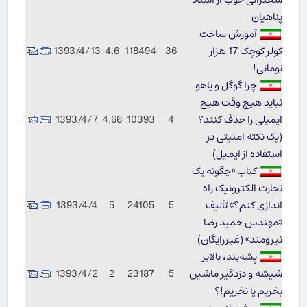
پناهیان
آموزش ساخت
کولر کوچک 17 هزار
36
118494
4.6
1393/4/13
تومانی!
چرا گوگل و یاهو
نباید هیچ وقت هیچ
ایمیلی را حذف کنند؟
4
10393
4.66
1393/4/7
(یک نکته امنیتی در
استفاده از ایمیل)
کتاب «چگونه یک
تجارت الکترونیک راه
اندازی کنم؟» تألیف
5
24105
5
1393/4/4
«مهندس حمید رضا
نیرومند» (غیررایگان)
پشه‌بند، بالابر
شیشه و دزدگیر ماشین
5
23187
2
1393/4/2
بخریم یا نخریم!؟