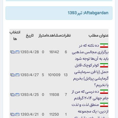
Aftabgardan: تیر 1393
انتخاب
عنوان مطلب
نظرات
مشاهده
امتیاز
تاریخ
ها
ده نکته که در
برگزاری مجالس مذهبی
6
16142
0
1393/4/28
باید به آن‌ها توجه شود
کولر کوچک قابل
حمل (یا فن سرمایشی
1393/4/27
5
101009
13
گرمایشی پرتابل) بخریم
یا نخریم؟
ده درسی که من از
1393/4/25
0
11938
7
جام جهانی ۲۰۱۴ گرفتم
منطق لذت و لذت
از دین ؛ یک مجموعه
1393/4/21
0
11250
1
سخنرانی خوب از استاد