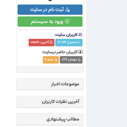
ثبت نام در سایت
ورود به سیستم
کاربران سایت:
مجموع:
21,125
آخرین:
milad74
کاربران حاضر درسایت:
مهمان:
273
عضو:
0
موضوعات اخبار
آخرین نظرات کاربران
مطالب پیشنهادی