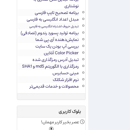
نوشتاری
برنامه تصحیح تایپ فارسی
مبدل اعداد انگلیسی به فارسی
تبدیل حروف اشتباه انگلیسی به فارسی
برنامه تولید پسورد رندوم (تصادفی)
نمایش‌دهنده آی.پی شما
بررسی آپ بودن یک سایت
Color Picker آنلاین
تبدیل آدرس رمزگذاری شده
رمزگذاری با الگوریتم md5 و SHA1
مینی حسابرس
نرم افزار شکلک
محصولات و خدمات قدیمی‌تر
بلوک کاربری
عصر بخیر کاربر مهمان!