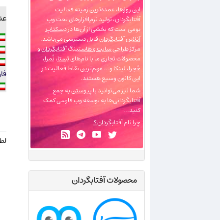
این روزها، عمده‌ترین زمینه فعالیت
عن
آفتابگردان، تولید نرم‌افزارهای تحت وب
بومی است که بخشی از آن‌ها در
دسکتاپ
آنلاین آفتابگردان
قابل دسترسی می‌باشد.
مرکز
طراحی سایت و هاستینگ آفتابگردان
و
محصولات تجاری ما با نام‌های
تِستا
،
نُمرا
،
حُجرا
،
لینکا
و... مهم‌ترین نقاط فعالیت در
فا
این کانون وسیع هستند.
شما نیز می‌توانید با
پیوستن
به جمع
آفتابگردانی‌ها به توسعه وب فارسی کمک
کنید...
چرا نام آفتابگردان؟
لطف
محصولات آفتابگردان