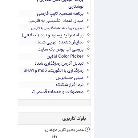
نوشتاری
برنامه تصحیح تایپ فارسی
مبدل اعداد انگلیسی به فارسی
تبدیل حروف اشتباه انگلیسی به فارسی
برنامه تولید پسورد رندوم (تصادفی)
نمایش‌دهنده آی.پی شما
بررسی آپ بودن یک سایت
Color Picker آنلاین
تبدیل آدرس رمزگذاری شده
رمزگذاری با الگوریتم md5 و SHA1
مینی حسابرس
نرم افزار شکلک
محصولات و خدمات قدیمی‌تر
بلوک کاربری
عصر بخیر کاربر مهمان!