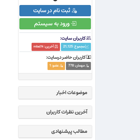
ثبت نام در سایت
ورود به سیستم
کاربران سایت:
مجموع:
21,125
آخرین:
milad74
کاربران حاضر درسایت:
مهمان:
778
عضو:
1
موضوعات اخبار
آخرین نظرات کاربران
مطالب پیشنهادی