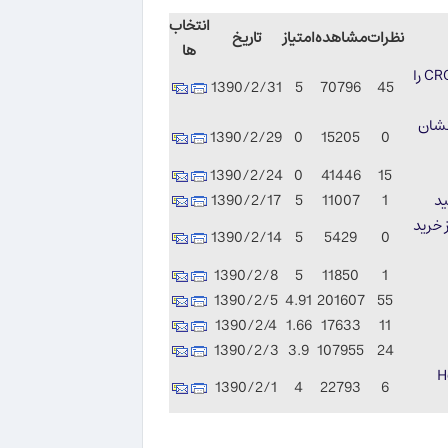
انتخاب
نظرات
مشاهده
امتیاز
تاریخ
ها
چگونه مشکل خطای CRC failed, file is broken or the volume is corrupt را
1390/2/31
5
70796
45
ت 1080p را با وقفه نشان
1390/2/29
0
15205
0
1390/2/24
0
41446
15
1390/2/17
5
11007
1
 خرید
1390/2/14
5
5429
0
1390/2/8
5
11850
1
1390/2/5
4.91
201607
55
1390/2/4
1.66
17633
11
1390/2/3
3.9
107955
24
How 
1390/2/1
4
22793
6