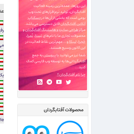
این روزها، عمده‌ترین زمینه فعالیت
عن
آفتابگردان، تولید نرم‌افزارهای تحت وب
بومی است که بخشی از آن‌ها در
دسکتاپ
آنلاین آفتابگردان
قابل دسترسی می‌باشد.
رف
مرکز
طراحی سایت و هاستینگ آفتابگردان
و
محصولات تجاری ما با نام‌های
تِستا
،
نُمرا
،
حُجرا
،
لینکا
و... مهم‌ترین نقاط فعالیت در
می
این کانون وسیع هستند.
شما نیز می‌توانید با
پیوستن
به جمع
آفتابگردانی‌ها به توسعه وب فارسی کمک
کنید...
یک
چرا نام آفتابگردان؟
محصولات آفتابگردان
le)