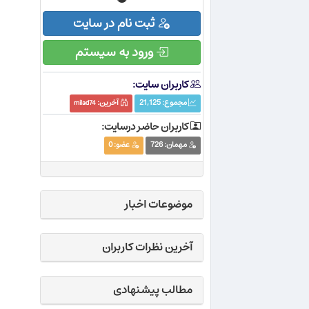
ثبت نام در سایت
ورود به سیستم
کاربران سایت:
مجموع:
21,125
آخرین:
milad74
کاربران حاضر درسایت:
مهمان:
726
عضو:
0
موضوعات اخبار
آخرین نظرات کاربران
مطالب پیشنهادی