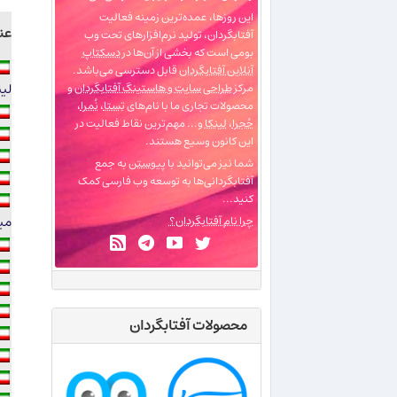
این روزها، عمده‌ترین زمینه فعالیت
عن
آفتابگردان، تولید نرم‌افزارهای تحت وب
بومی است که بخشی از آن‌ها در
دسکتاپ
آنلاین آفتابگردان
قابل دسترسی می‌باشد.
لی
مرکز
طراحی سایت و هاستینگ آفتابگردان
و
محصولات تجاری ما با نام‌های
تِستا
،
نُمرا
،
حُجرا
،
لینکا
و... مهم‌ترین نقاط فعالیت در
این کانون وسیع هستند.
شما نیز می‌توانید با
پیوستن
به جمع
آفتابگردانی‌ها به توسعه وب فارسی کمک
کنید...
میب
چرا نام آفتابگردان؟
محصولات آفتابگردان