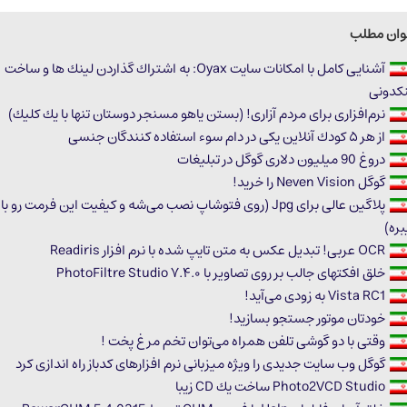
وان مطلب
آشنایى كامل با امكانات سایت Oyax: به اشتراك گذاردن لینك ها و ساخت
نكدونى
نرم‌افزاری برای مردم آزاری! (بستن یاهو مسنجر دوستان تنها با یك كلیك)
از هر ۵ كودك آنلاین یكى در دام سوء استفاده كنندگان جنسى
دروغ 90 میلیون دلاری گوگل در تبلیغات
گوگل Neven Vision را خرید!
پلاگین عالی برای Jpg (روی فتوشاپ نصب می‌شه و كیفیت این فرمت رو بال
ره)
OCR عربی! تبدیل عكس به متن تایپ شده با نرم افزار Readiris
خلق افكتهای جالب بر روی تصاویر با PhotoFiltre Studio ۷.۴.۰
Vista RC1 به زودی می‌آید!
خودتان موتور جستجو بسازید!
وقتی با دو گوشی تلفن همراه می‌توان تخم مرغ پخت !
گوگل وب سایت جدیدی را ویژه میزبانی‌ نرم افزارهای کدباز راه اندازی کرد
Photo2VCD Studio ساخت یك CD زیبا