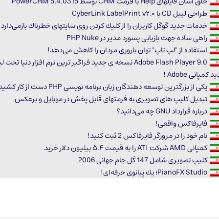
خلق آسان فایلهای Help با فرمت CHM توسط PowerCHM 5.4.0315
طراحی لیبل CD با CyberLink LabelPrint v۲.۰
خدمات جدید گوگل كاربران را از كلیك كردن روی سایتهای خطرناك بازمی‌دارد!
راهی ساده جهت بازیابی پسورد مدیر در PHP Nuke
استفاده از "لپ تاپ" توان باروری مردان را كاهش می‌دهد!
Adobe Flash Player 9.0 نسخه ی جدید فراگیر ترین نرم افزار دنیا 
 كمپانی Adobe !
یکی‌ از بزرگترین توسعه دهندگان زبان برنامه نویسی‌ PHP دست از کار کشید
تبدیل كلیپ های تصویری به فرمتهای قابل پخش در موبایل و برعكس
درباره قرارداد GNU چه می‌دانید؟
فایرفاكس واقعی!
نام خود را در مرورگر فایرفاكس 2 ثبت كنید!
کمپانی AMD شرکت ATI را به قیمت ۵.۴ بیلیون دلار خرید
كلیپ تصویری شامل 147 گل جام جهانی 2006
PianoFX Studio؛ یك پیانوی حرفه‌ای!