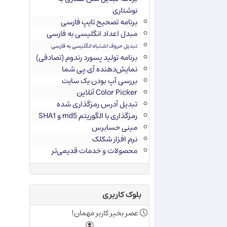
نوشتاری
برنامه تصحیح تایپ فارسی
مبدل اعداد انگلیسی به فارسی
تبدیل حروف اشتباه انگلیسی به فارسی
برنامه تولید پسورد رندوم (تصادفی)
نمایش‌دهنده آی.پی شما
بررسی آپ بودن یک سایت
Color Picker آنلاین
تبدیل آدرس رمزگذاری شده
رمزگذاری با الگوریتم md5 و SHA1
مینی حسابرس
نرم افزار شکلک
محصولات و خدمات قدیمی‌تر
بلوک کاربری
عصر بخیر کاربر مهمان!