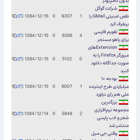
بدون كامپیوتر
شركت گوگل
نقص امنیتی GMail را
1
6307
0
1384/12/16
برطرف كرد
تقویم فارسی
1384/12/15
0
9369
4
برای یاهو مسنجر
Extensionهای
مرورگر Firefox را به
1384/12/15
0
5132
0
صورت جداگانه دانلود
كنید
بودجه ۱۰
میلیاردی طرح اینترنت
1
6007
0
1384/12/15
ملی هم رای نیاورد
بزرگترین
مجموعه نرم‌افزاری
1384/12/14
0
5848
2
شعر و ادب پارسی
منتشر شد
وقتی جی میل