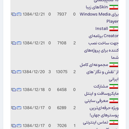
Skinهای زیبا
برای Windows Media
0
7937
0
1384/12/21
Player
Install
Creator برنامه‌ای
جهت ساخت نصب
2
7108
0
1384/12/21
كننده برای پروژه‌های
شما
مجموعه‌ای كامل
از ''نقش و نگار''های
2
13075
3
1384/12/20
ایرانی
مشاركت
1384/12/18
0
6458
0
مایكروسافت و اینتل
معرفی سایتی
ویژه حرفه‌ای‌ترین
2
6289
0
1384/12/17
پوسترهای جهان!
تماس اینترنتی
1384/12/17
0
7026
1