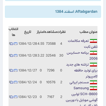
Aftabgardan: اسفند 1384
انتخاب
عنوان مطلب
نظرات
مشاهده
امتیاز
تاریخ
ها
تعرفه مكالمات
1384/12/28
4.55
73588
4
تلفن ثابت
برنامه حسابرس
1384/12/28
3.22
32546
30
2006
تراشه های جدید
برای تولید حافظه
0
7296
0
1384/12/27
كامپیوتر
مسنجر ایرانی
2
10576
0
1384/12/24
Samsung
SCH-B600 اولین
1384/12/23
0
7167
2
گوشی موبایل با دوربین
10 مگاپیکسلی