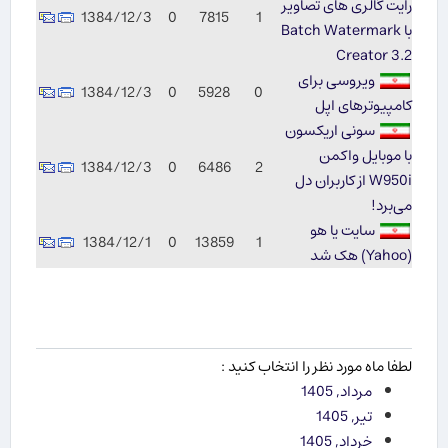
رایت گالری های تصاویر
1384/12/3
0
7815
1
با Batch Watermark
Creator 3.2
ویروسی برای
1384/12/3
0
5928
0
كامپیوترهای اپل
سونی اریکسون
با موبایل واکمن
1384/12/3
0
6486
2
W950i از کاربران دل
می‌برد!
سایت یا هو
1384/12/1
0
13859
1
(Yahoo) هک شد
لطفا ماه مورد نظر را انتخاب کنید :
مرداد, 1405
تیر, 1405
خرداد, 1405