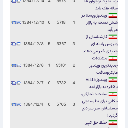
توسط یک نوجوان 14
0
8575
4
1384/12/14
ساله هک شد
ویندوز ویستا در
شش نسخه به بازار
1
5718
0
1384/12/10
می‌آید
كارشناسان از
ویروس رایانه ای
3
5367
5
1384/12/8
جدیدی خبر می دهند
مشكلات
جدیدترین ویندوز
2
95101
1
1384/12/8
مایكروسافت
ویندوز Vista
1384/12/7
0
6732
4
بالاخره به بازار آمد
سایت دانمارکی،
مکانی برای نظرسنجی
1384/12/4
0
5705
3
مسلمانان سراسر دنیا
گردید!
حفظ حق کپی