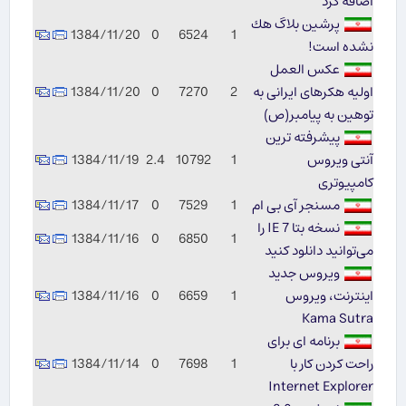
اضافه كرد
پرشین بلاگ هك
1384/11/20
0
6524
1
نشده است!
عکس العمل
اولیه هكرهای ایرانی به
2
7270
0
1384/11/20
توهین به پیامبر(ص)
پیشرفته ترین
آنتی ویروس
1
10792
2.4
1384/11/19
كامپیوتری
مسنجر آی بی ام
1
7529
0
1384/11/17
نسخه بتا IE 7 را
1384/11/16
0
6850
1
می‌توانید دانلود کنید
ویروس جدید
اینترنت، ویروس
1
6659
0
1384/11/16
Kama Sutra
برنامه ای برای
راحت کردن کار با
1
7698
0
1384/11/14
Internet Explorer