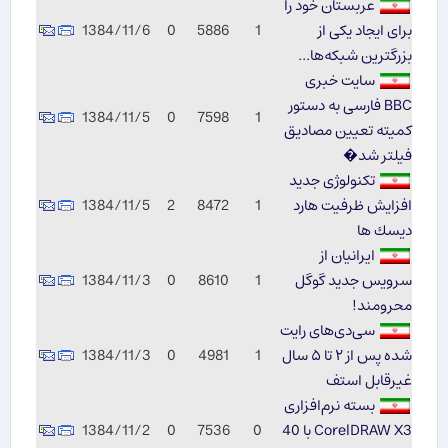
عربستان خود را
برای ایجاد یکی از
1
5886
0
1384/11/6
بزرگترین شبکه‌ها...
سایت خبری
BBC فارسی به دستور
1384/11/5
0
7598
1
كمیته تعیین مصادیق
فیلتر شد�
تكنولوژی جدید
افزایش ظرفیت هارد
1
8472
2
1384/11/5
دیسك ها
ایرانیان از
سرویس جدید گوگل
1
8610
0
1384/11/3
محرومند!
سی‌دی‌های رایت
شده پس از ‪ ۲‬تا ‪ ۵‬سال
1
4981
0
1384/11/3
غیرقابل استف
بسته نرم‌افزاری
CorelDRAW X3 با 40
0
7536
0
1384/11/2