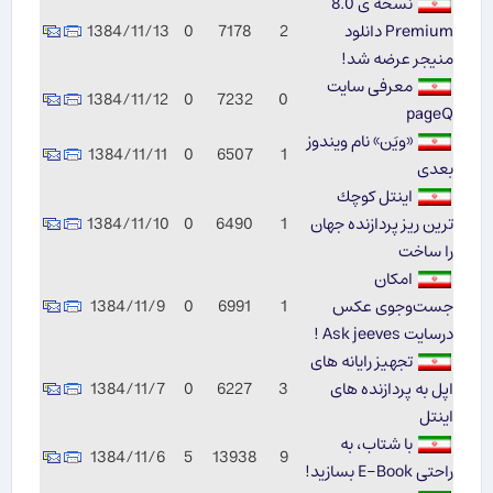
نسخه ی 8.0
Premium دانلود
2
7178
0
1384/11/13
منیجر عرضه شد!
معرفی سایت
1384/11/12
0
7232
0
pageQ
«ویَن» نام ویندوز
1384/11/11
0
6507
1
بعدی
اینتل كوچك
ترین ریز پردازنده جهان
1
6490
0
1384/11/10
را ساخت
امکان
جست‌وجوی عکس
1
6991
0
1384/11/9
درسایت Ask jeeves !
تجهیز رایانه های
اپل به پردازنده های
3
6227
0
1384/11/7
اینتل
با شتاب، به
1384/11/6
5
13938
9
راحتی E-Book بسازید!