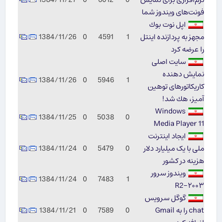
فونت‌های ویندوز شما
اپل نوت بوك
مجهز به پردازنده‌ اینتل
1
4591
0
1384/11/26
را عرضه كرد
سایت اصلی
نمایش دهنده
1384/11/26
0
5946
1
کاریکاتورهای توهین
آمیز، هك شد!
Windows
1384/11/25
0
5038
0
Media Player 11
ایجاد اینترنت
ملی با یک میلیارد دلار
0
5479
0
1384/11/24
هزینه در کشور
ویندوز سرور
1384/11/24
0
7483
1
R2-۲۰۰۳
گوگل سرویس
chat را به Gmail
0
7589
0
1384/11/21