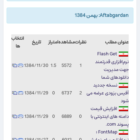
Aftabgardan: بهمن 1384
انتخاب
عنوان مطلب
نظرات
مشاهده
امتیاز
تاریخ
ها
Flash Get
نرم‌افزاری قدرتمند
1384/11/30
1.5
5572
1
جهت مدیریت
دانلودهای شما
نسخه جددید
آفیس بزودی عرضه می
2
6737
0
1384/11/29
شود
افزایش قیمت
دامنه های اینترنتی با
0
6889
0
1384/11/29
پسوند com.
FontMap ؛
نرم‌افزاری برای نمایش
0
6012
0
1384/11/27