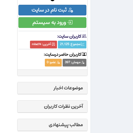
ثبت نام در سایت
ورود به سیستم
کاربران سایت:
مجموع:
21,125
آخرین:
milad74
کاربران حاضر درسایت:
مهمان:
397
عضو:
0
موضوعات اخبار
آخرین نظرات کاربران
مطالب پیشنهادی