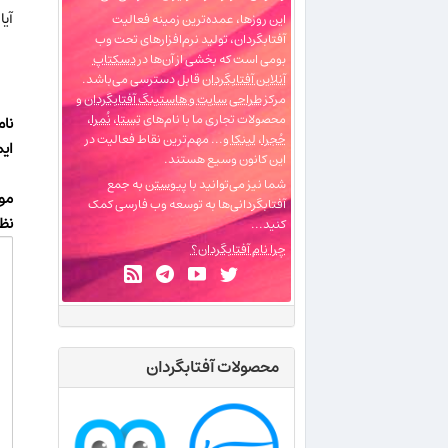
آیا نمرای 3
این روزها، عمده‌ترین زمینه فعالیت
آفتابگردان، تولید نرم‌افزارهای تحت وب
بومی است که بخشی از آن‌ها در
دسکتاپ
آنلاین آفتابگردان
قابل دسترسی می‌باشد.
مرکز
طراحی سایت و هاستینگ آفتابگردان
و
محصولات تجاری ما با نام‌های
تِستا
،
نُمرا
،
نام
حُجرا
،
لینکا
و... مهم‌ترین نقاط فعالیت در
ای
این کانون وسیع هستند.
شما نیز می‌توانید با
پیوستن
به جمع
مو
آفتابگردانی‌ها به توسعه وب فارسی کمک
نظر
کنید...
چرا نام آفتابگردان؟
محصولات آفتابگردان