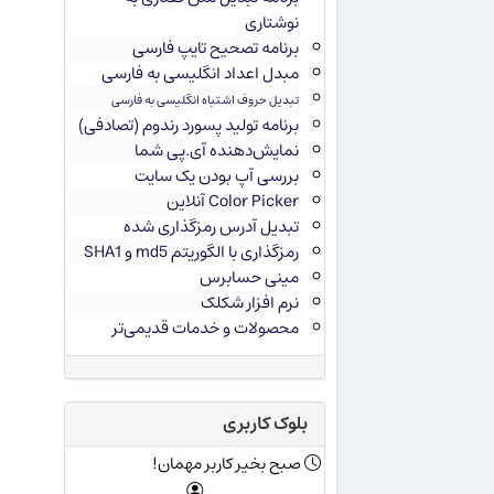
نوشتاری
برنامه تصحیح تایپ فارسی
مبدل اعداد انگلیسی به فارسی
تبدیل حروف اشتباه انگلیسی به فارسی
برنامه تولید پسورد رندوم (تصادفی)
نمایش‌دهنده آی.پی شما
بررسی آپ بودن یک سایت
Color Picker آنلاین
تبدیل آدرس رمزگذاری شده
رمزگذاری با الگوریتم md5 و SHA1
مینی حسابرس
نرم افزار شکلک
محصولات و خدمات قدیمی‌تر
بلوک کاربری
صبح بخیر کاربر مهمان!