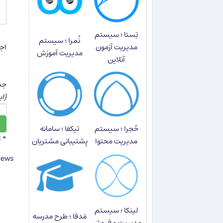
تِستا ؛ سیستم
نُمرا ؛ سیستم
مدیریت آزمون
اجاز
مدیریت آموزش
آنلاین
جمع عدد 10
(ای
حُجرا ؛ سیستم
تیکفا ؛ سامانه
* 
مدیریت محتوا
پشتیبانی مشتریان
ews ©
لینکا ؛ سیستم
مَدفا ؛ طرح مدرسه
مدیریت و فروش