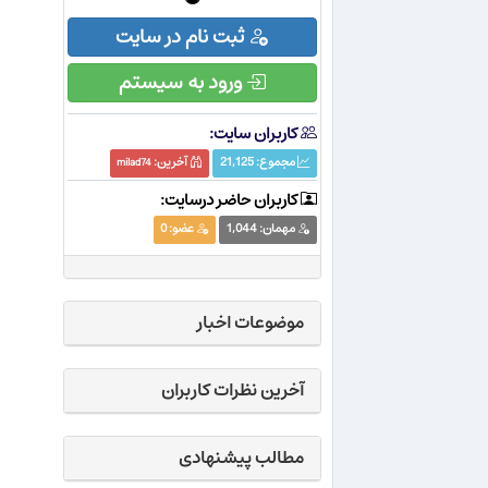
ثبت نام در سایت
ورود به سیستم
کاربران سایت:
مجموع:
21,125
آخرین:
milad74
کاربران حاضر درسایت:
مهمان:
1,044
عضو:
0
موضوعات اخبار
آخرین نظرات کاربران
مطالب پیشنهادی