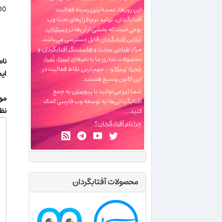
14000 خیر و
این روزها، عمده‌ترین زمینه فعالیت
آفتابگردان، تولید نرم‌افزارهای تحت وب
بومی است که بخشی از آن‌ها در
دسکتاپ
آنلاین آفتابگردان
قابل دسترسی می‌باشد.
مرکز
طراحی سایت و هاستینگ آفتابگردان
و
محصولات تجاری ما با نام‌های
تِستا
،
نُمرا
،
نام
حُجرا
،
لینکا
و... مهم‌ترین نقاط فعالیت در
ای
این کانون وسیع هستند.
شما نیز می‌توانید با
پیوستن
به جمع
مو
آفتابگردانی‌ها به توسعه وب فارسی کمک
نظر
کنید...
چرا نام آفتابگردان؟
محصولات آفتابگردان