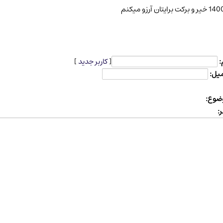
 برکت برایتان آرزو میکنم
:
[
کاربر جدید
]
میل:
ضوع:
: