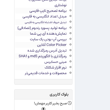
نوشتاری
برنامه تصحیح تایپ فارسی
مبدل اعداد انگلیسی به فارسی
تبدیل حروف اشتباه انگلیسی به فارسی
برنامه تولید پسورد رندوم (تصادفی)
نمایش‌دهنده آی.پی شما
بررسی آپ بودن یک سایت
Color Picker آنلاین
تبدیل آدرس رمزگذاری شده
رمزگذاری با الگوریتم md5 و SHA1
مینی حسابرس
نرم افزار شکلک
محصولات و خدمات قدیمی‌تر
بلوک کاربری
صبح بخیر کاربر مهمان!