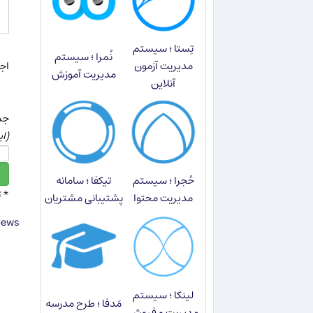
تِستا ؛ سیستم
نُمرا ؛ سیستم
مدیریت آزمون
اجاز
مدیریت آموزش
آنلاین
جمع عدد 13
(ای
حُجرا ؛ سیستم
تیکفا ؛ سامانه
* 
مدیریت محتوا
پشتیبانی مشتریان
ews ©
لینکا ؛ سیستم
مَدفا ؛ طرح مدرسه
مدیریت و فروش