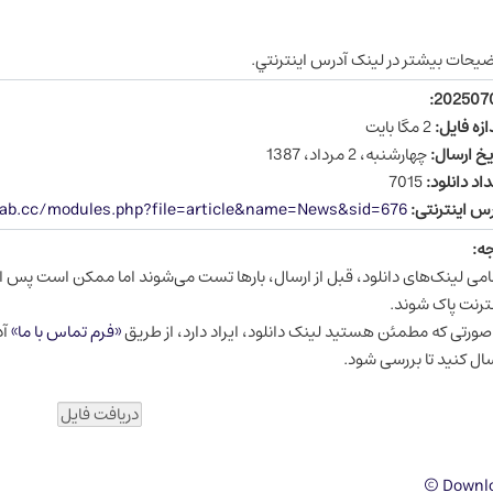
ضيحات بيشتر در لينک آدرس اينترنتي.
2025070
ازه فايل:
2 مگا بایت
یخ ارسال:
چهارشنبه، 2 مرداد، 1387
اد دانلود:
7015
س اینترنتی:
ftab.cc/modules.php?file=article&name=News&sid=676
جه:
می لینک‌های دانلود، قبل از ارسال، بارها تست می‌شوند اما ممکن است پس از
ترنت پاک شوند.
صورتی که مطمئن هستید لینک دانلود، ایراد دارد، از طریق
«فرم تماس با ما»
آد
ال کنید تا بررسی شود.
Downlo