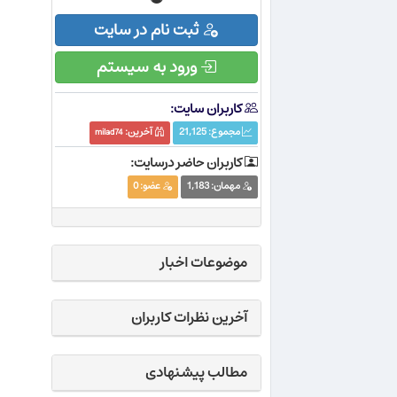
ثبت نام در سایت
ورود به سیستم
کاربران سایت:
مجموع:
21,125
آخرین:
milad74
کاربران حاضر درسایت:
مهمان:
1,183
عضو:
0
موضوعات اخبار
آخرین نظرات کاربران
مطالب پیشنهادی