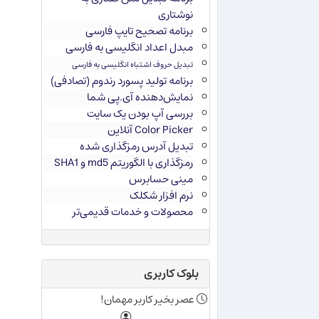
نوشتاری
برنامه تصحیح تایپ فارسی
مبدل اعداد انگلیسی به فارسی
تبدیل حروف اشتباه انگلیسی به فارسی
برنامه تولید پسورد رندوم (تصادفی)
نمایش‌دهنده آی.پی شما
بررسی آپ بودن یک سایت
Color Picker آنلاین
تبدیل آدرس رمزگذاری شده
رمزگذاری با الگوریتم md5 و SHA1
مینی حسابرس
نرم افزار شکلک
محصولات و خدمات قدیمی‌تر
بلوک کاربری
عصر بخیر کاربر مهمان!