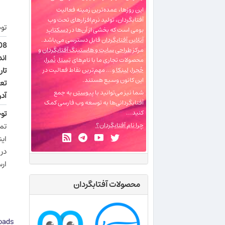
این روزها، عمده‌ترین زمینه فعالیت
آفتابگردان، تولید نرم‌افزارهای تحت وب
تو
بومی است که بخشی از آن‌ها در
دسکتاپ
آنلاین آفتابگردان
قابل دسترسی می‌باشد.
8:
مرکز
طراحی سایت و هاستینگ آفتابگردان
و
اند
محصولات تجاری ما با نام‌های
تِستا
،
نُمرا
،
تار
حُجرا
،
لینکا
و... مهم‌ترین نقاط فعالیت در
این کانون وسیع هستند.
تعد
شما نیز می‌توانید با
پیوستن
به جمع
آدر
آفتابگردانی‌ها به توسعه وب فارسی کمک
تو
کنید...
تما
چرا نام آفتابگردان؟
این
در 
ارس
محصولات آفتابگردان
ads ©