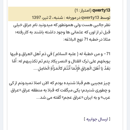
qwerty13
(امتیاز : 1)
توسط qwerty13 در مورخه : شنبه، 2 تیر، 1397
نظر جالبی هست ولی همونطور که میدونید نام عراق خیلی
قبل تر از اون که عثمانی ها وجود داشته باشند به کار رفته؛
مثلا در خطبه 71 نهج البلاغه:
71- و من خطبة له ( عليه السلام ) في ذم أهل العراق و فيها
يوبخهم على ترک القتال و النصر يکاد يتم ثم تکذيبهم له: أَمَّا
بَعْدُ يَا أَهْلَ الْعِرَاقِ فَإِنَّمَا أَنْتُمْ کالْمَرْأَةِ الْحَامِلِ ...
چیز عجیبی هم قبلا شنیده بودم که الان اصلا نمیدونم از کی
و چطوری شنیدم؛ یکی میگفت که قبلا به منطقه عراق «عراق
عرب» و به ایران «عراق عجم» گفته می شد...
[
ارسال جوابیه
]