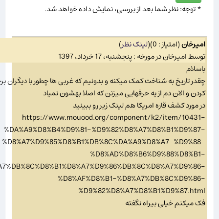
* توجه: نظر شما بعد از بررسی، نمایش داده خواهد شد.
امیرخان
(امتیاز : 0)
(
لینک نظر
)
توسط امیرخان در مورخه : پنجشنبه، 17 خرداد، 1397
باسلام
چقدر تاریخ به شناخت کمک میکنه و بدونیم که غربی ها چطور با دیگران برخ
کردن و الان دم از یه حرفهایی میزنن که اصلا بهشون نمیاد
در مورد کشف قاره امریکا هم لینک زیر رو ببینید
https://www.mouood.org/component/k2/item/10431-
%DA%A9%D8%B4%D9%81-%D9%82%D8%A7%D8%B1%D9%87-
%D8%A7%D9%85%D8%B1%DB%8C%DA%A9%D8%A7-%D9%88-
%D8%AD%D8%B6%D9%88%D8%B1-
A7%DB%8C%D8%B1%D8%A7%D9%86%DB%8C%D8%A7%D9%86-
%D8%AF%D8%B1-%D8%A7%DB%8C%D9%86-
%D9%82%D8%A7%D8%B1%D9%87.html
فک میکنم خیلی بیراه نگفته