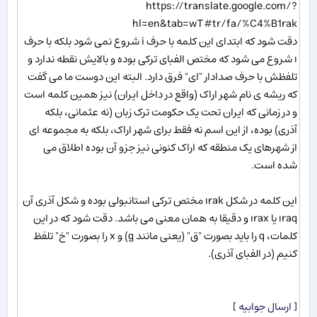
https://translate.google.com/?
hl=en&tab=wT#tr/fa/%C4%B1rak
دقت شود که ابتدای این کلمه با حرف i شروع نمی شود بلکه با حرف
ı شروع می شود که مختص الفبای ترکی بوده و بالایش نقطه ندارد و
تلفظش با حرف صدادار "ای" فرق دارد. البته این دوست ما می گفت
که ریشه ی نام شهر اراک (واقع در داخل ایران) نیز همین کلمه است
و در زمانی که ایران تحت یک حکومت ترک زبان (نه عثمانی، بلکه
آذری) بوده، از این اسم نه فقط برای شهر اراک، بلکه به مجموعه ای
از شهرهای یک منطقه که اراک کنونی نیز جزو آن بوده اطلاق می
شده است.
این کلمه در شکل ırak مختص ترکی استانبولی بوده و شکل آذری آن
ıraq یا ırax و دقیقا به همان معنی می باشد. دقت شود که در این
کلمات، q را باید بصورت "ق" (یعنی مانند g) و x را بصورت "خ" تلفظ
کنیم (در الفبای آذری).
[
ارسال جوابیه
]