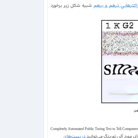
راكترهايي درهم و برهم
شبيه شكل زير برخورد
هم:
Completely Automated Public Turing Test to Tell Compute
در مورد آلن تورينگ مي‌توانيد
در پست‌هاي