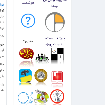
هوشمند
قبل
لینک
توض
برا
ديت
نوش
هدف از
پروژا ؛ سیستم
بعدی؟
مدیریت پروژه
خوب
آن 
صور
خار
بفه
يك ج
به 