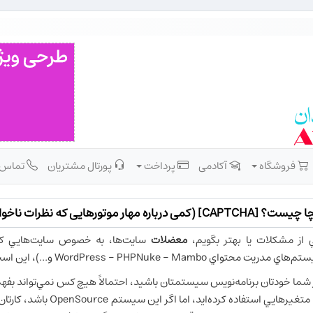
فروشگاه
آکادمی
پرداخت
پورتال مشتریان
تماس
CAPTCH] (كمی درباره مهار موتورهایی كه نظرات ناخواسته می‌فرستند)
 از مشكلات يا بهتر بگويم،
معضلات
سايت‌ها، به خصوص سايت‌هايي كه
تم‌هاي مدريت محتواي
WordPress - PHPNuke - Mambo
و...)، اين است
 شما خودتان برنامه‌نويس سيستمتان باشيد، احتمالاً هيچ كس نمي‌تواند بفهمد 
متغيرهايي استفاده كرده‌ايد، اما اگر اين سيستم
OpenSource
باشد، كارتان