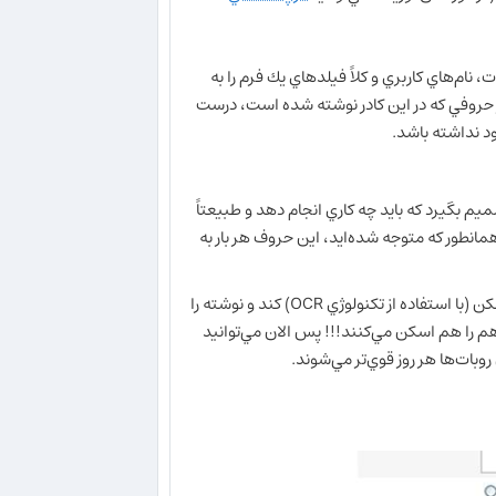
نام‌هاي كاربري و كلاً فيلدهاي يك فرم را به
ر حروفي كه در اين كادر نوشته شده است، درست
د نداشته باشد.
م بگيرد كه بايد چه كاري انجام دهد و طبيعتاً
انطور كه متوجه شده‌ايد، اين حروف هر بار به
جالب است بدانيد كه اگر اين حروف درهم نباشند، ممكن است روبات عكس را اسكن (با استفاده از تكنولوژي OCR) كند و نوشته را
هم را هم اسكن مي‌كنند!!! پس الان مي‌توانيد
روبات‌ها هر روز قوي‌تر مي‌شوند.