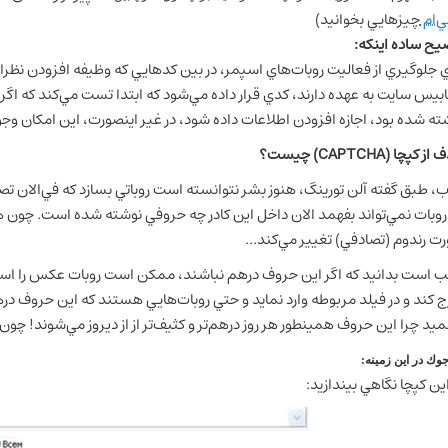
ي‌ام
چيزهايي بخوانيد)
يح ساده اينكه:
ي جلوگيري از فعاليت روبات‌هاي اسپمر، در بين كدهايي كه وظيفه افزودن نظرات، 
ابيس سايت به عهده دارند، كدي قرار داده مي‌شود كه ابتدا تست مي‌كند كه اگ
ته شده بود، اجازه افزودن اطلاعات داده شود، در غير اينصورت، اين امكان وجو
 كپچا (CAPTCHA) چيست؟
، طبق گفته آلن تورينگ، هنوز بشر نتوانسته است روباتي بسازد كه في‌الان تصمي
روبات نمي‌تواند بفهمد الان داخل اين كادر چه حروفي نوشته شده است. چون هم
ت رندوم (تصادفي) تغيير مي‌كند...
ج كند و در فيلد مربوطه وارد نمايد و حتي روبات‌هايي هستند كه اين حروف در
ميد چرا اين حروف همينطور هر روز درهم‌تر و كثيف‌تر از از ديروز مي‌شوند! چون 
وك در اين زمينه:
اين كپچا نگاهي بيندازيد: