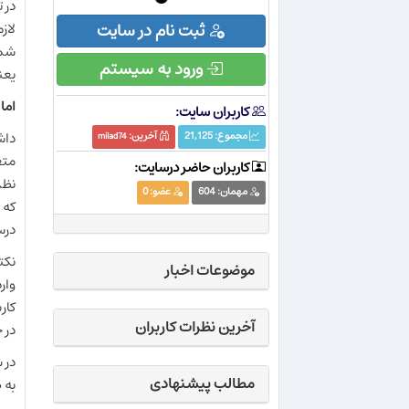
در 
لاز
ثبت نام در سایت
شما
ورود به سیستم
يعن
اما
کاربران سایت:
داش
مجموع:
21,125
آخرین:
milad74
متغ
کاربران حاضر درسایت:
نظر
مهمان:
604
عضو:
0
درس
نكت
موضوعات اخبار
وار
كار
آخرین نظرات کاربران
در 
در 
مطالب پیشنهادی
به 