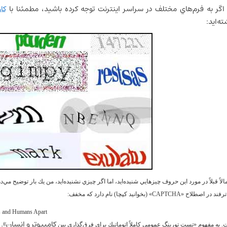
 اگر به فرم‌هاي مختلف در سراسر اينترنت توجه كرده باشيد، مطمئنا با
كا
ته‌ايد:
الاً قبلاً در مورد اين حروف چيزهايي شنيده‌ايد، اما اگر چيزي نشنيده‌ايد، من يك بار توضيح مي‌د
ترفند در اصطلاح «
CAPTCHA
» (بخوانيد كپچا) نام دارد كه مخفف:
rs and Humans Apart
كامپيوتر و انسان». (
 به مفهوم «تست تورينگ عمومي كاملاً اتوماتيك براي فرق‌گذاري بين