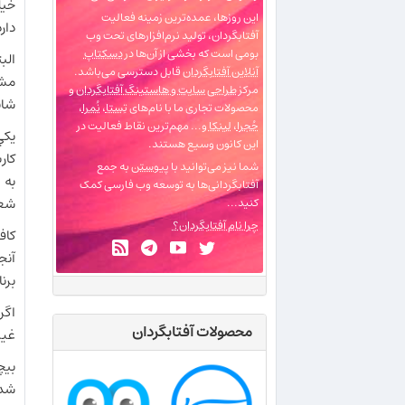
خيل
این روزها، عمده‌ترین زمینه فعالیت
دارد
آفتابگردان، تولید نرم‌افزارهای تحت وب
بومی است که بخشی از آن‌ها در
دسکتاپ
الب
آنلاین آفتابگردان
قابل دسترسی می‌باشد.
مشك
مرکز
طراحی سایت و هاستینگ آفتابگردان
و
شان
محصولات تجاری ما با نام‌های
تِستا
،
نُمرا
،
حُجرا
،
لینکا
و... مهم‌ترین نقاط فعالیت در
يكي
این کانون وسیع هستند.
كار
شما نیز می‌توانید با
پیوستن
به جمع
به 
آفتابگردانی‌ها به توسعه وب فارسی کمک
شعا
کنید...
چرا نام آفتابگردان؟
كاف
آنج
برن
محصولات آفتابگردان
غير
بيچ
شده ا