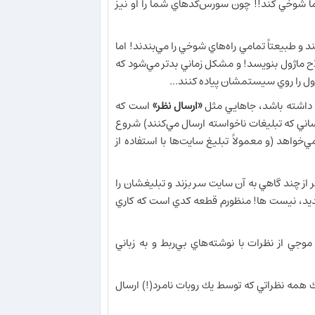
ما شوخي كند!! چون سورس‌كدهاي شما را او نيز
و طبيعتاً تمامي راه‌هاي شوخي را مي‌بندند! اما
ح ماژول بنويسد! و مشكل زماني بدتر مي‌شود كه
ول را روي سيستمشان پياده كنند...
داشته باشد، جاهايي مثل
«ارسال نظر»
است كه
اني كه تبليغات ناخواسته ارسال مي‌كنند) شروع
خواهد (و معمولاً تبليغ سايت‌ها با استفاده از
از چند گاهي به آن سايت سر بزند و تبليغشان را
ديد، نيست ها! منظورم قطعه كدي است كه كاري
توجه كرده باشيد، با موجي از نظرات با نوشته‌هاي بي‌ربط و به زباني
ك همه نظراتي كه توسط يك روبات نامرد(!) ارسال