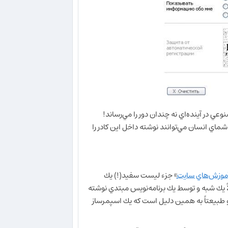
ي در آينده‌اي نه چندان دور را مي‌‌رساند!
ماي انسان مي‌توانند نوشته داخل اين كادر را
موزش‌هاي سايت
» جزء ليست سفيد(!) يك
ً يك شبه و توسط يك برنامه‌نويس مبتدي نوشته
و طبيعتاً به همين دليل است كه يك اسپمرساز