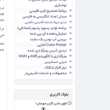
نوشتاری
در 
برنامه تصحیح تایپ فارسی
همي
مبدل اعداد انگلیسی به فارسی
ناخ
تبدیل حروف اشتباه انگلیسی به فارسی
برنامه تولید پسورد رندوم (تصادفی)
در 
نمایش‌دهنده آی.پی شما
مي‌
بررسی آپ بودن یک سایت
بعد
Color Picker آنلاین
جمع
تبدیل آدرس رمزگذاری شده
رمزگذاری با الگوریتم md5 و SHA1
مینی حسابرس
نرم افزار شکلک
محصولات و خدمات قدیمی‌تر
بلوک کاربری
ظهر بخیر کاربر مهمان!