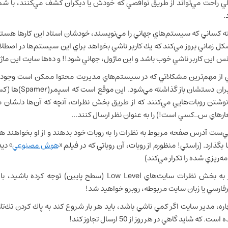
ي راحت مي‌تواند از طريق نواقصي كه خودش يا ديگران كشف مي‌كنند، با ش
.
ته كساني كه سيستم‌هاي جهاني را مي‌نويسند، خودشان استاد اين كارها هستند 
ل زماني بروز مي‌كند كه يك كاربر ناشي بخواهد براي اين سيستم‌ها در اصطلا
س اين كاربر ناشي خوب باشد و اين ماژول، جهاني شود!! و ده‌ها سايت اين ماژ
 از مهم‌ترين مشكلاتي كه در سيستم‌هاي مديريت محتوا ممكن است وجود 
بران دستشان باز گذاشته مي‌شود. اين موقع است كه اسپمر(
Spamer
)ها (كس
نوشتن روبات‌هايي مي‌كنند كه از طريق بخش نظرات، آنچه كه آن‌ها دلشان مي‌
رهاي س..كسي است!) را به عنوان نظر ارسال كنند...
ي‌ست آدرس صفحه مربوط به نظرات را به روبات خود بدهند و از او بخواهند هر 
ا بگذارد. (راستي! منظورم از روبات، آن روباتي كه در فيلم «
هوش مصنوعي
» دي
امه‌ريزي شده را تكرار مي‌كند)
اگر به بخش نظرات سايت‌هاي Low Level (سطح پايين) 
فارسي يا زبان سايت مربوطه، روبرو خواهيد شد!
اره، مدير سايت اگر كمي ناشي باشد، بايد هر بار شروع كند به پاك كردن تك‌ت
ست. كه شايد گاهي در هر روز از 50 ارسال تجاوز كند!