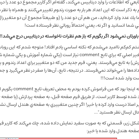
تابعي كه اطلاعات را وارد ديتابيس مي‌كند، گفته‌ام اگر كاربر مجموع دو عدد را درس
م به ذكر است كه اين اعداد هر بار به صورت رندوم تغيير مي‌كنند و همراه با ن
 يك عدد وارد كرده‌ايد، من هم آن دو عدد را (و طبيعتاً مجموع آن دو متغير را) 
ي شما انسانيد و اگر نه، يعني احتمالاً روباتي نظر فرستاده است!
 باورتان نمي‌شود اگر بگويم كه باز هم نظرات ناخواسته در ديتابيس درج مي‌شد!!
تم كم‌كم نااميد مي‌شدم كه نكته اساسي يادم افتاد! متوجه شدم كه اين روبات
ير اصلي كه براي تابع
comment
نياز است (يكي شماره آموزش و يكي شماره شاخه
ش) به تابع مي‌فرستد. يعني، فرم جديد من كه دو متغيير براي اعداد رندوم و 
ت وارد شده است!!!
ه اينجا بود كه من فراموش كرده بودم به محض تعريف تايع
comment
بگويم ا
د شده توسط كاربر است، از طريق فرم صفحه قبل، به صفحه پردازش (يا صفحه
e
بر اصلا درست وارد كرده يا خير! اگر چنين متغييري به صفحه‌ي هندل ارسال نشد
حال ارسال نظر هستيد"...
شكل زير، قسمتي كه به صورت سفيد نمايش داده شده، چك مي‌كند كه كاربر فرم ج
صفحه هندل وارد شده يا خير: