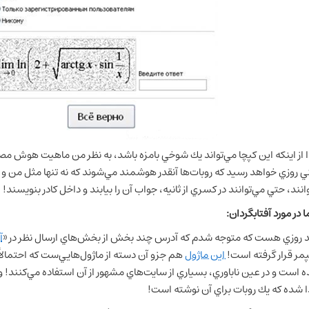
 از اينكه اين كپچا مي‌تواند يك شوخي بامزه باشد، به نظر من ماهيت هوش مصنوع
ي روزي خواهد رسيد كه روبات‌ها آنقدر هوشمند مي‌شوند كه نه تنها مثل من و ش
انند، حتي مي‌توانند در كسري از ثانيه، جواب آن را بيابند و داخل كادر بنويسند!
ا در مورد آفتابگردان:
 روزي هست كه متوجه شدم كه آدرس چند بخش از بخش‌هاي ارسال نظر در «
آ
مر قرار گرفته است!
اين ماژول
هم جزو آن دسته از ماژول‌هايي‌ست كه احتمالا
 است و در عين ناباوري، بسياري از سايت‌هاي مشهور از آن استفاده مي‌كنند! 
ا شده كه يك روبات براي آن نوشته است!