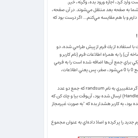
ت وارد كرد، اجازه ورود بده، وگرنه، خير.
ظر شما به صفحه بعد منتقل مي‌شوند. در آن صفحه،
دارم و با هم مقايسه مي‌كنم... اگر درست بود كه
!
 با استفاده از يك فرم از پيش طراحي شده، دو
 آن) را به همراه اطلاعات فرم (نام كاربر و
يكي براي جمع آن‌ها اضافه شده است را به فرمي
كه داده‌ها را مي‌خواند نمي‌فرستد. در نتيجه، تابع، آن‌ها را صفر در نظر مي‌گيرد و جمع 0 با 0 مي‌شود، صفر، پس يعني اطلاعات،
گر متغييري به نام
randsum
كه جمع دو عدد
Handl
) ارسال شده بود، آن‌وقت بيا و چك كن كه
ه بود، به كاربر هشدار بده كه "به صورت غيرمجاز
ديد را پر كرده و اصلا داده‌اي به عنوان مجموع