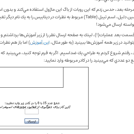
مرحله بعد، حدس زدم كه اين روبات از باگ اين ماژول استفاده مي‌كند و بدون استف
ن دليل، اسم تيبل (
Table
) مربوط به نظرات در ديتابيس را به يك نام ديگر تغ
واسته ارسال مي‌شود!
قسمت بعد عمليات(!)، لينك به صفحه ارسال نظر را از زير آموزش‌ها برداشتم و 
توانيد در زير همه آموزش‌ها ببينيد (به طور مثال،
اين آموزش
) اما باز هم نظرا
، رفتم شروع كردم به طراحي يك ضداسپم. اگر به فرم توجه كنيد، مي‌بينيد كه
 دو عددي كه مي‌بينيد را در كادر مربوطه وارد نماييد: