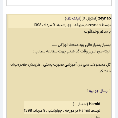
zeynab
(امتیاز : 0)
(
لینک نظر
)
توسط zeynab در مورخه : چهارشنبه، 9 مرداد، 1398
با سلام وخداقوت
بسیار بسیار عالی بود مبحث اوراکل .....
البته من امروز وقت گذاشتم جهت مطالعه مطالب :
کل محصولات سی دی آموزشی بصورت پستی : هزینش چقدر میشه
متشکر
[
ارسال جوابیه
]
Hamid
(امتیاز : 1)
توسط Hamid در مورخه : چهارشنبه، 9 مرداد، 1398
سلام،