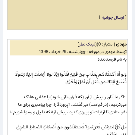
[
ارسال جوابیه
]
مهدی
(امتیاز : 0)
(
لینک نظر
)
توسط مهدی در مورخه : چهارشنبه، 29 خرداد، 1398
به نام فرستاننده
وَلَوْ أَنَّا أَهْلَكْنَاهُمْ بِعَذَابٍ مِنْ قَبْلِهِ لَقَالُوا رَبَّنَا لَوْلَا أَرْسَلْتَ إِلَيْنَا رَسُولًا
فَنَتَّبِعَ آيَاتِكَ مِنْ قَبْلِ أَنْ نَذِلَّ وَنَخْزَىٰ
::اگر ما آنان را پیش از آن (که قرآن نازل شود) با عذابی هلاک
می‌کردیم، (در قیامت) می‌گفتند: «پروردگارا! چرا پیامبری برای ما
نفرستادی تا از آیات تو پیروی کنیم، پیش از آنکه ذلیل و رسوا شویم!»
قُلْ كُلٌّ مُتَرَبِّصٌ فَتَرَبَّصُوا ۖ فَسَتَعْلَمُونَ مَنْ أَصْحَابُ الصِّرَاطِ السَّوِيِّ
وَمَنِ اهْتَدَىٰ