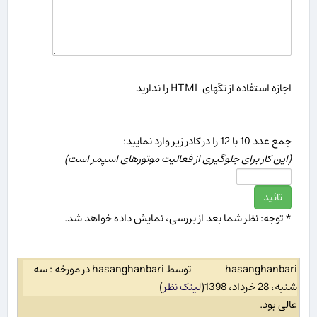
اجازه استفاده از تگهای HTML را ندارید
جمع عدد 10 با 12 را در كادر زیر وارد نمایید:
(این كار برای جلوگیری از فعالیت موتورهای اسپمر است)
* توجه: نظر شما بعد از بررسی، نمایش داده خواهد شد.
hasanghanbari
توسط hasanghanbari در مورخه : سه
شنبه، 28 خرداد، 1398
(
لینک نظر
)
عالی بود.