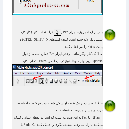
پس از ایجاد پروژه، ابزار
Pen
(
) را انتخاب کنید(کلید
P
)،
سپس یک لایه جدید ایجاد کنید (کلیدهای
CTRL+SHIFT+N
) و
پالت
Paths
را نیز فعال کنید.
حالا یک کار دیگر مانده. وقتی ابزار
Pen
فعال است، از نوار
Options
زیر نوار منوها، نوع ترسیمات را
Paths
انتخاب کنید:
حالا کافی​ست از یک نقطه از شکل شعله شروع کنید و اقدام به
ترسیم مسیر مربوط به شعله کنید.
روند کار با
Pen
به این صورت است که ابتدا در نقطه ابتدایی کلیک
می​کنید، در ادامه وقتی نقطه دیگری را کلیک کنید، یک
Path
یا