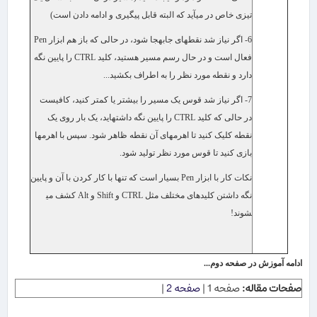
تیزی خاص در می​آید که البته قابل پیگیری و ادامه دادن است)
6- اگر نیاز شد نقطه​ای جابه​جا شود، در حالی که باز هم ابزار
Pen
فعال است و در حال رسم مسیر هستید، کلید
CTRL
را پایین نگه
دارد و نقطه مورد نظر را به اطراف بکشید...
7- اگر نیاز شد قوس یک مسیر را بیشتر یا کمتر کنید، کافی​ست
در حالی که کلید
CTRL
را پایین نگه داشته​اید، یک بار روی یک
نقطه کلیک کنید تا اهرم​های آن نقطه ظاهر شود. سپس با اهرم​ها
بازی کنید تا قوس مورد نظر تولید شود.
نکات کار با ابزار
Pen
بسیار است که تنها با کار کردن با آن و پایین
نگه داشتن کلیدهای مختلف مثل
CTRL
و
Shift
و
Alt
کشف می​
شوند!
ادامه آموزش در صفحه دوم...
صفحات مقاله:
صفحه 1 |
صفحه 2
|