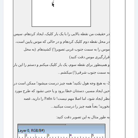
در حقیقت من نقطه بالایی را با یک بار کلیک،​ ایجاد کرده​ام، سپس
در محل نقطه دوم کلیک کرده​ام و در حالی که موس پایین است،
موس را به سمت جنوب غربی تصویر(!) کشیده​ام. (به محل
قرارگیری موس دقت کنید)
و همینطور برای نقطه سوم، یک بار کلیک می​کنم و دستم را این بار
به سمت جنوب شرقی(!) می​کشم...
2- به هیچ وجه هول نکنید! همه چیز درست می​شود! ممکن است در
حین ایجاد مسیر، دستتان خطا برود و یا حتی نشود که طرح مورد
نظر ایجاد شود، اما اصلا مهم نیست! تا
Paths
را دارید، غصه
نخورید! بعداً همه چیز را درست می​کنید...
به طور مثال به این تصویر دقت کنید: