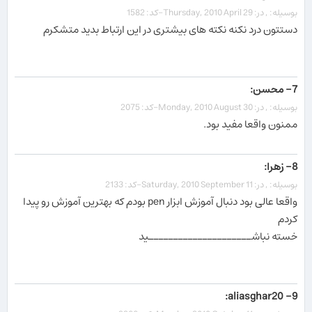
بوسیله: , در: Thursday, 2010 April 29-کد: 1582
دستتون درد نکنه نکته های بیشتری در این ارتباط بدید متشکرم
7- محسن:
بوسیله: , در: Monday, 2010 August 30-کد: 2075
ممنون واقعا مفید بود.
8- زهرا:
بوسیله: , در: Saturday, 2010 September 11-کد: 2133
واقعا عالی بود دنبال آموزش ابزار pen بودم که بهترین آموزش رو پیدا
کردم
خسته نباشـــــــــــــــــــــید
9- aliasghar20: