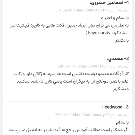
1- اسماعیل خسروی:
بوسیله: , در: Monday, 2008 March 10-کد: 561
با سلام و احترام
به نظر من می توان برای ایجاد چنین افکت هایی به کاربرد فیلترها نیز
اشاره کرد( Eaye candy )
با تشکر
2- محمدي:
بوسیله: , در: Thursday, 2008 May 15-کد: 588
كار فوقلاده مفيدو دوست داشني است هر سرمايه زكاتي دارد و زكات
علم يا هنر اموختن ان به ديگران است يعني كاري كه شما ميكنيد
متشكرم
3- icedwood:
بوسیله: , در: Friday, 2009 January 23-کد: 736
با سلام
اگر ممکن است مطالب آموزش راجع به فتوشاپ را به ایمیل من پست