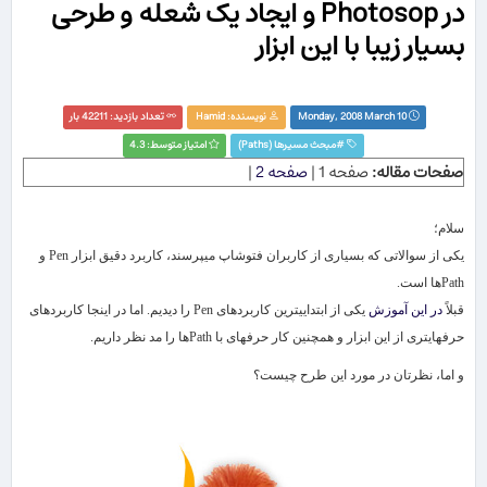
در Photosop و ایجاد یک شعله و طرحی
بسیار زیبا با این ابزار
Monday, 2008 March 10
نویسنده:
Hamid
تعداد بازدید: 42211 بار
#
مبحث مسیرها (Paths)‏
امتیاز متوسط: 4.3
صفحات مقاله:
صفحه 1 |
صفحه 2
|
سلام؛
یکی از سوالاتی که بسیاری از کاربران فتوشاپ می​پرسند، کاربرد دقیق ابزار
Pen
و
Path
ها است.
قبلاً
در این آموزش
یکی از ابتدایی​ترین کاربردهای
Pen
را دیدیم. اما در اینجا کاربردهای
حرفه​ای​تری از این ابزار و همچنین کار حرفه​ای با
Path
ها را مد نظر داریم.
و اما، نظرتان در مورد این طرح چیست؟