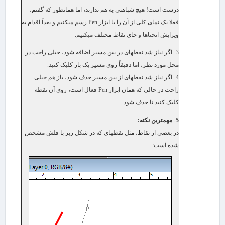
درست است! هیچ شباهتی به هم ندارند، اما همانطور که گفتم،
فعلا یک نمای کلی از آن را با ابزار Pen رسم می​کنیم و بعداً اقدام به
ویرایش انحنا​ها و جای نقاط مختلف می​کنیم.
3- اگر نیاز شد نقطه​ای در بین مسیر اضافه شود، خیلی راحت در
محل مورد نظر، اما دقیقاً روی مسیر یک بار کلیک کنید.
4- اگر نیاز شد نقطه​ای از بین مسیر حذف شود، باز هم خیلی
راحت در حالی که همان ابزار
Pen
فعال است، روی آن نقطه
کلیک کنید تا حذف شود.
5- مهم​ترین نکته:
در بعضی از نقاط، مثل نقطه​ای که در شکل زیر با فلش مشخص
شده است: