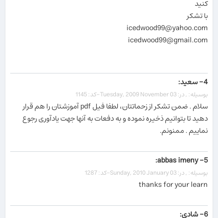
کنید
با تشکر
icedwood99@yahoo.com
icedwood99@gmail.com
4- سعید:
بوسیله: , در: Tuesday, 2009 November 03-کد: 1145
سلام . ضمن تشکر از زحماتتان، لطفا فیل pdf آموزشتان را هم قرار
دهید تا بتوانیم ذخیره نموده و به دفعات به آنها جهت یادآوری رجوع
نماییم . ممنونم.
5- abbas imeny:
بوسیله: , در: Sunday, 2010 January 03-کد: 1287
thanks for your learn
6- شادی: