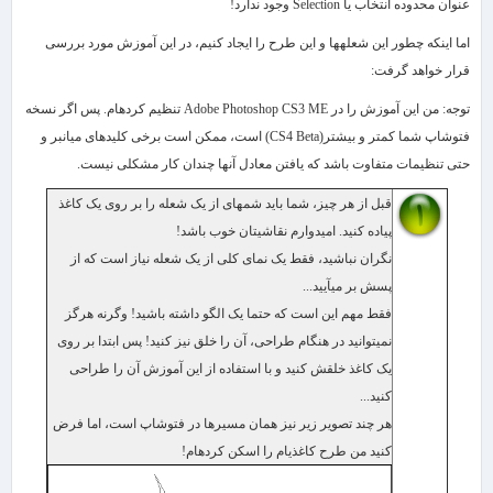
عنوان محدوده انتخاب یا
Selection
وجود ندارد!
اما اینکه چطور این شعله​ها و این طرح را ایجاد کنیم، در این آموزش مورد بررسی
قرار خواهد گرفت:
توجه: من این آموزش را در
Adobe Photoshop CS3 ME
تنظیم کرده​ام. پس اگر نسخه
فتوشاپ شما کمتر و بیشتر(
CS4 Beta
) است، ممکن است برخی کلیدهای میان​بر و
حتی تنظیمات متفاوت باشد که یافتن معادل آن​ها چندان کار مشکلی نیست.
قبل از هر چیز، شما باید شمه​ای از یک شعله را بر روی یک کاغذ
پیاده کنید. امیدوارم نقاشی​تان خوب باشد!
نگران نباشید، فقط یک نمای کلی از یک شعله نیاز است که از
پسش بر می​آیید...
فقط مهم این است که حتما یک الگو داشته باشید! وگرنه هرگز
نمی​توانید در هنگام طراحی، آن را خلق نیز کنید! پس ابتدا بر روی
یک کاغذ خلقش کنید و با استفاده از این آموزش آن را طراحی
کنید...
هر چند تصویر زیر نیز همان مسیرها در فتوشاپ است، اما فرض
کنید من طرح کاغذی​ام را اسکن کرده​ام!