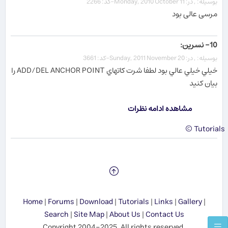
بوسیله: , در: Monday, 2010 October 11-کد: 2266
مرسی عالی بود
10- نسرين:
بوسیله: , در: Sunday, 2011 November 20-کد: 3661
خيلي خيلي عالي بود لطفا شرت كاتهاي ADD/DEL ANCHOR POINT را
بيان كنيد
مشاهده ادامه نظرات
Tutorials ©
Home
|
Forums
|
Download
|
Tutorials
|
Links
|
Gallery
|
Search
|
Site Map
|
About Us
|
Contact Us
Copyright 2004-2025. All rights reserved.