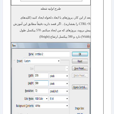
طرح اولیه شعله
بعد از این کار، پروژه​ای با ابعاد دلخواه ایجاد کنید (کلیدهای
CTRL+N
را بفشارید)... اگر قصد دارید دقیقاً مطابق این آموزش
پیش بروید، پروژه​ای که من ایجاد می​کنم، 570 پیکسل طول
(
Width
) دارد و 590 پیکسل ارتفاع (
Height
)