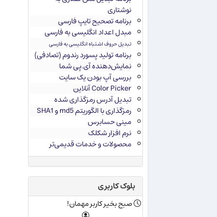
نوشتاری
برنامه تصحیح تایپ فارسی
مبدل اعداد انگلیسی به فارسی
تبدیل حروف اشتباه انگلیسی به فارسی
برنامه تولید پسورد رندوم (تصادفی)
نمایش‌دهنده آی.پی شما
بررسی آپ بودن یک سایت
Color Picker آنلاین
تبدیل آدرس رمزگذاری شده
رمزگذاری با الگوریتم md5 و SHA1
مینی حسابرس
نرم افزار شکلک
محصولات و خدمات قدیمی‌تر
بلوک کاربری
صبح بخیر کاربر مهمان!