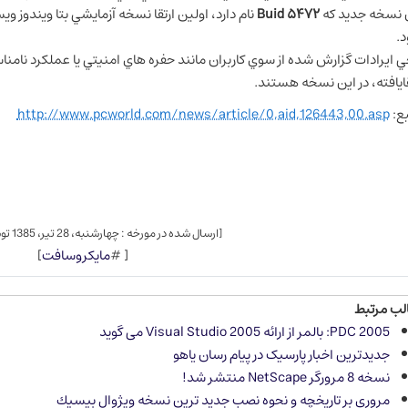
 نسخه جديد كه
۵۴۷۲ Buid
نام دارد، اولين ارتقا نسخه آزمايشي بتا ويندوز 
.
ي ايرادات گزارش شده از سوي كاربران مانند حفره هاي امنيتي يا عملكرد نامن
قايافته، در اين نسخه هستند.
ع:
http://www.pcworld.com/news/article/0,aid,126443,00.asp
[ارسال شده در مورخه : چهارشنبه، 28 تیر، 1385 توسط
[ #
مايكروسافت
]
لب مرتبط
PDC 2005: بالمر از ارائه Visual Studio 2005 می گوید
جدیدترین اخبار پارسیک در پیام رسان یاهو
نسخه 8 مرورگر NetScape منتشر شد!
مرورى بر تاریخچه و نحوه نصب جدید ترین نسخه ویژوال بیسیك