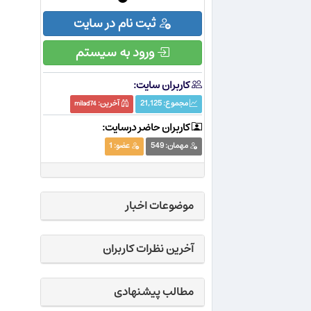
ثبت نام در سایت
ورود به سیستم
کاربران سایت:
مجموع:
21,125
آخرین:
milad74
کاربران حاضر درسایت:
مهمان:
549
عضو:
1
موضوعات اخبار
آخرین نظرات کاربران
مطالب پیشنهادی