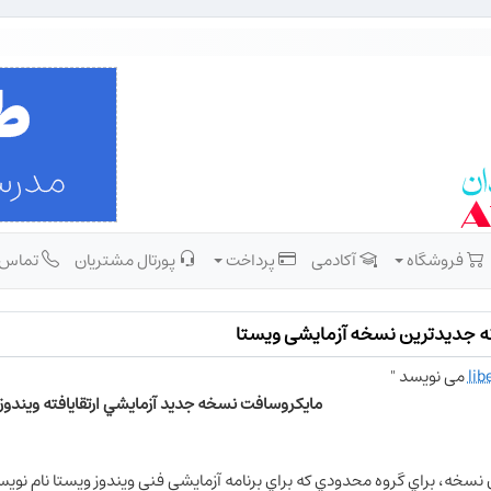
فروشگاه
آکادمی
پرداخت
پورتال مشتریان
تماس
ئه جدیدترین نسخه آزمایشی ویستا
lib
می نویسد "
مايكروسافت نسخه جديد آزمايشي ارتقايافته ويندوز 
 نسخه، براي گروه محدودي كه براي برنامه آزمايشي فني ويندوز ويستا نام نو