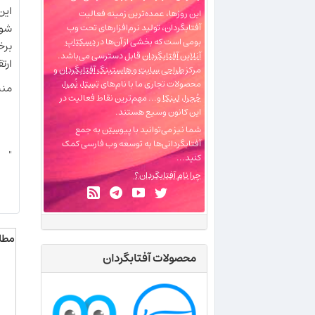
اين
این روزها، عمده‌ترین زمینه فعالیت
شود
آفتابگردان، تولید نرم‌افزارهای تحت وب
بومی است که بخشی از آن‌ها در
دسکتاپ
برخ
آنلاین آفتابگردان
قابل دسترسی می‌باشد.
ارت
مرکز
طراحی سایت و هاستینگ آفتابگردان
و
محصولات تجاری ما با نام‌های
تِستا
،
نُمرا
،
منب
حُجرا
،
لینکا
و... مهم‌ترین نقاط فعالیت در
این کانون وسیع هستند.
شما نیز می‌توانید با
پیوستن
به جمع
آفتابگردانی‌ها به توسعه وب فارسی کمک
"
کنید...
چرا نام آفتابگردان؟
مطا
محصولات آفتابگردان