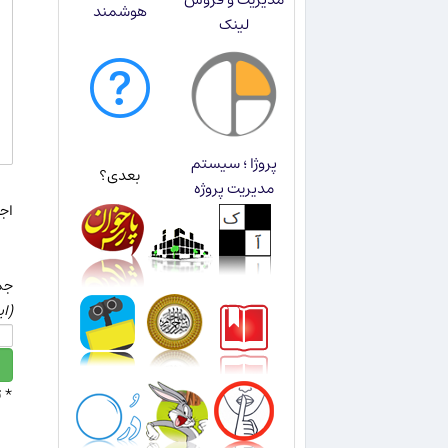
هوشمند
لینک
پروژا ؛ سیستم
بعدی؟
مدیریت پروژه
اجاز
جمع عدد 11
(ای
* 