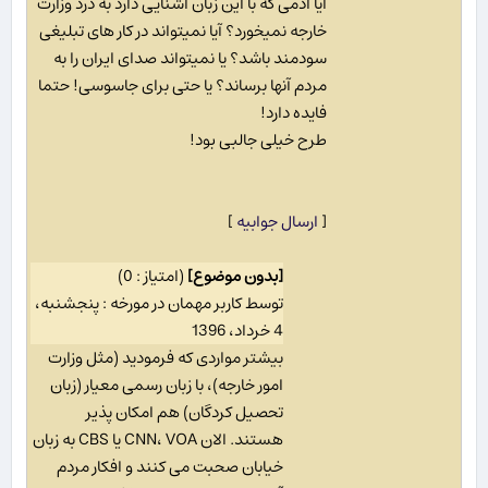
آیا آدمی که با این زبان آشنایی دارد به درد وزارت
خارجه نمیخورد؟ آیا نمیتواند در کار های تبلیغی
سودمند باشد؟ یا نمیتواند صدای ایران را به
مردم آنها برساند؟ یا حتی برای جاسوسی! حتما
فایده دارد!
طرح خیلی جالبی بود!
[
ارسال جوابیه
]
[بدون موضوع]
(امتیاز : 0)
توسط کاربر مهمان در مورخه : پنجشنبه،
4 خرداد، 1396
بیشتر مواردی که فرمودید (مثل وزارت
امور خارجه)، با زبان رسمی معیار (زبان
تحصیل کردگان) هم امکان پذیر
هستند. الان CNN، VOA یا CBS به زبان
خیابان صحبت می کنند و افکار مردم