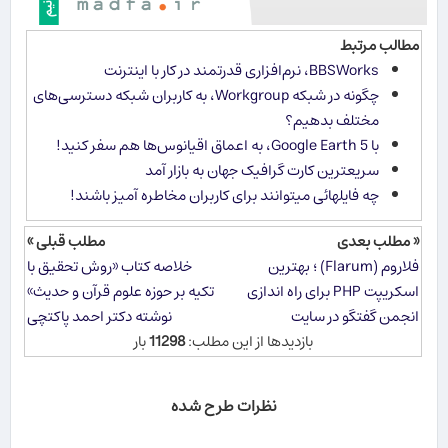
مطالب مرتبط
BBSWorks، نرم‌افزاری قدرتمند در كار با اینترنت
چگونه در شبکه Workgroup، به کاربران شبکه دسترسی‌های
مختلف بدهیم؟
با Google Earth 5، به اعماق اقیانوس‌ها هم سفر کنید!
سریعترین کارت گرافیک جهان به بازار آمد
چه فایلهائی میتوانند برای کاربران مخاطره آمیز باشند!
« مطلب بعدی
مطلب قبلی »
فلاروم (Flarum) ؛ بهترین
خلاصه کتاب «روش تحقیق با
اسکریپت PHP برای راه اندازی
تکيه بر حوزه علوم قرآن و حديث»
انجمن گفتگو در سایت
نوشته دکتر احمد پاکتچی
بازدیدها از این مطلب:
11298
بار
نظرات طرح شده