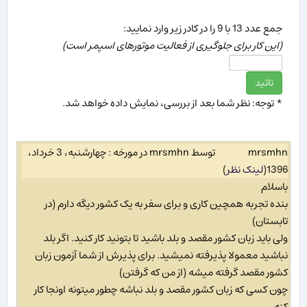
جمع عدد 13 با 9 را در كادر زیر وارد نمایید:
(این كار برای جلوگیری از فعالیت موتورهای اسپمر است)
* توجه: نظر شما بعد از بررسی، نمایش داده خواهد شد.
mrsmhn
توسط mrsmhn در مورخه : چهارشنبه، 3 خرداد،
1396
(
لینک نظر
)
باسلام
بنده تجربه همچین کاری و برای سفر به یک کشور دیگه دارم (در
تابستان)
ولی باید زبان کشور مقصد و بلد باشید تا بتونید کار کنید. اگر بلد
نباشید معمولا پذیرفته نمیشید. برای پذیرش از شما آزمون زبان
کشور مقصد گرفته میشه (از من که گرفتن)
چون کسی که زبان کشور مقصد و بلد نباشه چطور میتونه اونجا کار
کنه