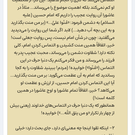
او کم نمی‌کند بلکه اهمیت موضوع را می‌رساند... مثلاً در
عاشورا آن روایت عجیب را داریم که امام حسین (علیه
السلام) به دشمن فرمود: «مُنّوا علیَّ...» (بر من منت بگذارید
و به این بچه آب دهید...) لابد اگر شما این روایت را می‌دیدید
می‌گفتید: چون در شأن امام نیست، پس روایت جعلی است!
خیر، اتفاقاً همین منت کشیدن و التماس کردنِ امام، کلی
نکته دارد! شقاوت دشمن را می‌رساند، محبت عجیب پدر به
فرزند را می‌رساند و من فکر می‌کنم یک دنیا حرف در این
التماس («مُنّوا») خوابیده! (مردم! ببینید شقاوت را به کجا
رساندید که امام به آن عظمت می‌گوید: بر من منت بگذارید...
آیا این التماس کردن امام حسین، از ارزش و عظمت او
می‌کاهد؟ خیر، اتفاقاً تمام عاشورا و اوج عاشورا در همین
کلمه است!)
همانطور که یک دنیا حرف در التماس‌های خداوند (یعنی بیش
از چهار بار تکرار «و من یتق الله...») خوابیده!
۲- اینکه تقوا اینجا چه معنی‌ای دارد، جای بحث دارد؛ خیلی