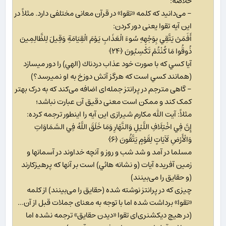
خلاصه:
- می‌دانید که کلمه «تقوا» در قرآن معانی مختلفی دارد. مثلاً در
این آیه تقوا یعنی دور کردن:
أَفَمَنْ يَتَّقِي بِوَجْهِهِ سُوءَ الْعَذَابِ يَوْمَ الْقِيَامَةِ وَقِيلَ لِلظَّالِمِينَ
ذُوقُوا مَا كُنْتُمْ تَكْسِبُونَ ﴿۲۴﴾
آيا كسي كه با صورت خود عذاب دردناك (الهي) را دور مي‏سازد
(همانند كسي است كه هرگز آتش دوزخ به او نمي‏رسد؟)
- گاهی مترجم در پرانتز جمله‌ای اضافه می‌کند که به درک بهتر
کمک کند و ممکن است معنی دقیق آن عبارت نباشد؛
مثلاً: آیت الله مکارم شیرازی این آیه را اینطور ترجمه کرده:
إِنَّ فِي اخْتِلَافِ اللَّيْلِ وَالنَّهَارِ وَمَا خَلَقَ اللَّهُ فِي السَّمَاوَاتِ
وَالْأَرْضِ لَآيَاتٍ لِقَوْمٍ يَتَّقُونَ ﴿۶﴾
مسلما در آمد و شد شب و روز و آنچه خداوند در آسمانها و
زمين آفريده آيات (و نشانه‏ هائي) است بر آنها كه پرهيزكارند
(و حقایق را می‌بینند)
چیزی که در پرانتز نوشته شده (حقایق را می‌بینند) از کلمه
«تقوا» برداشت شده اما با توجه به معنای جملات قبل از آن...
(در هیچ دیکشنری‌ای تقوا «دیدن حقایق» ترجمه نشده اما