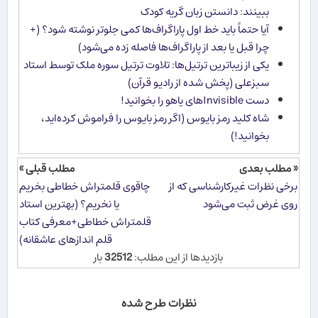
ببینند: دانستن زبان گریه کودک
آیا حتماً باید خط اول پاراگراف‌ها کمی جلوتر نوشته شود؟ (+
چرا قبل یا بعد از پاراگراف‌ها فاصله زده می‌شود)
یکی از زیباترین ترتیل‌ها: تلاوت ترتیل سوره ملک توسط استاد
سبزعلی (پخش شده از رادیو قرآن)
دست Invisibleهای یاهو را بخوانید!
شاه كلید رمز بایوس (اگر رمز بایوس را فراموش كرده‌اید،
بخوانید!)
« مطلب بعدی
مطلب قبلی »
برخی نظرات غیرکارشناسی که از
چاقوی قلمتراش خطاطی بخریم
روی غرض ثبت می‌شود
یا نخریم؟ (بهترین استاد
قلمتراش خطاطی+معرفی کتاب
قلم اندازهای عاشقانه)
بازدیدها از این مطلب:
32512
بار
نظرات طرح شده