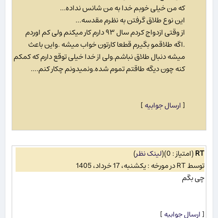
که من خیلی خوبم خدا به من شانس نداده...
این نوع طلاق گرفتن به نظرم مقدسه...
از وقتی ازدواج کردم سال ۹۳ دارم کار میکنم ولی کم اوردم
.اگه طلاقمو بگیرم قطعا کارتون خواب میشه .واین باعث
میشه دنبال طلاق نباشم.ولی از خدا خیلی توقع دارم که کمکم
کنه چون دیگه طاقتم تموم شده.ونمیدونم چکار کنم....
[
ارسال جوابیه
]
RT
(امتیاز : 0)
(
لینک نظر
)
توسط RT در مورخه : یکشنبه، 17 خرداد، 1405
چی بگم
[
ارسال جوابیه
]