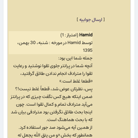
[
ارسال جوابیه
]
Hamid
(امتیاز : 1)
توسط Hamid در مورخه : شنبه، 30 بهمن،
1395
جمله شما این بود:
آنچه شما در پرانتر جلوی تقوا نوشتید و رعایت
تقوا را مترادف انجام ندادن طلاق گرفتید،
«قطعا غلط است.»
پس، نظرتان عوض شد، قطعاً غلط نیست!؟
ضمن اینکه هیچ کس نگفت چیزی که در پرانتز
می‌آید مترادف تمام و کمال تقوا است. چون
اینجا بحث طلاق نگرفتن بود مترادفی بیان شد
که با بحث هماهنگ است.
از همین آیه می‌شود صد جور استفاده کرد.
همانطور که بخش «و من یتق الله یجعل له