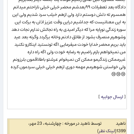
دادگاه بعد تعطیلات ۹۹بعدشم محضر خیلی خیلی ناراحتم میدانم
همسرم ته دلش دوستم دارد ولی ازهم خیلب سرد شدیم ولی این
به این معنانیست که جداشیم دراین وقت عزیز اذان به برکت این
سوره زندگی نوپایه مرا که دیگر امیدی به راه نجاتش ندارم نجات دهد
وشوهرم منصرف بشود از طلاق دادنم وخانه برگردد وگرنه بعد عید
باید بریم محضر خدایا خودت میفرمایی اگه تونستید اینکارو نکنید
من نمیخواهم بازم راضیم به رضایه خودت ولی اگه راه داره
غیرممکن زندگیمو ممکن کن نمیخوام عرشتو باطلاقمون بلرزونم
ولی خواستن شوهرمم مهمه دوری ازهم خیلی خیلی سردمون کرده
😢😢😢
[
ارسال جوابیه
]
ناهید
توسط ناهید در مورخه : چهارشنبه، 23 مهر،
1399
(
لینک نظر
)