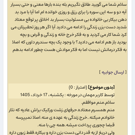
سلام شما می گویید طلاق نگیریم بله بنده بارها معنی و حتی بسیار
آیه دو و سه این سوره را برای رزق و روزی خوانده ام اما آیا با مرد بد
دهن بیکار بی خانواده بی مسئولیت بسیار بد اخلاق پر توقع معتاد
شدید دست بزن زندگی را ادامه می دادید آیا اگر هر روز تحقیرتان می
کرد شما کار می کردید و به فکر خرج خانه و زندگی و قرض و بچه
بودید باز هم ادامه می دادید؟ با وجود یک بچه سندرم داون که اصلا
به فکر درمانش نیست اما به فکر موادش هست چطور ادامه بدهم
[
ارسال جوابیه
]
[بدون موضوع]
(امتیاز : 0)
توسط کاربر مهمان در مورخه : یکشنبه، 17 خرداد، 1405
سلام.منم موافقم.
منم همسرم معتاده.حرفهای زشت ورکیک براش عادیه که نثار
خانوادم میکنه..خرج زندگی به عهده ی منه.اصلا نمیپرسه
قبضا چجوری پرداخت میشه.همه چی با منه.
ولی دریغ از یه قدر دانی.دست بزن داره و بیکاره.فقط زبون داره