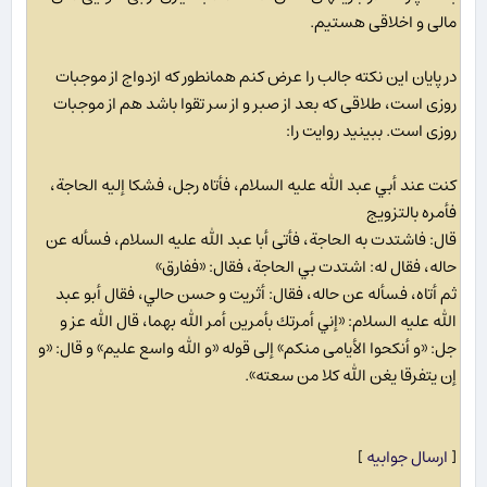
مالی و اخلاقی هستیم.
در پایان این نکته جالب را عرض کنم همانطور که ازدواج از موجبات
روزی است، طلاقی که بعد از صبر و از سر تقوا باشد هم از موجبات
روزی است. ببینید روایت را:
كنت عند أبي عبد الله عليه السلام، فأتاه رجل، فشكا إليه الحاجة،
فأمره بالتزويج
قال: فاشتدت به الحاجة، فأتى أبا عبد الله عليه السلام، فسأله عن
حاله، فقال له: اشتدت بي الحاجة، فقال: «ففارق»
ثم أتاه، فسأله عن حاله، فقال: أثريت و حسن حالي، فقال أبو عبد
الله عليه السلام: «إني أمرتك بأمرين أمر الله بهما، قال الله عز و
جل: «و أنكحوا الأيامى منكم» إلى قوله «و الله واسع عليم» و قال: «و
إن يتفرقا يغن الله كلا من سعته».
[
ارسال جوابیه
]