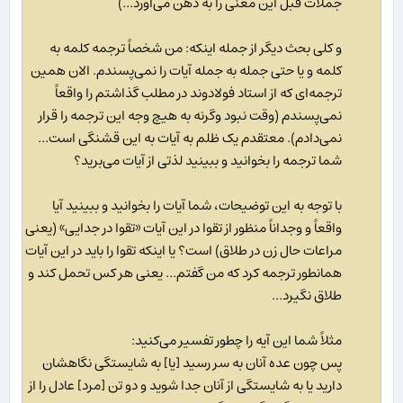
جملات قبل این معنی را به ذهن می‌آورد...)
و کلی بحث دیگر از جمله اینکه: من شخصاً ترجمه کلمه به
کلمه و یا حتی جمله به جمله آیات را نمی‌پسندم. الان همین
ترجمه‌ای که از استاد فولادوند در مطلب گذاشتم را واقعاً
نمی‌پسندم (وقت نبود وگرنه به هیچ وجه این ترجمه را قرار
نمی‌دادم). معتقدم یک ظلم به آیات به این قشنگی است...
شما ترجمه را بخوانید و ببینید لذتی از آیات می‌برید؟
با توجه به این توضیحات، شما آیات را بخوانید و ببینید آیا
واقعاً‌ و وجداناً منظور از تقوا در این آیات «تقوا در جدایی» (یعنی
مراعات حال زن در طلاق) است؟ یا اینکه تقوا را باید در این آیات
همانطور ترجمه کرد که من گفتم... یعنی هر کس تحمل کند و
طلاق نگیرد...
مثلاً شما این آیه را چطور تفسیر می‌کنید:
پس چون عده آنان به سر رسيد [يا] به شايستگى نگاهشان
داريد يا به شايستگى از آنان جدا شويد و دو تن [مرد] عادل را از