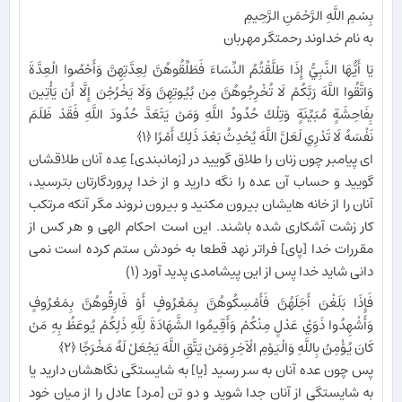
بِسْمِ اللَّهِ الرَّحْمَنِ الرَّحِيمِ
به نام خداوند رحمتگر مهربان
يَا أَيُّهَا النَّبِيُّ إِذَا طَلَّقْتُمُ النِّسَاءَ فَطَلِّقُوهُنَّ لِعِدَّتِهِنَّ وَأَحْصُوا الْعِدَّةَ
وَاتَّقُوا اللَّهَ رَبَّكُمْ لَا تُخْرِجُوهُنَّ مِنْ بُيُوتِهِنَّ وَلَا يَخْرُجْنَ إِلَّا أَنْ يَأْتِينَ
بِفَاحِشَةٍ مُبَيِّنَةٍ وَتِلْكَ حُدُودُ اللَّهِ وَمَنْ يَتَعَدَّ حُدُودَ اللَّهِ فَقَدْ ظَلَمَ
نَفْسَهُ لَا تَدْرِي لَعَلَّ اللَّهَ يُحْدِثُ بَعْدَ ذَلِكَ أَمْرًا ﴿۱﴾
اى پيامبر چون زنان را طلاق گوييد در [زمان‏بندى] عِده آنان طلاقشان
گوييد و حساب آن عده را نگه داريد و از خدا پروردگارتان بترسيد،
آنان را از خانه ‏هايشان بيرون مكنيد و بيرون نروند مگر آنكه مرتكب
كار زشت آشكارى شده باشند. اين است احكام الهى و هر كس از
مقررات خدا [پاى] فراتر نهد قطعا به خودش ستم كرده است نمى‏
دانى شايد خدا پس از اين پيشامدى پديد آورد (۱)
فَإِذَا بَلَغْنَ أَجَلَهُنَّ فَأَمْسِكُوهُنَّ بِمَعْرُوفٍ أَوْ فَارِقُوهُنَّ بِمَعْرُوفٍ
وَأَشْهِدُوا ذَوَيْ عَدْلٍ مِنْكُمْ وَأَقِيمُوا الشَّهَادَةَ لِلَّهِ ذَلِكُمْ يُوعَظُ بِهِ مَنْ
كَانَ يُؤْمِنُ بِاللَّهِ وَالْيَوْمِ الْآخِرِ وَمَنْ يَتَّقِ اللَّهَ يَجْعَلْ لَهُ مَخْرَجًا ﴿۲﴾
پس چون عده آنان به سر رسيد [يا] به شايستگى نگاهشان داريد يا
به شايستگى از آنان جدا شويد و دو تن [مرد] عادل را از ميان خود