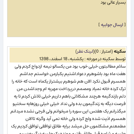
بسیار عالی بود
[
ارسال جوابیه
]
سکینه
(امتیاز : 0)
(
لینک نظر
)
توسط سکینه در مورخه : یکشنبه، 18 اسفند، 1398
سلام مطالبتون خیلی خوب بود من یکسالو نیمه ازدواج کردم ولی
هفت ماه بود باشوهرم دعواداشتیم یکبارمن خواستم جداشم
همسرم قبول نکرد الان هم شوهرم بیشتراز یکماه است که خانه را
ترک کرده خانه نمیاد ومصمم درپرداخت مهریه ام وجداشدن من
دلم بازندگیمه هرچند مشکلاتی باهم داریم خیلی تلاش کردم تا یه
فرصت دیگه به زندگیمون بده ولی نداد خیلی خیلی روزهایه سختیو
میگذرانم یک هفتس این سوره را میخوانم ولی فرجی نشده میدانم
همسرم اذیت شده ولج کرده ولی خانه نمی آید وگرنه تاالان
مطمعنم مشکلمون حل میشد برایه طلاق توافقی توافق کردیم یک
جلسه مشاوره قبل طلاق رفتیم مونده یک جلسه دیگر بعدبریم