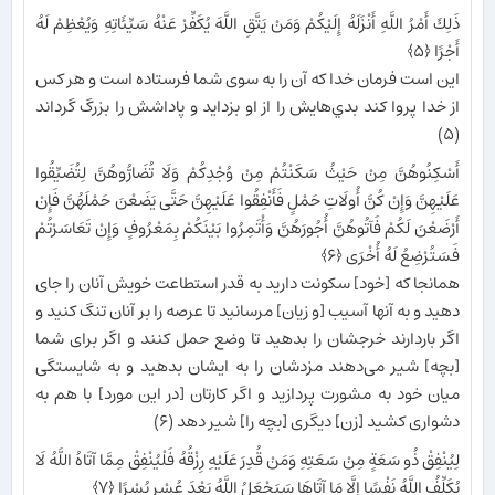
ذَلِكَ أَمْرُ اللَّهِ أَنْزَلَهُ إِلَيْكُمْ وَمَنْ يَتَّقِ اللَّهَ يُكَفِّرْ عَنْهُ سَيِّئَاتِهِ وَيُعْظِمْ لَهُ
أَجْرًا ﴿۵﴾
اين است فرمان خدا كه آن را به سوى شما فرستاده است و هر كس
از خدا پروا كند بدي‌هايش را از او بزدايد و پاداشش را بزرگ گرداند
(۵)
أَسْكِنُوهُنَّ مِنْ حَيْثُ سَكَنْتُمْ مِنْ وُجْدِكُمْ وَلَا تُضَارُّوهُنَّ لِتُضَيِّقُوا
عَلَيْهِنَّ وَإِنْ كُنَّ أُولَاتِ حَمْلٍ فَأَنْفِقُوا عَلَيْهِنَّ حَتَّى يَضَعْنَ حَمْلَهُنَّ فَإِنْ
أَرْضَعْنَ لَكُمْ فَآتُوهُنَّ أُجُورَهُنَّ وَأْتَمِرُوا بَيْنَكُمْ بِمَعْرُوفٍ وَإِنْ تَعَاسَرْتُمْ
فَسَتُرْضِعُ لَهُ أُخْرَى ﴿۶﴾
همانجا كه [خود] سكونت داريد به قدر استطاعت‏ خويش آنان را جاى
دهيد و به آنها آسيب [و زيان] مرسانيد تا عرصه را بر آنان تنگ كنيد و
اگر باردارند خرجشان را بدهيد تا وضع حمل كنند و اگر براى شما
[بچه] شير مى‏‌دهند مزدشان را به ايشان بدهيد و به شايستگى
ميان خود به مشورت پردازيد و اگر كارتان [در اين مورد] با هم به
دشوارى كشيد [زن] ديگرى [بچه را] شير دهد (۶)
لِيُنْفِقْ ذُو سَعَةٍ مِنْ سَعَتِهِ وَمَنْ قُدِرَ عَلَيْهِ رِزْقُهُ فَلْيُنْفِقْ مِمَّا آتَاهُ اللَّهُ لَا
يُكَلِّفُ اللَّهُ نَفْسًا إِلَّا مَا آتَاهَا سَيَجْعَلُ اللَّهُ بَعْدَ عُسْرٍ يُسْرًا ﴿۷﴾