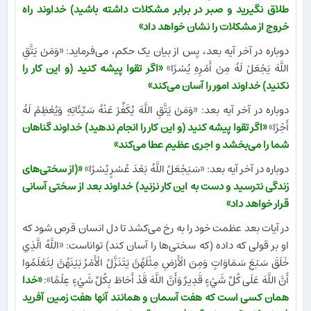
طلاق نگیرید و صبر در برابر مشکلات داشته باشید) خداوند راه
خروج از مشکلات را نشان خواهد داد»
دوباره در آخر آیه بعد، پس از بیان یک حکم، می‌فرماید: «وَمَنْ يَتَّقِ
اللَّهَ يَجْعَلْ لَهُ مِنْ أَمْرِهِ يُسْرًا»
«اگر تقوا پیشه کنید (و این کار را
نکنید) خداوند امور را آسان می‌کند»
دوباره در آخر آیه بعد: «وَمَنْ يَتَّقِ اللَّهَ يُكَفِّرْ عَنْهُ سَيِّئَاتِهِ وَيُعْظِمْ لَهُ
أَجْرًا»
«اگر تقوا پیشه کنید (و این کار را انجام ندهید) خداوند گناهان
شما را می‌بخشد و اجری عظیم عطا می‌کند»
دوباره در آخر آیه بعد: «سَيَجْعَلُ اللَّهُ بَعْدَ عُسْرٍ يُسْرًا»
«(از سختی‌های
زندگی نترسید و دست به این کار نزنید) خداوند بعد از سختی آسانی
قرار خواهد داد»
در آیات بعد عظمت خود را به رخ می‌کشد تا دل انسان قرص شود که
او بر قولی که داده (که سختی‌ها را آسان کند) تواناست: «اللَّهُ الَّذِي
خَلَقَ سَبْعَ سَمَاوَاتٍ وَمِنَ الْأَرْضِ مِثْلَهُنَّ يَتَنَزَّلُ الْأَمْرُ بَيْنَهُنَّ لِتَعْلَمُوا
أَنَّ اللَّهَ عَلَى كُلِّ شَيْءٍ قَدِيرٌ وَأَنَّ اللَّهَ قَدْ أَحَاطَ بِكُلِّ شَيْءٍ عِلْمًا»:
«خدا
همان كسى است كه هفت آسمان و همانند آنها هفت زمين آفريد