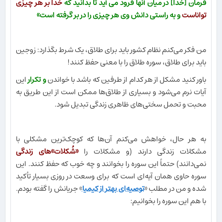
فرمان [خدا] در ميان آنها فرود مى ‏آيد تا بدانيد كه
خدا بر هر چيزى
تواناست
و به راستى دانش وى هر چيزى را در بر گرفته است»
من فکر می‌کنم نظام کشور باید برای طلاق، یک شرط بگذارد: زوجین
باید برای طلاق، سوره طلاق را با معنی حفظ کنند!
باور کنید مشکل از هر کدام از طرفین که باشد با خواندن
و تکرار
این
آیات نرم می‌شود و بسیاری از طلاق‌ها ممکن است از این طریق به
محبت و تحمل سختی‌های ظاهری زندگی تبدیل شود.
به هر حال، خواهش می‌کنم آن‌ها که کوچک‌ترین مشکلی با
مشکلات زندگی دارند (و مشکلات را
«شُکلات»های زندگی
نمی‌دانند) حتماً این سوره را بخوانند و چه خوب که حفظ کنند. این
سوره حاوی همان آیه‌ای است که برای وسعت در روزی بسیار تأکید
شده و من در مطلب «
توصیه‌ای بهتر از کیمیا
» جریانش را گفته بودم.
با هم این سوره را بخوانیم: