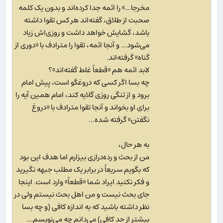
مخرجا...» را ائمه جدا کرده‌اند و بدون یک کلمه
صحبت از طلاق، گفته‌اند هر کس تقوا داشته
باشد، گشایش خواهد داشت و روزی‌اش زیاد
می‌شود... و آنجا ائمه، تقوا را مترادف با «دوری از
گناه» گرفته‌اند.
لابد ائمه هم «قطعاً غلط گفته‌اند»؟
چه بسا اگر کسی که دروغگو است، پیش امام
برود و از تنگی روزی گلایه کند، امام همین آیه را
برای او بخواند و آنجا تقوا مترادف با «دروغ
نگفتن» گرفته شده...
به هر حال،
من از بحث و رده‌درازی بیزارم اما هدف این بود
که بگویم سریعاً در برابر یک مطلب جبهه نگیرید
و فکر نکنید ایراد شما «قطعاً» وارد است. اینجا
جای بحث نیست و من اهل بحث نیستم ولی در
نظر داشته باشید که به اندازه کافی (و چه بسا
بیشتر از حد کافی) می‌دانم چه می‌نویسم...