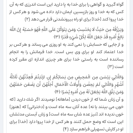
گواه گيريد و گواهى را براى خدا به پا داريد اين است اندرزى كه به آن
كس كه به خدا و روز بازپسين ايمان دارد داده مى ‏شود و هر كس از
خدا پروا كند [خدا] براى او راه بيرون‏شدنى قرار مى‏ دهد (۲)
وَيَرْزُقْهُ مِنْ حَيْثُ لَا يَحْتَسِبُ وَمَنْ يَتَوَكَّلْ عَلَى اللَّهِ فَهُوَ حَسْبُهُ إِنَّ اللَّهَ
بَالِغُ أَمْرِهِ قَدْ جَعَلَ اللَّهُ لِكُلِّ شَيْءٍ قَدْرًا ﴿۳﴾
و از جايى كه حسابش را نمى ‏كند به او روزى مى ‏رساند و هر كس بر
خدا اعتماد كند او براى وى بس است‏. خدا فرمانش را به انجام‏
رساننده است به راستى خدا براى هر چيزى اندازه‏ اى مقرر كرده
است (۳)
وَاللَّائِي يَئِسْنَ مِنَ الْمَحِيضِ مِنْ نِسَائِكُمْ إِنِ ارْتَبْتُمْ فَعِدَّتُهُنَّ ثَلَاثَةُ
أَشْهُرٍ وَاللَّائِي لَمْ يَحِضْنَ وَأُولَاتُ الْأَحْمَالِ أَجَلُهُنَّ أَنْ يَضَعْنَ حَمْلَهُنَّ
وَمَنْ يَتَّقِ اللَّهَ يَجْعَلْ لَهُ مِنْ أَمْرِهِ يُسْرًا ﴿۴﴾
و آن زنان شما كه از خون ‏ديدن [ماهانه] نوميدند اگر شك داريد [كه
خون مى ‏بينند يا نه] عده آنان سه ماه است و [دخترانى] كه [هنوز]
خون نديده‏ اند [نيز عده‏ شان سه ماه است] و زنان آبستن مدتشان
اين است كه وضع حمل كنند و هر كس از خدا پروا دارد [خدا] براى
او در كارش تسهيلى فراهم سازد (۴)