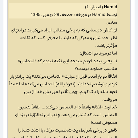
Hamid
(امتیاز : 1)
توسط Hamid در مورخه : جمعه، 29 بهمن، 1395
سلام.
ای کاش دوستانی که به برخی مطالب ایراد می‌گیرند در انتهای
نظر، خودشان و مدرکی که دارند را معرفی کنند که نکات،
مؤثرتر باشد.
اما در مورد دو اشکال:
۱- یعنی بنده خودم متوجه این نکته نبودم که «التماس»
مناسب خداوند نیست؟
اتفاقاً دو بار آمدم قبل از عبارت «التماس می‌کند» یک پرانتز باز
کردم و نوشتم «خداوند (نعوذ بالله) التماس می‌کند» اما عمداً
نعوذ بالله را پاک کردم. چون تأثیر لحن بیان خدا از بین
می‌رفت.
خداوند «انگار» واقعاً دارد التماس می‌کند... اتفاقاً همین
التماس است که نشان می‌دهد چقدر این «طلاق» در نزد او
مبغوض است!
گاهی در برخی شرایط، یک شخصیت بزرگ، با اشک شما را
التماس می‌کند که کاری را انجام ندهید. این کار، از شخصیت