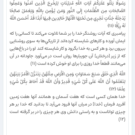
رَسُولًا يَتْلُو عَلَيْكُمْ آيَاتِ اللَّهِ مُبَيِّنَاتٍ لِيُخْرِجَ الَّذِينَ آمَنُوا وَعَمِلُوا
الصَّالِحَاتِ مِنَ الظُّلُمَاتِ إِلَى النُّورِ وَمَنْ يُؤْمِنْ بِاللَّهِ وَيَعْمَلْ صَالِحًا
يُدْخِلْهُ جَنَّاتٍ تَجْرِي مِنْ تَحْتِهَا الْأَنْهَارُ خَالِدِينَ فِيهَا أَبَدًا قَدْ أَحْسَنَ اللَّهُ
لَهُ رِزْقًا ﴿۱۱﴾
پيامبرى كه آيات روشنگر خدا را بر شما تلاوت مى‌‏كند تا كسانى را كه
ايمان آورده و كارهاى شايسته كرده‌اند از تاريكي‌ها به سوى روشنايى
بيرون برد و هر كس به خدا بگرود و كار شايسته كند او را در باغ‌هايى
كه از زير [درختان] آن جويبارها روان است در مى‌آورد جاودانه در آن
مى‏‌مانند قطعاً خدا روزى را براى او خوش كرده است (۱۱)
اللَّهُ الَّذِي خَلَقَ سَبْعَ سَمَاوَاتٍ وَمِنَ الْأَرْضِ مِثْلَهُنَّ يَتَنَزَّلُ الْأَمْرُ بَيْنَهُنَّ
لِتَعْلَمُوا أَنَّ اللَّهَ عَلَى كُلِّ شَيْءٍ قَدِيرٌ وَأَنَّ اللَّهَ قَدْ أَحَاطَ بِكُلِّ شَيْءٍ
عِلْمًا ﴿۱۲﴾
خدا همان كسى است كه هفت آسمان و همانند آنها هفت زمين
آفريد فرمان [خدا] در ميان آنها فرود مى‌آيد تا بدانيد كه خدا بر هر
چيزى تواناست و به راستى دانش وى هر چيزى را در بر گرفته است
(۱۲)