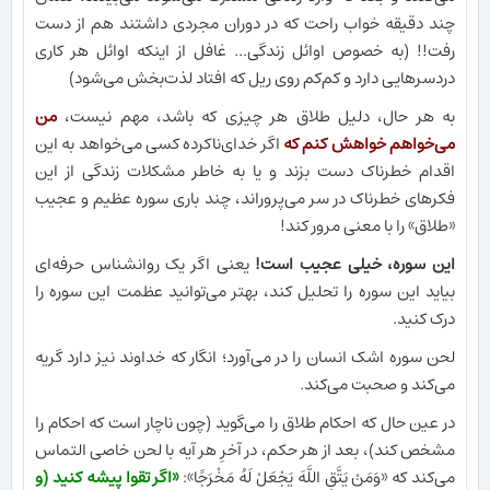
چند دقیقه خواب راحت که در دوران مجردی داشتند هم از دست
رفت!! (به خصوص اوائل زندگی... غافل از اینکه اوائل هر کاری
دردسرهایی دارد و کم‌کم روی ریل که افتاد لذت‌بخش می‌شود)
به هر حال، دلیل طلاق هر چیزی که باشد، مهم نیست،
من
می‌خواهم خواهش کنم که
اگر خدای‌ناکرده کسی می‌خواهد به این
اقدام خطرناک دست بزند و یا به خاطر مشکلات زندگی از این
فکرهای خطرناک در سر می‌پروراند، چند باری سوره عظیم و عجیب
«طلاق» را با معنی مرور کند!
این سوره، خیلی عجیب است!
یعنی اگر یک روانشناس حرفه‌ای
بیاید این سوره را تحلیل کند، بهتر می‌توانید عظمت این سوره را
درک کنید.
لحن سوره اشک انسان را در می‌آورد؛ انگار که خداوند نیز دارد گریه
می‌کند و صحبت می‌کند.
در عین حال که احکام طلاق را می‌گوید (چون ناچار است که احکام را
مشخص کند)، بعد از هر حکم، در آخرِ هر آیه با لحن خاصی التماس
می‌کند که «وَمَنْ يَتَّقِ اللَّهَ يَجْعَلْ لَهُ مَخْرَجًا»:
«اگر تقوا پیشه کنید (و