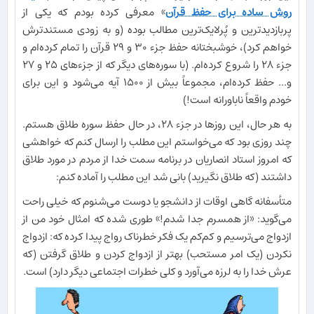
روش ساده برای حفظ قرآن
» معرفی کرده بودم که یکی از
پربازدیدترین و پُرلایک‌ترین مطالب بوده (و به زودی مستندترش
خواهم کرد)، خوشبختانه حفظ جزء ۳۰ و ۲۹ قرآن را تمام کرده‌ام و
جزء ۲۸ را شروع کرده‌ام. (با سوره‌های دیگر که از جزءهای ۲۵ و ۲۷
و... حفظ کرده‌ام، مجموعاً بیش از ۱۵۰۰ آیه می‌شود و این برای
خودم واقعاً ناباورانه است!)
به هر حال، این روزها در جزء ۲۸، در حال حفظ سوره طلاق هستم.
چند روزی بود که می‌خواستم این مطلب را ارسال کنم که خواهشی
که امروز استاد انصاریان در برنامه سمت خدا از مردم در مورد طلاق
داشتند (که طلاق نگیرید) بانی شد این مطلب را آماده کنم:
متأسفانه گاهی اوقات از دانشجو یا دوست می‌شنوم که خیلی راحت
می‌گوید: «از همسرم جدا شدم!» طوری شده که امثال خود من از
ازدواج می‌ترسیم و کم‌کم یک فکر خطرناک رواج پیدا کرده که: ازدواج
نکردن (یک امر مستحب) بهتر از ازدواج کردن و طلاق گرفتن (که
عرش خدا را به لرزه می‌آورد و کلی خطرات اجتماعی دیگر دارد) است.