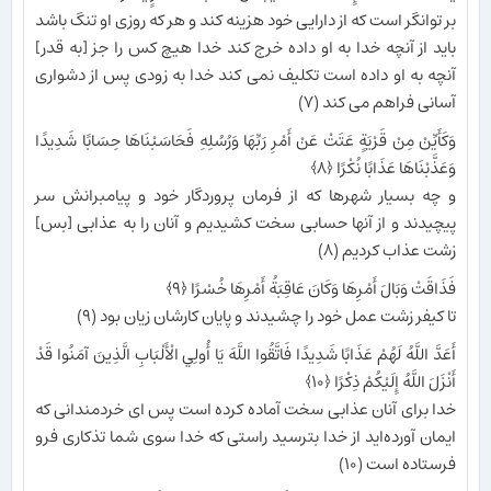
بر توانگر است كه از دارايى خود هزينه كند و هر كه روزى او تنگ باشد
بايد از آنچه خدا به او داده خرج كند خدا هيچ كس را جز [به قدر]
آنچه به او داده است تكليف نمى ‏كند خدا به زودى پس از دشوارى
آسانى فراهم مى ‏كند (۷)
وَكَأَيِّنْ مِنْ قَرْيَةٍ عَتَتْ عَنْ أَمْرِ رَبِّهَا وَرُسُلِهِ فَحَاسَبْنَاهَا حِسَابًا شَدِيدًا
وَعَذَّبْنَاهَا عَذَابًا نُكْرًا ﴿۸﴾
و چه بسيار شهرها كه از فرمان پروردگار خود و پيامبرانش سر
پيچيدند و از آنها حسابى سخت كشيديم و آنان را به عذابى [بس]
زشت عذاب كرديم (۸)
فَذَاقَتْ وَبَالَ أَمْرِهَا وَكَانَ عَاقِبَةُ أَمْرِهَا خُسْرًا ﴿۹﴾
تا كيفر زشت عمل خود را چشيدند و پايان كارشان زيان بود (۹)
أَعَدَّ اللَّهُ لَهُمْ عَذَابًا شَدِيدًا فَاتَّقُوا اللَّهَ يَا أُولِي الْأَلْبَابِ الَّذِينَ آمَنُوا قَدْ
أَنْزَلَ اللَّهُ إِلَيْكُمْ ذِكْرًا ﴿۱۰﴾
خدا براى آنان عذابى سخت آماده كرده است پس اى خردمندانى كه
ايمان آورده‏‌ايد از خدا بترسيد راستى كه خدا سوى شما تذكارى فرو
فرستاده است (۱۰)