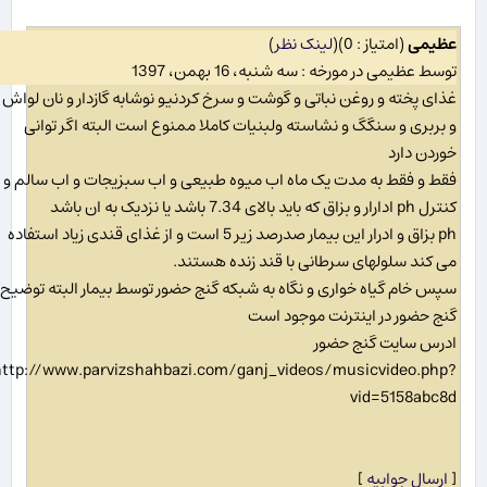
عظیمی
(امتیاز : 0)
(
لینک نظر
)
توسط عظیمی در مورخه : سه شنبه، 16 بهمن، 1397
غذای پخته و روغن نباتی و گوشت و سرخ کردنیو نوشابه گازدار و نان لواش
و بربری و سنگگ و نشاسته ولبنیات کاملا ممنوع است البته اگر توانی
خوردن دارد
فقط و فقط به مدت یک ماه اب میوه طبیعی و اب سبزیجات و اب سالم و
کنترل ph ادارار و بزاق که باید بالای 7.34 باشد یا نزدیک به ان باشد
ph بزاق و ادرار این بیمار صدرصد زیر 5 است و از غذای قندی زیاد استفاده
می کند سلولهای سرطانی با قند زنده هستند.
سپس خام گیاه خواری و نگاه به شبکه گنج حضور توسط بیمار البته توضیح
گنج حضور در اینترنت موجود است
ادرس سایت گنج حضور
http://www.parvizshahbazi.com/ganj_videos/musicvideo.php?
vid=5158abc8d
[
ارسال جوابیه
]