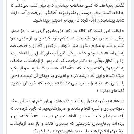
گفتم اینجا هم که کمی مخاطب بیشتری دارد بیان کنم، می‌دانم که
به لطف تستا برخی دوستان دکتر نیز به آفتابگردان رفت و آمد دارند،
شاید پیشنهادی ارائه گردد که روزنه‌ی امیدی پیدا شود.
حقیقت این است که خاله ما (که حق مادری گردن ما دارد) مدتی
پیش احساس درد شدیدی در شکم خود کرد، پس از مدتی، درد
تشدید شد و علایم دیگری مثل ناتوانی در کنترل تعادل و ضعف هم
به آن اضافه شد و دو هفته پیش تقریباً به طور کامل از پا افتاد. بعد
از این اتفاق، وقتی به دکتر مراجعه کردند، پس از آزمایشات مختلف
به شوهرش گفته بودند که متأسفانه همسر شما به سرطان کبد
مبتلا شده و این غده رشد کرده و امیدی به درمان آن نیست. (حتی
با لحنی که همه را ناامید می‌کند گفته بودند که خرجش نکنید،
فایده‌ای ندارد!!)
دو هفته پیش به تهران رفتند و دکترهای تهران هم آزمایشاتی مثل
نمونه‌برداری و غیره انجام دادند و امروز شنیدیم که تأیید کرده‌اند که
بله، سرطان کبد است و نقطه امیدی نیست. فعلاً خاله‌مان را
برده‌اند بیمارستان شریعتی که بستری کنند و باز هم آزمایشات
بیشتری انجام دهند تا ببینند راهی وجود دارد یا خیر؟