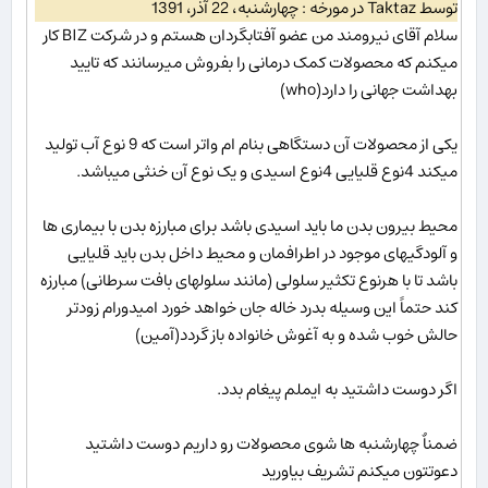
توسط Taktaz در مورخه : چهارشنبه، 22 آذر، 1391
سلام آقای نیرومند من عضو آفتابگردان هستم و در شرکت BIZ کار
میکنم که محصولات کمک درمانی را بفروش میرسانند که تایید
بهداشت جهانی را دارد(who)
یکی از محصولات آن دستگاهی بنام ام واتر است که 9 نوع آب تولید
میکند 4نوع قلیایی 4نوع اسیدی و یک نوع آن خنثی میباشد.
محیط بیرون بدن ما باید اسیدی باشد برای مبارزه بدن با بیماری ها
و آلودگیهای موجود در اطرافمان و محیط داخل بدن باید قلیایی
باشد تا با هرنوع تکثیر سلولی (مانند سلولهای بافت سرطانی) مبارزه
کند حتماً این وسیله بدرد خاله جان خواهد خورد امیدورام زودتر
حالش خوب شده و به آغوش خانواده باز گردد(آمین)
اگر دوست داشتید به ایملم پیغام بدد.
ضمناٌ چهارشنبه ها شوی محصولات رو داریم دوست داشتید
دعوتتون میکنم تشریف بیاورید