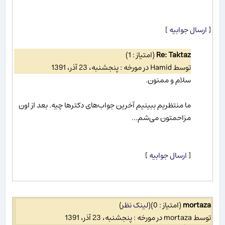
[
ارسال جوابیه
]
Re: Taktaz
(امتیاز : 1)
توسط Hamid در مورخه : پنجشنبه، 23 آذر، 1391
سلام و ممنون.
ما منتظریم ببینیم آخرین جواب‌های دکترها چیه. بعد از اون
مزاحمتون می‌شم...
[
ارسال جوابیه
]
mortaza
(امتیاز : 0)
(
لینک نظر
)
توسط mortaza در مورخه : پنجشنبه، 23 آذر، 1391