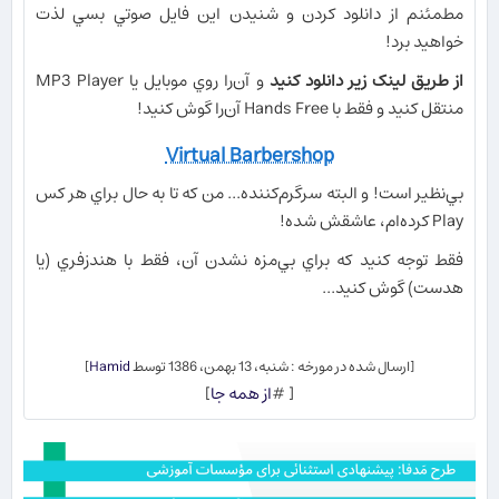
مطمئنم از دانلود كردن و شنيدن اين فايل صوتي بسي لذت
خواهيد برد!
از طریق لینک زیر دانلود کنید
و آن‌را روي موبايل يا
MP3 Player
منتقل كنيد و فقط با
Hands Free
آن‌را گوش كنيد!
Virtual Barbershop
بي‌نظير است! و البته سرگرم‌كننده... من كه تا به حال براي هر كس
Play
كرده‌ام، عاشقش شده!
فقط توجه كنيد كه براي بي‌مزه نشدن آن، فقط با هندز‌فري (يا
هدست) گوش كنيد...
[ارسال شده در مورخه : شنبه، 13 بهمن، 1386 توسط
Hamid
]
[ #
از همه جا
]