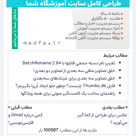
مطالب مرتبط
تغییر نام دسته جمعی فایلها با BatchRename 2.64
خلق تصاویر ملقی سه بعدی از تصاویر دو بعدی!
خلق تصاویر سه بعدی برای عینك‌های سه‌بعدی
فایل Thumbs.db چیست؟ چطور جلو ایجاد آن‌را بگیریم؟
راهنمای ساخت یک کامنت‌گیر صوتی برای همه وبلاگها
« مطلب بعدی
مطلب قبلی »
عكس برای طراحی از كجا گیر
كمی درباره Gmail و
می‌آورید؟
فارسی‌نویسی!
بازدیدها از این مطلب:
100587
بار