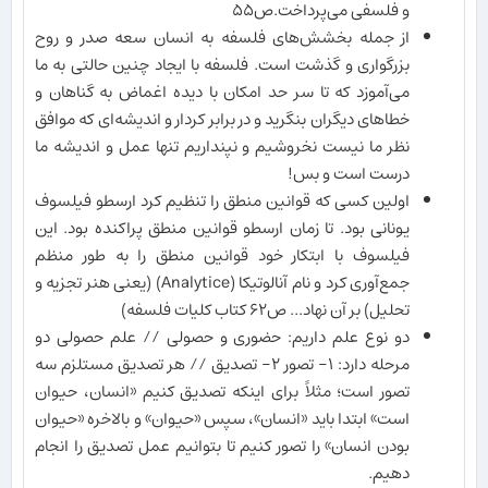
و فلسفی می‌پرداخت.ص۵۵
از جمله بخشش‌های فلسفه به انسان سعه صدر و روح
بزرگواری و گذشت است. فلسفه با ایجاد چنین حالتی به ما
می‌آموزد که تا سر حد امکان با دیده اغماض به گناهان و
خطاهای دیگران بنگرید و در برابر کردار و اندیشه‌ای که موافق
نظر ما نیست نخروشیم و نپنداریم تنها عمل و اندیشه ما
درست است و بس!
اولین کسی که قوانین منطق را تنظیم کرد ارسطو فیلسوف
یونانی بود. تا زمان ارسطو قوانین منطق پراکنده بود. این
فیلسوف با ابتکار خود قوانین منطق را به طور منظم
جمع‌آوری کرد و نام آنالوتیکا (Analytice) (یعنی هنر تجزیه و
تحلیل) بر آن نهاد... ص۶٢ کتاب کلیات فلسفه)
دو نوع علم داریم: حضوری و حصولی // علم حصولی دو
مرحله دارد: ١- تصور ٢- تصدیق // هر تصدیق مستلزم سه
تصور است؛ مثلاً برای اینکه تصدیق کنیم «انسان، حیوان
است» ابتدا باید «انسان»، سپس «حیوان» و بالاخره «حیوان
بودن انسان» را تصور کنیم تا بتوانیم عمل تصدیق را انجام
دهیم.