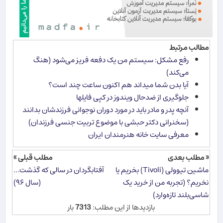
مطالب مرتبط
رفع مشکل: سیستم من یک دفعه فریز می‌شود (هنگ
می‌کند)
آیا بدن شما می​داند هم اکنون ساعت چند است؟
جلوگیری از ضدحال ویندوز در کپی فایلها
آنچه پدر و مادر باید در مورد دوران نوجوانی فرزندشان بدانند
(سخنرانی دکتر حبشی با موضوع تربیت جنسی فرزندان)
معرفی سایت خانه هنرمندان ایران
« مطلب بعدی
مطلب قبلی »
ماشین تیوولی (Tivoli) بخریم یا
آفتابگردان در سالی که گذشت...
نخریم؟ (تجربه من از خرید یک
(سال ۹۶)
شاسی‌بلند تازه‌وارد)
بازدیدها از این مطلب:
7313
بار