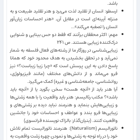
باشد.
ارسطو: انسان از تقلید لذت می‌برد و هنر تقلید طبیعت و به
منزله آیینه‌ای است در مقابل آن. «هنر احساسات زیان‌آور
انسان را تصفیه می‌کند»...
مهم: اکثر محققان برآنند که فقط دو حس بینایی و شنوایی
درک‌کننده زیبایی هستند. ص ٢۴١
زیبایی‌شناسی در روزگار ما از رشته‌های فعال فلسفه به شمار
نمی‌آید و در تحقق بخشیدن به هدف محدود خود که همانا
پاسخ دادن به این پرسش است که «چرا زیبا زیباست؟» نیز
فرو می‌ماند و از دانش‌های مختلف (مانند فیزیولوژی،
روانشناسی، جامعه‌شناسی و غیره) کمک می‌گیرد.
آیا هنر باید از «آنچه هست» سخن بگوید یا از «آنچه باید
باشد»؟ مکتب رئالیسم: هنر باید واقعیت را با همه زشتی‌ها
و زیبایی‌هایش بنماید و هنرمند نباید دیده بر زشتی‌های و
زیبایی‌ها فرو بندد و عواطف و احساسات خود را جانشین
واقعیت کنند. (بنیان‌گذار: بالزاک نویسنده فرانسوی)
ناتورالیسم (Naturalism): هنرمند ناتورالیست تمام تلاش
خود را در راه توجه به زشتی‌ها و نمودن چهره زشت واقعیت به