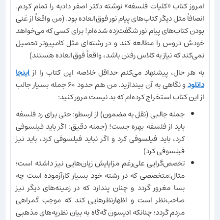
امروز کتاب «کلیات فلسفه» نوشته دکتر اصفر دادبه را تمام کردم.
انصافاً مثل دیگر کتاب‌های پیام نور فوق‌العاده بود. (من واقعاً از غنی
بودن کتاب‌های پیام نور شگفت‌زده شده‌ام! برای کسی که می‌خواهد
خودش دروس را مطالعه کند و در رشته‌ای مثل کامپیوتر تحصیل
نمی‌کند که نیاز به کلاس رفتن باشد، واقعاً فوق‌العاده هستند)
به هر حال، پیشنهاد می‌کنم حداقل خلاصه این کتاب را از
اینجا
دانلود
و نگاهی به آن بیندازید. من هم حدود ۶۰ جمله بسیار جالب
از این کتاب استخراج کرده‌ام که بد نیست مرور کنید:
جمله جالبی (نقل به مضمون) از ارسطو: حتی برای رد فلسفه
باید از فلسفه بهره جست! (جمله دقیق: اگر باید فیلسوفی
کرد، باید فیلسوفی کرد و اگر نباید فیلسوفی کرد، باید نیز
فیلسوفی کرد)
تخصص‌گرایی علی‌رغم مزایایش زیان‌هایی نیز داشته است؛
مثال:متخصصی که در رشته خود بسیار کارآزموده است چه
بسا مغرور گردد و چنان پندارد که در زمینه‌های دیگر نیز
صاحب‌نظر است و اظهارنظرهایی کند که موجب گمراهی
مردم گردد؛ چنانکه ادیسون گه‌گاه به بیان نظریه‌های مذهبی