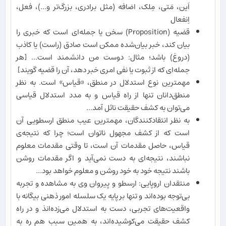
اَین، مَتی، مِلک، اضافه (مثل برادری، بزرگ‌تر و...)، فعل،
اِنفعال
قضیه (Proposition) سخن یا جمله‌ای است که خبری را
بیان کند، خبر بیان‌شده ممکن است صادق (راست) یا کاذب
(دروغ) باشد؛ مثال: دوست من دانشمند است... [هر
جمله‌ای که از ثبوت یا نفی امری خبر دهد، آن را قضیه گویند]
مهمترین نوع استدلال در منطق، «قیاس» است. به نظر
منطق‌دانان تنها از راه قیاس و به مدد استدلال قیاسی
می‌توان به کشف حقیقت نائل آمد...
به نظر انتقادکنندگان، مهمترین عیب منطق ارسطویی آن
است که از کشف مجهول ناتوان است؛ چرا که نتیجه‌ی
قیاس، حاصل مقدمات آن است، تا وقتی مقدمات معلوم
نباشند، نتیجه‌ای به دست نمی‌آید و اگر مقدمات روشن
باشند نتیجه خود به خود روشن و معلوم خواهد بود...
منتقدان اروپایی: ارسطو و پیروان وی به مشاهده و تجربه
بی‌توجه بوده‌اند و تنها بر پایه یک سلسله امور ذهنی بیگانه با
واقعیت‌های تجربی، دست به استدلال می‌زده‌انذ و در راه
کشف حقیقت می‌کوشیده‌اند، به همین سبب هم ره به