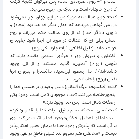
است و ٢- روح، غیرمادی است؛ پس می‌توان نتیجه گرفت
که: روح جاودانه است و با مرگ تن از بین نمی‌رود.
کانت: چون عدالت به طور کامل در این جهان اجرا نمی‌شود
دل من گواهی می‌دهد که جهان دیگر خواهد بود (معاد) و
داوری دادگر (خدا) که از روی عدالت حکم می‌راند و روح
انسان برای آن که عدالت در مورد آن اجرا شود جاویدان
خواهد ماند. (دلیل اخلاقی اثبات جاودانگی روح)
افلاطون و پیروان وی + عرفای اسلامی عقیده دارند که
نفوس (ارواح) آدمیان، قدیم هستند و از ازل وجود
داشته‌اند// اما ارسطو، ابن‌سینا، ملاصدرا و پیروان آنها
نفس (روح) را حادث می‌دانند...
کانت (فیلسوف بزرگ آلمانی) دلیل وجودی بر هستی خدا را
اینطور خلاصه می‌کند: «خدا، موجودی کامل است. وجود یکی
از صفات کمال است. پس خدا وجود دارد.»
کانت کسی است که تمام دلایل اثبات خدا را نقد و رد کرده
است؛ اما او با «دلیل اخلاقی» وجود خدا را اثبات می‌کند. وی
بر آن است که پذیرش وجود خدا با برهان عقلی امکان‌پذیر
نیست و «مخالفان هم نمی‌توانند دلیلی قاطع بر نفی وجود