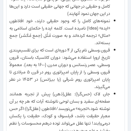
کامل و حقیقی در جهانی که جهانی حقیقی است دارد و این‌ها
در این جهان نمود آنهایند)
نمونه‌های کامل را که وجود حقیقی دارند، خود افلاطون
«ایده» (Idea) نامیده است. کلمه ایده را حکمای اسلامی به
«مثال» ترجمه کرده‌اند و به صورت مُثُل (جمع مُکَسَّر) جمع
بسته‌اند.
قرون وسطی نام یکی از ۴ دوره‌ای است که برای تقسیم‌بندی
تاریخ اروپا استفاده می‌شود: دوران کلاسیک باستان، قرون
وسطی، عصر رنسانس و دوران مدرن (١۶٠٠ به بعد). معمولاً
قرون وسطی را از پایان امپراتوری روم در قرن ۵ میلادی تا
پایان امپراتوری روم شرقی (یا بیزانس) در ۱۴۵۳ در نظر
می‌گیرند.
جان لاک (حس‌گرا): عقل(ذهن) پیش از تجربه همانند
صفحه‌ای سفید و بسان لوحی نانوشته آیات که هر چه بر آن
نوشته شود،«تجربه» می‌نویسد/افلاطون (عقل‌گرا):اگر حس
معیار حقیقت باشد، فیلسوف و کودک، حقیقت را یکسان
درمی‌یابند! تنها عقل می‌تواند توده درهم محسوسات را نظم
بخشد و علم صحیح دست یابد