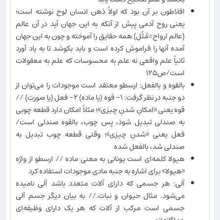
افلاطون بر آن بود که اولاً ذهن انسان لوح نوشته است؛
یعنی روح آدمی پیش از آنکه به این جهان آید در آن عالم
(عالم ارواح=مُثُل) همه حقایق را آموخته و چون به این جهان
آمده آنها را فراموش کرده است و باید بکوشد تا به یاد آورد
ثانیاً علم واقعی نه علم به محسوسات که علم به معقولات
است/ص١٢۵
بالقوه و بالفعل: ارسطو معتقد است موجودات را می‌توان از
دو جنبه در نظر گرفت: ١- قوه (یا ماده) ٢- فعل (یا صورت) //
قوه یعنی «امکانِ شدنِ چیزی»؛ مثلاً امکان دارد قطعه چوبی
به صندلی تبدیل شود، پس چوب، بالقوه صندلی است/
فعل یعنی «شدنِ چیزی»؛ وقتی قطعه چوب تبدیل به
صندلی شد، بالفعل شده
هیولا کلمه‌ای است یونانی به معنی ماده // ارسطو از واژه
«هیولا» برای اشاره به جنبه مادی موجودات استفاده کرد
آلی: هر جسمی که دارای آلات متعدد باشد آلی نامیده
می‌شود. مثال حیوان و نبات.// به بیان دیگر جسم آلی
جسمی است مرکب از آلات که هر یک دارای وظیفه‌ای