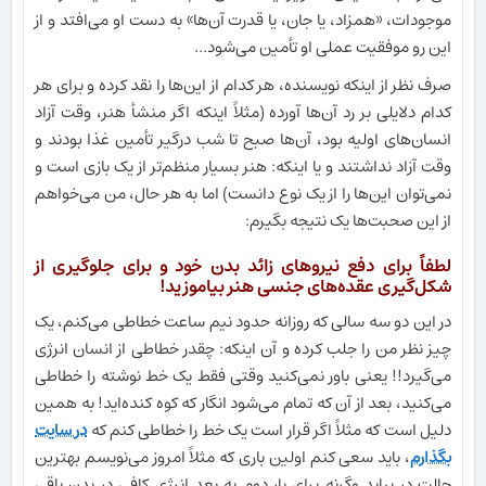
موجودات، «همزاد، یا جان، یا قدرت آن‌ها» به دست او می‌افتد و از
این رو موفقیت عملی او تأمین می‌شود...
صرف نظر از اینکه نویسنده، هر کدام از این‌ها را نقد کرده و برای هر
کدام دلایلی بر رد آن‌ها آورده (مثلاً اینکه اگر منشأ هنر، وقت آزاد
انسان‌های اولیه بود، آن‌ها صبح تا شب درگیر تأمین غذا بودند و
وقت آزاد نداشتند و یا اینکه: هنر بسیار منظم‌تر از یک بازی است و
نمی‌توان این‌ها را از یک نوع دانست) اما به هر حال، من می‌خواهم
از این صحبت‌ها یک نتیجه بگیرم:
لطفاً برای دفع نیروهای زائد بدن خود و برای جلوگیری از
شکل‌گیری عقده‌های جنسی هنر بیاموزید!
در این دو سه سالی که روزانه حدود نیم ساعت خطاطی می‌کنم، یک
چیز نظر من را جلب کرده و آن اینکه: چقدر خطاطی از انسان انرژی
می‌گیرد!! یعنی باور نمی‌کنید وقتی فقط یک خط نوشته را خطاطی
می‌کنید، بعد از آن که تمام می‌شود انگار که کوه کنده‌اید! به همین
دلیل است که مثلاً اگر قرار است یک خط را خطاطی کنم که
در سایت
بگذارم
، باید سعی کنم اولین باری که مثلاً امروز می‌نویسم بهترین
حالت در بیاید وگرنه برای بار دوم به بعد انرژی کافی در بدن باقی