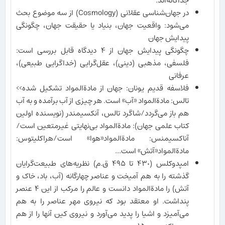
جداگانه‌اند.
در جهان‌شناسی عقلانی (Cosmology) از سه موضوع بحث
می‌شود: واقعیت جهان، بنیاد یا حقیقت جهان، چگونگی
پیدایش جهان
چگونگی پیدایش جهان از ۴ دیدگاه قابل بررسی است:
فلسفی، مذهبی (دینی)، عقل‌گرایی (خداگرایی طبیعی)،
عرفانی
فلاسفه قدیم یونان: جهان از مادة‌المواد تشکیل شده>>
تالس: مادة‌المواد «آب» است. هر چیزی از آب برآمده و به آب
هم باز می‌گردد/شاگرد تالس، آنکسیمندر (نویسنده اولین
کتاب علمی جهان): مادة‌المواد بی‌نهایتی غیرمتعین است/
آناکسیمنس: مادة‌المواد«هوا» است/هراکلیتوس:
مادة‌المواد«آتش» است...
امپدوکلس (۴٣٠ تا ۴٩۵ ق.م) نظریه‌های طبیعت‌گرایان
گذشته را به هم آمیخت و عناصر چهارگانه (آب، باد، خاک و
آتش) را مادة‌المواد دانست و عالم را مرکب از این ۴ عنصر
پنداشت. او معتقد بود که نیروی مهر عناصر را به هم
می‌آمیزد و اشیا را پدید می‌آورد و نیروی کین آنها را از هم