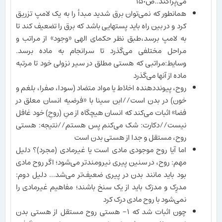
می‌پراکند..ص١۵٠
همانطور که نمی‌توان برق شدید مبدأ را به یک لامپ تزریق
کرد و در بین راه باید پستهایی باشد که برق را تضعیف کند تا
به لامپ برسد،طبق نظر حکمای الهی «وجود» از مراتب و
مراحل مختلفی می‌گذرد تا سرانجام به ماده برسد.
وسایط:مراتبی که هستی مطلق در سیر نزولی خود تا مرتبه
ماده از آنها می‌گذرد
روح، پیونددهنده اخلاط یا مواد متضاد (سودا، صفرا، بلغم و
خون) در بدن است//ابن سینا با «فرضیه انسان معلق در
فضا» اثبات می‌کند که انسان هیچگاه از منِ (روحِ) خود غافل
نیست//دکارت: شک می‌کنم پس هستم//نتیجه: هستی
روح، مستقل و جدا از هستی بدن است
اما آیا روح موجودی مادی است یا غیرمادی (مجرد)؟ دلیل
مهم: روح، در سنین پیری نیرومندتر می‌شود؛ اگر روح مادی
بود باید مانند بدن در پیری ضعیف‌تر می‌شد... دلیل دوم:
مدرِک و مدرَک باید از یک سنخ باشند؛ مفاهیم غیرمادی را
نمی‌شود با روح مادی درک کرد
چون اثبات شد که ١- هستی روح مستقل از هستی بدن