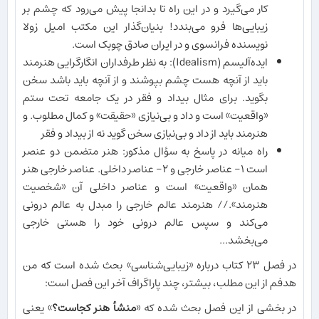
کار می‌گیرد و در این راه تا بدانجا پیش می‌رود که چشم بر
زیبایی‌ها فرو می‌بندد! بنیان‌گذار این مکتب امیل زولا
نویسنده فرانسوی و در ایران صادق چوبک است.
ایده‌آلیسم (Idealism): به نظر طرفداران انگارگرایی هنرمند
باید از آنچه هست چشم بپوشند و از آنچه باید باشد سخن
بگوید. برای مثال بیداد و فقر در یک جامعه تحت ستم
«واقعیت» است و داد و بی‌نیازی «حقیقت» و کمال مطلوب. و
هنرمند باید از داد و بی‌نیازی سخن گوید نه از بیداد و فقر
راه میانه در پاسخ به سؤال مذکور: هنر متضمن دو عنصر
است ١- عناصر خارجی و ٢- عناصر داخلی. عناصر خارجی هنر
همان «واقعیت» است و عناصر داخلی آن «شخصیت
هنرمند».// هنرمند عالم خارجی را مبدل به عالم درونی
می‌کند و سپس عالم درونی خود را هستی خارجی
می‌بخشد...
در فصل ۲۳ کتاب درباره «زیبایی‌شناسی» بحث شده است که من
هدفم از این مطلب، بیشتر، چند پاراگراف آخر این فصل است:
در بخشی از این فصل بحث شده که «
منشأ هنر کجاست؟
» یعنی