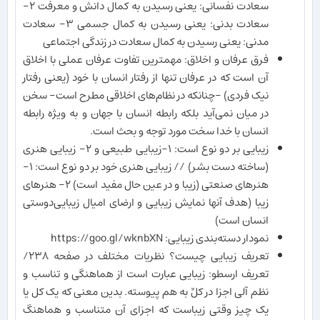
سعادت نفسانی: یعنی رسیدن به کمال دانش و معرفت ٢-
سعادت بدنی: یعنی رسیدن به کمال جسمی ٣- سعادت
مدنی: یعنی رسیدن به کمال سعادت در زندگی اجتماعی
فرق عرفان و اخلاق: مهمترین تفاوت عرفان عملی با اخلاق
آن است که در عرفان تنها از رفتار انسان با خود (یعنی رفتار
نیک فردی) -چنانکه در نظام‌های اخلاقی مطرح است- سخن
در میان نمی‌آید بلکه رابطه انسان با جهان و به ویژه رابطه
انسان با خدا سخت مورد توجه و بحث است.
زیبایی بر دو نوع است: ١-زیبایی طبیعی و ٢- زیبایی هنری
(ساخته دست بشر) // زیبایی هنری خود بر دو نوع است: ١-
هنرهای صنعتی (زیبا و در عین حال مفید است) ٢- هنرهای
زیبا (هدف آنها نمایش زیبایی و ارضای امیال زیبایی‌دوستی
انسان است)
نمودار دسته‌بندی زیبایی: https://goo.gl/wknbXN
تعریف زیبایی چیست؟ نظریات مختلف در صفحه ٢٣٨/
تعریف ارسطو: زیبایی عبارت است از هماهنگی و تناسب و
نظم آلی اجزا در کلِّ به هم پیوسته. بدین معنی که یک کل یا
یک چیز وقتی زیباست که اجزای آن متناسب و هماهنگ