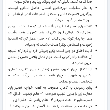
خدا اقامه کنند. دلیلی که خرد بتواند بپذیرد و قانع شود».
به نظر سقراط، تیره‌بختی انسان حاصل نادانی اوست.
بزرگترین فضیلت دانایی است و اشتباهات آدمی از نادانی او
سرچشمه می‌گیرد. ص١٩٨
کانت برای عمل اخلاقی دو قاعده بیان کرده است: ١- چنان
عمل کن که بتوانی قبول کنی که همه کس در همه وقت و
همه جا بدان‌گونه عمل کنند. ٢- چنان عمل کن که انسانها
(خودت و اشخاص دیگر) هدف باشند، نه وسیله.
غایت اخلاق دو چیز است: یکی چیرگی خرد بر کردار که نتیجه
آن عاقلانه رفتار کردن است، دوم کمال یافتن نفس و تکامل
نیروی اندیشه
از اعتدال چهار نیروی نفس (یعنی نیروی نظری، عملی،
غضبی و شهوی)، چهار فضیلت به بار می‌آید: حکمت،
شجاعت، عفت و عدالت
برای رسیدن به کمال معرفت به گفته خواجه نصیر باید
معارف زیر را بدین ترتیب آموخت: ١- علم تهذیب اخلاق ٢-
علم منطق ٣- علم طبیعی ۴- علم ریاضی ۵- علم الهی
خواجه نصیر، سعادت را به سه قسم تقسیم می‌کند: ١-