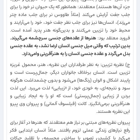
جزء آن‌ها هستند) معتقدند: همانطور که یک حیوان نر خود را برای
جلب جفت آرایش می‌کند (مثلاً طاووس نر برای جلب ماده چتر
می‌زند)، انسان‌ها نیز برای جلب نظر جفت خود، خود را می‌آرایند و
محیط خود را تزیین می‌کنند و بدین‌گونه هنر پدید آمده است.
فروید معتقد بود:
هنرها از عقده‌های جنسی سرچشمه می‌گیرند.
بدین ترتیب که وقتی میل جنسی انسان ارضا نشد، به عقده جنسی
بدل می‌گردد و عقده جنسی انسان را به هنرآفرینی وامی‌دارد.
ج) نظریه تزیین: به نظر طرفداران این نظریه، هنر، محمول غریزه
تزیین است. انسان برخلاف جانواران دیگر، جمال‌پرست است و
پایبند اشکال و الوان (رنگ‌ها) می‌شود و بدون چشمداشت هرگونه
سود و نتیجه‌ای، به خودی خود، از «زیبایی» لذت می‌برد. این لذت
بردن از زیبایی (جمال‌پرستی) است که او را به ایجاد زیبایی و
هنرآفرینی برمی‌انگیزد. کانت (فیلسوف آلمانی) و پیروان وی پیرو
این نظریه هستند.
پیروان نظریه‌های مبتنی بر نیاز هم معتقدند که هنرها در آغاز برای
رفع نیازهای زندگی عملی لزوم یافتند. مثلاً انسان ابتدایی فکر
می‌کرد با کشیدن تصویر یا ساختن مجسمه، یا تقلید حرکات