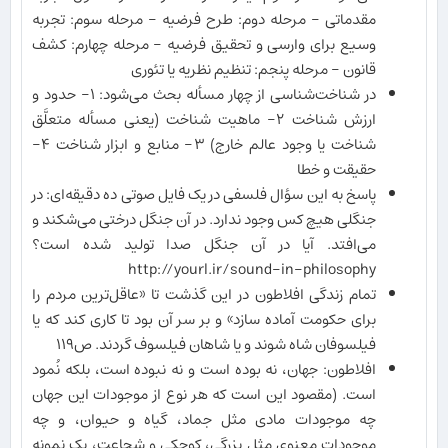
مقدماتی - مرحله دوم: طرح فرضیه - مرحله سوم: تجربه
وسیع برای وارسی و تحقیق فرضیه - مرحله چهارم: کشف
قانون - مرحله پنجم: تنظیم نظریه یا تئوری
در شناخت‌شناسی از چهار مسأله بحث می‌شود: ١- حدود و
ارزش شناخت ٢- ماهیت شناخت (یعنی مسأله متعلَّق
شناخت یا وجود عالم خارج) ٣- منابع و ابزار شناخت ۴-
حقیقت و خطا
پاسخ به این سؤال فلسفی در یک فایل صوتی ده دقیقه‌ای: در
جنگلی هیچ کس وجود ندارد. در آن جنگل درختی می‌شکند و
می‌افتد. آیا در آن جنگل صدا تولید شده است؟
http://yourl.ir/sound-in-philosophy
تمام زندگی افلاطون در این گذشت تا «عاقل‌ترین مردم را
برای حکومت آماده سازد» و بر سر آن بود تا کاری کند که یا
فیلسوفان شاه شوند و یا شاهان فیلسوف گردند. ص١١٩
افلاطون: جهان، نه بوده است و نه نبوده است، بلکه نُمود
است. (مقصود این است که هر نوع از موجودات این جهان
چه موجودات مادی مثل جماد، گیاه و حیوان، و چه
موجودات معنوی مثل بزرگی، کوچکی و شجاعت، یک نمونه