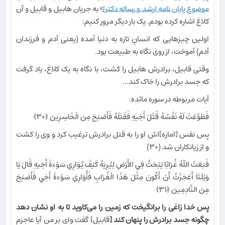
موضوع پایان نامه ارشد و رساله دکترا
» به جریان هابیل و قابیل و آن
کلاغ اشاره کرده بودم. یک بار دیگر مرور کنیم:
اولین چیزهایی که انسانِ تازه به دنیا آمده (یعنی آدم و فرزندان
آدم) آموخت، از روی نگاه به طبیعت بود.
وقتی قابیل، برادرش هابیل را کشت، با نگاه به یک کلاغ، یاد گرفت
که جسد برادرش را خاک کند...
آیات مربوطه در سوره مائده:
فَطَوَّعَتْ لَهُ نَفْسُهُ قَتْلَ أَخِيهِ فَقَتَلَهُ فَأَصْبَحَ مِنَ الْخَاسِرِينَ ﴿۳۰﴾
پس نفس [اماره]اش او را به قتل برادرش ترغيب كرد و وى را كشت
و از زيانكاران شد (۳۰)
فَبَعَثَ اللّهُ غُرَابًا يَبْحَثُ فِي الأَرْضِ لِيُرِيَهُ كَيْفَ يُوَارِي سَوْءةَ أَخِيهِ قَالَ يَا
وَيْلَتَا أَعَجَزْتُ أَنْ أَكُونَ مِثْلَ هَذَا الْغُرَابِ فَأُوَارِيَ سَوْءةَ أَخِي فَأَصْبَحَ
مِنَ النَّادِمِينَ ﴿۳۱﴾
پس خدا زاغى را برانگيخت كه زمين را مى‌‏كاويد تا به او نشان دهد
چگونه جسد برادرش را پنهان كند [
قابيل] گفت واى بر من آيا عاجزم