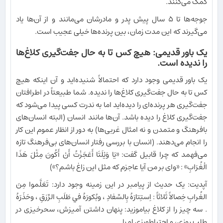
کمک می‌کنند.
جوجه‌ها تا ۵ سال پیش پدر و مادرشان می‌مانند و از آن‌ها یاد
می‌گیرند که این مدت زمان، بین پرنده‌ها خیلی عجیب است.
یک باور قدیمی: هیچ کس تا به حال جفت‌گیری کلاغ‌ها
را ندیده است.
یک باور قدیمی وجود دارد که احتمالاً شنیده‌اید و آن اینکه هیچ
کس تا به حال جفت‌گیری کلاغ‌ها را ندیده. شما طبیعتاً در اطرافتان
جفت‌گیری هر پرنده‌ای را دیده‌اید اما به ندرت کسی پیدا می‌شود که
جفت‌گیری کلاغ را دیده باشد. آن‌ها مانند انسان (البته انسان‌های
بافرهنگ و متمدن و نه امثال غربی‌ها) به دور از انظار عموم این کار
را انجام می‌دهند. (انسان با بررسی رفتار انسان‌های بی‌فرهنگ تازه
می‌فهمد که چرا قابیل گفت: «يَا وَيْلَتَا أَعَجَزْتُ أَنْ أَكُونَ مِثْلَ هَذَا
الْغُرَابِ» : «واى بر من آيا عاجزم كه مثل اين زاغ باشم؟»)
آپدیت: یک حدیث از پیامبر در این زمینه وجود دارد: تَعَلَّموا مِنَ
الغُرابِ خِصالاً ثَلاثاً : اِستِتارَهُ بِالسِّفادِ ، وبُكورَهُ في طَلَبِ الرِّزقِ ، وحَذَرَهُ
. سه چيز را از كلاغ بياموزيد: پنهان داشتن آميزش، سحرخيزى در
طلب روزى، و احتياط‏ورزى او را.