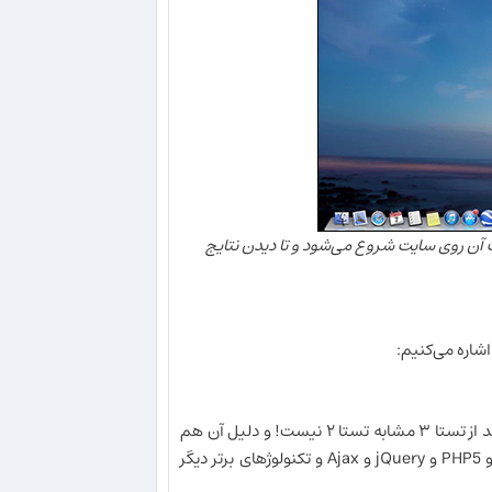
 ویدئویی را دارد، از لحظه دانلود تستا ۳ و بعد، نصب آن روی سایت شروع می‌شود و تا دیدن نتایج
ما تستا ۳ را به طور کامل از صفر نوشته‌ایم. حتی می‌توانیم ادعا کنیم که یک خط کد از تستا ۳ مشابه تستا ۲ نیست! و دلیل آن هم
این بود که تستا ۲ زمانی طراحی شد که مفاهیم جدیدی مثل CSS3 و HTML5 و PHP5 و jQuery و Ajax و تکنولوژهای برتر دیگر