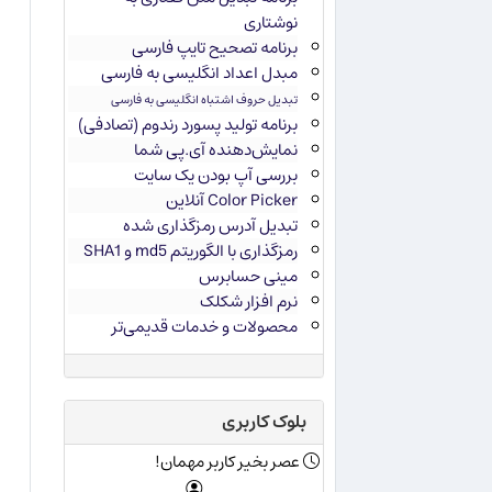
نوشتاری
برنامه تصحیح تایپ فارسی
مبدل اعداد انگلیسی به فارسی
تبدیل حروف اشتباه انگلیسی به فارسی
برنامه تولید پسورد رندوم (تصادفی)
نمایش‌دهنده آی.پی شما
بررسی آپ بودن یک سایت
Color Picker آنلاین
تبدیل آدرس رمزگذاری شده
رمزگذاری با الگوریتم md5 و SHA1
مینی حسابرس
نرم افزار شکلک
محصولات و خدمات قدیمی‌تر
بلوک کاربری
عصر بخیر کاربر مهمان!