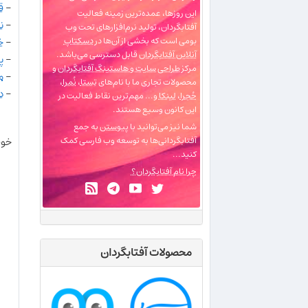
-
ق
این روزها، عمده‌ترین زمینه فعالیت
-
ن
آفتابگردان، تولید نرم‌افزارهای تحت وب
-
خ
بومی است که بخشی از آن‌ها در
دسکتاپ
آنلاین آفتابگردان
قابل دسترسی می‌باشد.
-
پ
مرکز
طراحی سایت و هاستینگ آفتابگردان
و
-
م
محصولات تجاری ما با نام‌های
تِستا
،
نُمرا
،
-
د
حُجرا
،
لینکا
و... مهم‌ترین نقاط فعالیت در
این کانون وسیع هستند.
شما نیز می‌توانید با
پیوستن
به جمع
خوب،
آفتابگردانی‌ها به توسعه وب فارسی کمک
کنید...
چرا نام آفتابگردان؟
محصولات آفتابگردان