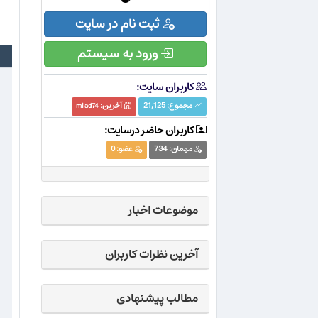
ثبت نام در سایت
ورود به سیستم
کاربران سایت:
مجموع:
21,125
آخرین:
milad74
کاربران حاضر درسایت:
مهمان:
734
عضو:
0
موضوعات اخبار
آخرین نظرات کاربران
مطالب پیشنهادی