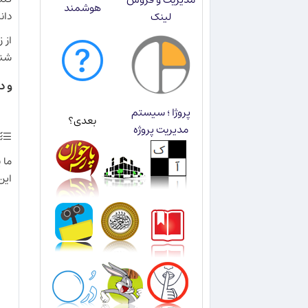
هوشمند
دان
لینک
شنی
و در یک کلام
پروژا ؛ سیستم
بعدی؟
مدیریت پروژه
این