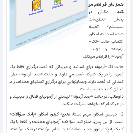
همزمان فراهم مي​
کند
. امکاني در
بخش «تنظيمات
سيستم» تعبيه
شده است که امکان
انتخاب حالت «تک-
آزمونه» و «چند-
آزمونه» را فراهم مي​کند.
حالت تک-آزمونه براي اساتيد و مربياني که قصد برگزاري فقط يک
آزمون را در يک شبکه خصوصي دارند و حالت «چند-آزمونه» براي
کساني که قصد دارند وب​سايت​هايي براي برگزاري تست​هاي مختلف راه​
اندازي کنند مناسب است.
داوطلب، در حالت «چند آزمونه» ليستي از آزمون​هاي فعال را مي​بيند و
در هر کدام که بخواهد شرکت مي​کند.
2- دومين امکان مهم تستا،
تعبيه کردن امکان «بانک سؤالات»
است. از اين پس، مي​توانيد سؤالات آزمون​هاي مختلف را فقط با يک
کليک به يک آزمون جديد اضافه کنيد. تمام سؤالات در بانک سؤالات،