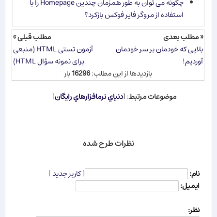
چگونه می توان به طور همزمان چندین Homepage را با
استفاده از مروگر فایر فوكس بازكرد؟
« مطلب بعدی
مطلب قبلی »
بلایی که خودمان بر سر خودمان
آزمون تستی HTML (منبعی
آوردیم!
برای نمونه سؤال HTML)
بازدیدها از این مطلب:
16296
بار
موضوعات مرتبط
: [
دنياي نرم​افزارهاي رايگان
]
نظرات طرح شده
نام:
[
کاربر جدید
]
ایمیل:
نظر: