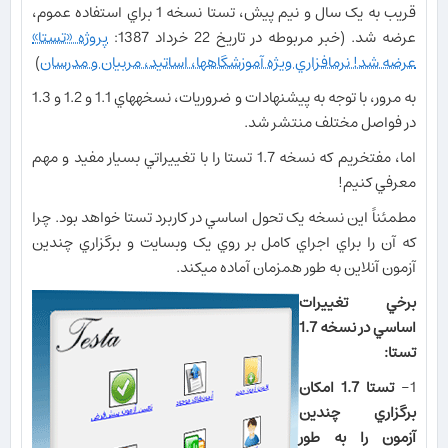
قريب به يک سال و نيم پيش، تستا نسخه 1 براي استفاده عموم،
عرضه شد. (خبر مربوطه در تاريخ 22 خرداد 1387:
پروژه «تستا»
عرضه شد! نرم​افزاري ويژه آموزشگاه​ها، اساتيد، مربيان و مدرسان
)
به مرور، با توجه به پيشنهادات و ضروريات، نسخه​هاي 1.1 و 1.2 و 1.3
در فواصل مختلف منتشر شد.
اما، مفتخريم که نسخه 1.7 تستا را با تغييراتي بسيار مفيد و مهم
معرفي کنيم!
مطمئناً اين نسخه يک تحول اساسي در کاربرد تستا خواهد بود. چرا
که آن را براي اجراي کامل بر روي يک وب​سايت و برگزاري چندين
آزمون آنلاين به طور همزمان آماده مي​کند.
برخي تغييرات
اساسي در نسخه 1.7
تستا:
1-
تستا 1.7 امکان
برگزاري چندين
آزمون را به طور