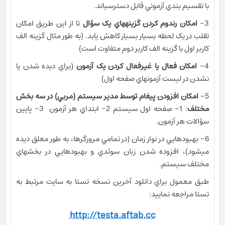
با تقسيم بندي آزموني قابل دسترسي​اند.
3-
امکان رندوم کردن گزينه​هاي يک سؤال
تا از اين طريق امکان
تقلب در يک لحظه بسيار بسيار کاهش يابد. (به طور مثال گزينه الف
کاربر اول با گزينه الف کاربر دوم متفاوت است)
4-
امکان فعال يا غيرفعال کردن يک آزمون
(براي ديده شدن يا
نشدن در ليست آزمون​هاي صفحه اول)
5-
امکان افزودن پيغام توسط مدير سيستم (مربي) در سه بخش
مختلف
: 1- صفحه اول سيستم 2- ابتداي هر آزمون 3- پايين
سؤالات هر آزمون.
6- بهبودهايي در نوار زمان (در تمامي مرورگرها، به طور معلق ديده
مي​شود)، افزوده شدن زبان سوئدي و بهبودهايي در بخش​هاي
مختلف سيستم.
طبق معمول براي دانلود آخرين نسخه تستا به سايت مرتبط به
تستا مراجعه نماييد:
http://testa.aftab.cc