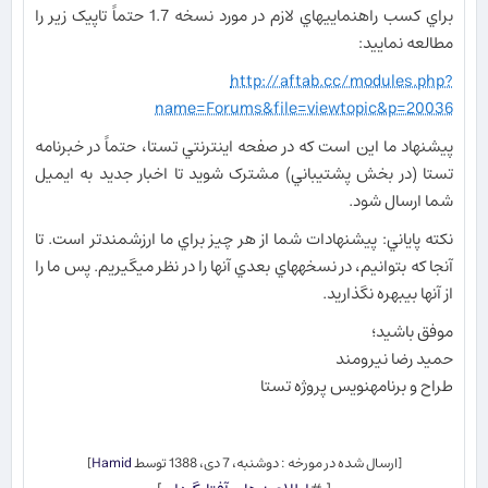
براي کسب راهنمايي​هاي لازم در مورد نسخه 1.7 حتماً تاپيک زير را
مطالعه نماييد:
http://aftab.cc/modules.php?
name=Forums&file=viewtopic&p=20036
پيشنهاد ما اين است که در صفحه اينترنتي تستا، حتماً در خبرنامه
تستا (در بخش پشتيباني) مشترک شويد تا اخبار جديد به ايميل
شما ارسال شود.
نکته پاياني: پيشنهادات شما از هر چيز براي ما ارزشمندتر است. تا
آنجا که بتوانيم، در نسخه​هاي بعدي آن​ها را در نظر مي​گيريم. پس ما را
از آن​ها بي​بهره نگذاريد.
موفق باشيد؛
حميد رضا نيرومند
طراح و برنامه​نويس پروژه تستا
[ارسال شده در مورخه : دوشنبه، 7 دی، 1388 توسط
Hamid
]