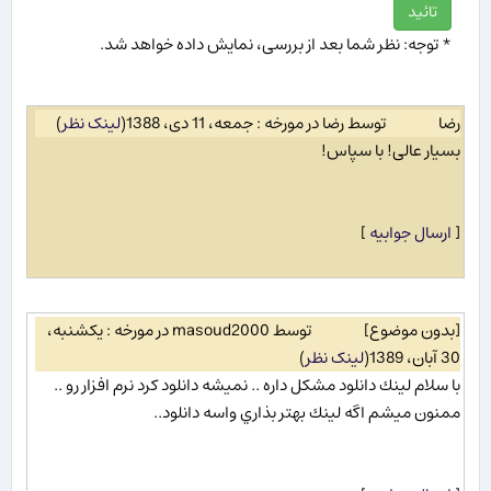
* توجه: نظر شما بعد از بررسی، نمایش داده خواهد شد.
رضا
توسط رضا در مورخه : جمعه، 11 دی، 1388
(
لینک نظر
)
بسیار عالی! با سپاس!
[
ارسال جوابیه
]
[بدون موضوع]
توسط masoud2000 در مورخه : یکشنبه،
30 آبان، 1389
(
لینک نظر
)
با سلام لينك دانلود مشكل داره .. نميشه دانلود كرد نرم افزار رو ..
ممنون ميشم اگه لينك بهتر بذاري واسه دانلود..