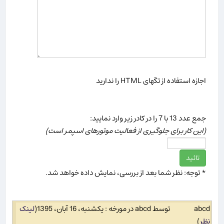
اجازه استفاده از تگهای HTML را ندارید
جمع عدد 13 با 7 را در كادر زیر وارد نمایید:
(این كار برای جلوگیری از فعالیت موتورهای اسپمر است)
* توجه: نظر شما بعد از بررسی، نمایش داده خواهد شد.
abcd
توسط abcd در مورخه : یکشنبه، 16 آبان، 1395
(
لینک
نظر
)