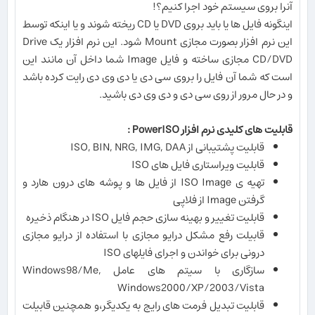
آنرا بروی سیستم خود اجرا کنیم؟!
اینگونه فایل ها یا باید بروی DVD یا CD ریخته شوند و یا اینکه توسط
این نرم افزار بصورت مجازی Mount شود. این نرم افزار یک Drive
CD/DVD مجازی ساخته و فایل Image شما داخل آن مانند این
است که شما آن فایل را بروی سی دی یا دی وی دی رایت کرده باشد
و در حال مرور از روی سی دی و دی وی دی باشید.
قابلیت های كلیدی نرم افزار PowerISO :
قابلیت پشتیبانی از ISO, BIN, NRG, IMG, DAA
قابلیت ویراستاری فایل های ISO
تهیه ی ISO Image از فایل ها و پوشه های درون هارد و
گرفتن Image از فلاپی
قابلیت تغییر و بهینه سازی حجم فایل ISO در هنگام ذخیره
قابیلت رفع مشکل درایو مجازی با استفاده از درایو مجازی
درونی برای خواندن و اجرای فایلهای ISO
سازگاری با سیتم های عامل Windows98/Me,
Windows2000/XP/2003/Vista
قابلیت تبدیل فرمت های رایج به یکدیگر،و همچنین قابیلت