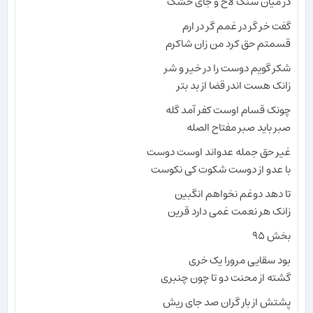
در میان سنگ لاخ و جای خشک
گفت خر گر در غمم گر در ارم
قسمتم حق کرد من زان شاکرم
شکر گویم دوست را در خیر و شر
زانک هست اندر قضا از بد بتر
چونک قسام اوست کفر آمد گله
صبر باید صبر مفتاح الصله
غیر حق جمله عدواند اوست دوست
با عدو از دوست شکوت کی نکوست
تا دهد دوغم نخواهم انگبین
زانک هر نعمت غمی دارد قرین
بخش ۹۵
بود سقایی مرورا یک خری
گشته از محنت دو تا چون چنبری
پشتش از بار گران صد جای ریش