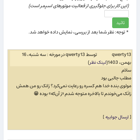
(این كار برای جلوگیری از فعالیت موتورهای اسپمر است)
* توجه: نظر شما بعد از بررسی، نمایش داده خواهد شد.
qwerty13
توسط qwerty13 در مورخه : سه شنبه، 16
بهمن، 1403
(
لینک نظر
)
سلام
مطلب جالبی بود
مولوی بنده خدا هم کسره رو رعایت نمی‌کرد؟ زانک رو من همش
زانَک می‌خوندم تا بالاخره متوجه شدم «ز آن‌که» بوده 😁
[
ارسال جوابیه
]