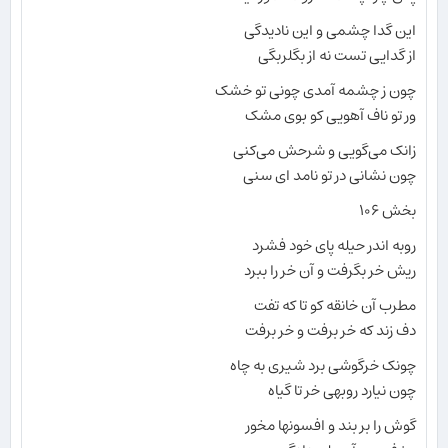
این گدا چشمی و این نادیدگی
از گدایی تست نه از بگلربگی
چون ز چشمه آمدی چونی تو خشک
ور تو ناف آهویی کو بوی مشک
زانک می‌گویی و شرحش می‌کنی
چون نشانی در تو نامد ای سنی
بخش ۱۰۶
روبه اندر حیله پای خود فشرد
ریش خر بگرفت و آن خر را ببرد
مطرب آن خانقه کو تا که تفت
دف زند که خر برفت و خر برفت
چونک خرگوشی برد شیری به چاه
چون نیارد روبهی خر تا گیاه
گوش را بر بند و افسونها مخور