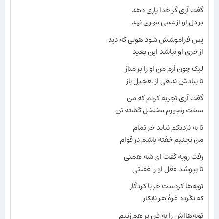
گفت آری گر خدا یاری دهد
بر دل او از عمی مهری نهد
پس فراموشش شود هولی که دید
از خری او نباشد این بعید
لیک چون آرم من او را بر متاز
تا ببادش ندهی از تعجیل باز
گفت آری تجربه کردم که من
سخت رنجورم مخلخل گشته تن
تا به نزدیکم نیاید خر تمام
من نجنبم خفته باشم در قوام
رفت روبه گفت ای شه همتی
تا بپوشد عقل او را غفلتی
توبه‌ها کردست خر با کردگار
که نگردد غرهٔ هر نابکار
توبه‌هااش را به فن بر هم زنیم