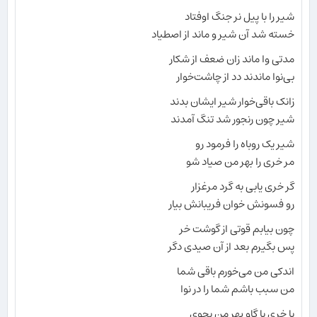
شیر را با پیل نر جنگ اوفتاد
خسته شد آن شیر و ماند از اصطیاد
مدتی وا ماند زان ضعف از شکار
بی‌نوا ماندند دد از چاشت‌خوار
زانک باقی‌خوار شیر ایشان بدند
شیر چون رنجور شد تنگ آمدند
شیر یک روباه را فرمود رو
مر خری را بهر من صیاد شو
گر خری یابی به گرد مرغزار
رو فسونش خوان فریبانش بیار
چون بیابم قوتی از گوشت خر
پس بگیرم بعد از آن صیدی دگر
اندکی من می‌خورم باقی شما
من سبب باشم شما را در نوا
یا خری یا گاو بهر من بجوی