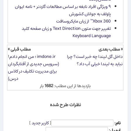
۹ ویژگی افراد نابغه بر اساس مطالعات گاردنر + نامه ایوان
پاولف به جوانان کشورش
Xbox 360™ از زبان مایكروسافت
تغییر جهت متون Text Direction و زبان صفحه کلید
Keyboard Language
« مطلب بعدی
مطلب قبلی »
داخل گل لیندا چه خبر است؟ چرا
imdone.ir ؛ من انجام دادم!
نباید به لیندا خیلی آب داد؟
(سرویس جدیدی از آفتابگردان
برای مدیریت تکلیف در کلاس
درس)
بازدیدها از این مطلب:
1682
بار
نظرات طرح شده
نام:
[
کاربر جدید
]
ایمیل: