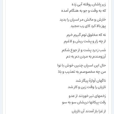
زیر پاشان روفته آبی زده
که به وقت و جو به هنگام آمده
خارش و مالش مر اسپان را بدید
پوز بالا کرد کای رب مجید
نه که مخلوق توم گیرم خرم
از چه زار و پشت ریش و لاغرم
شب ز درد پشت و از جوع شکم
آرزومندم به مردن دم به دم
حال این اسپان چنین خوش با نوا
من چه مخصوصم به تعذیب و بلا
ناگهان آوازهٔ پیگار شد
تازیان را وقت زین و کار شد
زخمهای تیر خوردند از عدو
رفت پیکانها دریشان سو به سو
از غزا باز آمدند آن تازیان