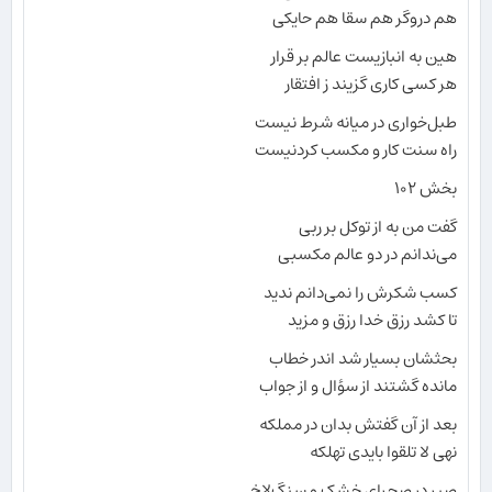
هم دروگر هم سقا هم حایکی
هین به انبازیست عالم بر قرار
هر کسی کاری گزیند ز افتقار
طبل‌خواری در میانه شرط نیست
راه سنت کار و مکسب کردنیست
بخش ۱۰۲
گفت من به از توکل بر ربی
می‌ندانم در دو عالم مکسبی
کسب شکرش را نمی‌دانم ندید
تا کشد رزق خدا رزق و مزید
بحثشان بسیار شد اندر خطاب
مانده گشتند از سؤال و از جواب
بعد از آن گفتش بدان در مملکه
نهی لا تلقوا بایدی تهلکه
صبر در صحرای خشک و سنگ‌لاخ