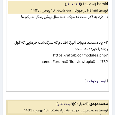
Hamid
(امتیاز : 1)
(
لینک نظر
)
توسط Hamid در مورخه : سه شنبه، 16 بهمن، 1403
۱- لازم به ذکر است که مولانا ۸۰۰ سال پیش زندگی می‌کرده!
۲- یاد مستند میراث آلبرتا افتادم که سرگذشت خرهایی که گول
روباه را خورده‌اند است:
https://aftab.cc/modules.php?
name=Forums&file=viewtopic&t=4732
[
ارسال جوابیه
]
محمدمهدی
(امتیاز : 0)
(
لینک نظر
)
توسط محمدمهدی در مورخه : پنجشنبه، 18 بهمن، 1403