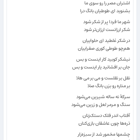
اشتران مصر را رو سوی ما
بشنوید ای طوطیان بانگ درا
شهر ما فردا پر از شکر شود
شکر ارزانست ارزان‌تر شود
در شکر غلطید ای حلواییان
هم‌چو طوطی کوری صفراییان
نیشکر کوبید کار اینست و بس
جان بر افشانید یار اینست و بس
نقل بر نقلست و می بر می هلا
بر مناره رو بزن بانگ صلا
سرکهٔ نه ساله شیرین می‌شود
سنگ و مرمر لعل و زرین می‌شود
آفتاب اندر فلک دستک‌زنان
ذره‌ها چون عاشقان بازی‌کنان
چشمها مخمور شد از سبزه‌زار