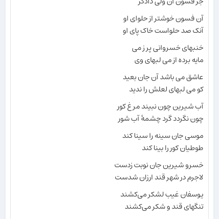
جز فسون آن ولی دادگر
آن فسون خوشتر از حلوای او
آنک صد حلواست خاک پای او
خنبهای خسروانی پر ز می
مایه برده از می لبهای وی
عاشق می باشد آن جان بعید
کو می لبهای لعلش را ندید
آب شیرین چون نبیند مرغ کور
چون نگردد گرد چشمهٔ آب شور
موسی جان سینه را سینا کند
طوطیان کور را بینا کند
خسرو شیرین جان نوبت زدست
لاجرم در شهر قند ارزان شدست
یوسفان غیب لشکر می‌کشند
تنگهای قند و شکر می‌کشند