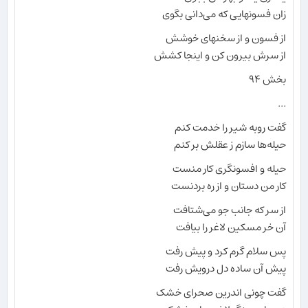
زان فسونهایی که می‌دانی بگوی
از فسون و از سخنهای خوشش
از سرش بیرون کن و اینجا کشش
بخش ۹۴
...
گفت روبه شیر را خدمت کنم
حیله‌ها سازم ز عقلش بر کنم
حیله و افسونگری کار منست
کار من دستان و از ره بردنست
از سر که جانب جو می‌شتافت
آن خر مسکین لاغر را بیافت
پس سلام گرم کرد و پیش رفت
پیش آن ساده دل درویش رفت
گفت چونی اندرین صحرای خشک