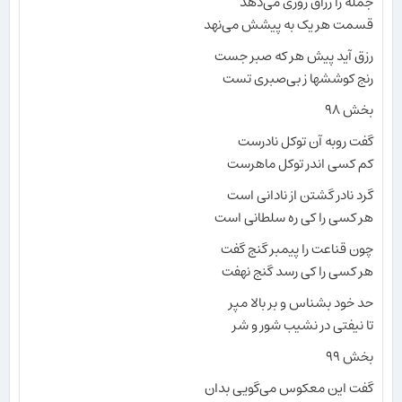
جمله را رزاق روزی می‌دهد
قسمت هر یک به پیشش می‌نهد
رزق آید پیش هر که صبر جست
رنج کوششها ز بی‌صبری تست
بخش ۹۸
گفت روبه آن توکل نادرست
کم کسی اندر توکل ماهرست
گرد نادر گشتن از نادانی است
هر کسی را کی ره سلطانی است
چون قناعت را پیمبر گنج گفت
هر کسی را کی رسد گنج نهفت
حد خود بشناس و بر بالا مپر
تا نیفتی در نشیب شور و شر
بخش ۹۹
گفت این معکوس می‌گویی بدان