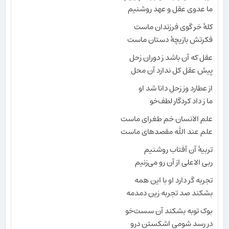
ما عدوی عقل و عهد روشنیم
کلهٔ خر گوی فرزندان ماست
فکرتش بازیچهٔ دستان ماست
عقل که آن باشد ز دوران زحل
پیش عقل کل ندارد آن محل
از عطارد وز زحل دانا شد او
ما ز داد کردگار لطف‌خو
علم الانسان خم طغرای ماست
علم عند الله مقصدهای ماست
تربیهٔ آن آفتاب روشنیم
ربی الاعلی از آن رو می‌زنیم
تجربه گر دارد او با این همه
بشکند صد تجربه زین دمدمه
بوک توبه بشکند آن سست‌خو
در رسد شومی اشکستن درو