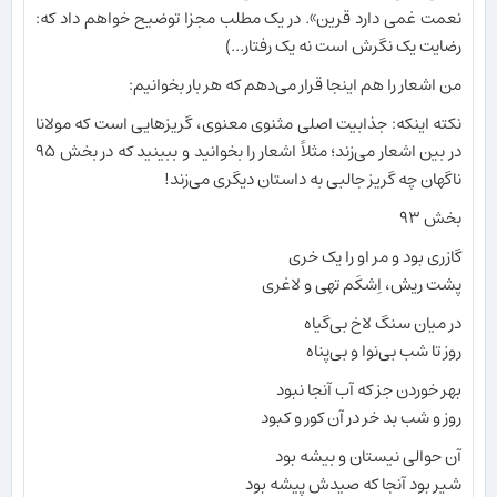
نعمت غمی دارد قرین». در یک مطلب مجزا توضیح خواهم داد که:
رضایت یک نگرش است نه یک رفتار...)
من اشعار را هم اینجا قرار می‌دهم که هر بار بخوانیم:
نکته اینکه: جذابیت اصلی مثنوی معنوی، گریزهایی است که مولانا
در بین اشعار می‌زند؛ مثلاً اشعار را بخوانید و ببینید که در بخش ۹۵
ناگهان چه گریز جالبی به داستان دیگری می‌زند!
بخش ۹۳
گازری بود و مر او را یک خری
پشت ریش، اِشکَم تهی و لاغری
در میان سنگ لاخ بی‌گیاه
روز تا شب بی‌نوا و بی‌پناه
بهر خوردن جز که آب آنجا نبود
روز و شب بد خر در آن کور و کبود
آن حوالی نیستان و بیشه بود
شیر بود آنجا که صیدش پیشه بود