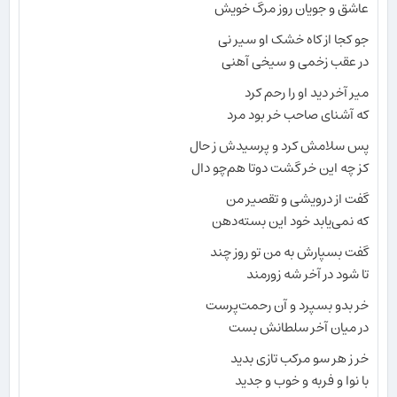
عاشق و جویان روز مرگ خویش
جو کجا از کاه خشک او سیر نی
در عقب زخمی و سیخی آهنی
میر آخر دید او را رحم کرد
که آشنای صاحب خر بود مرد
پس سلامش کرد و پرسیدش ز حال
کز چه این خر گشت دوتا هم‌چو دال
گفت از درویشی و تقصیر من
که نمی‌یابد خود این بسته‌دهن
گفت بسپارش به من تو روز چند
تا شود در آخر شه زورمند
خر بدو بسپرد و آن رحمت‌پرست
در میان آخر سلطانش بست
خر ز هر سو مرکب تازی بدید
با نوا و فربه و خوب و جدید