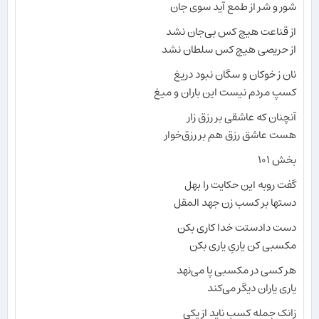
شور و شر از طمع آید سوی جان
از قناعت هیچ کس بی‌جان نشد
از حریصی هیچ کس سلطان نشد
نان ز خوکان و سگان نبود دریغ
کسپ مردم نیست این باران و میغ
آنچنان که عاشقی بر رزق زار
هست عاشق رزق هم بر رزق‌خوار
بخش ۱۰۱
گفت روبه این حکایت را بهل
دستها بر کسب زن جهد المقل
دست دادستت خدا کاری بکن
مکسبی کن یاریِ یاری بکن
هر کسی در مکسبی پا می‌نهد
یاری یاران دیگر می‌کند
زانک جمله کسب ناید از یکی