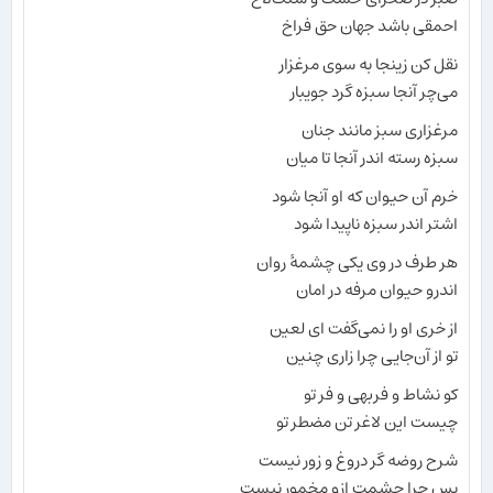
احمقی باشد جهان حق فراخ
نقل کن زینجا به سوی مرغزار
می‌چر آنجا سبزه گرد جویبار
مرغزاری سبز مانند جنان
سبزه رسته اندر آنجا تا میان
خرم آن حیوان که او آنجا شود
اشتر اندر سبزه ناپیدا شود
هر طرف در وی یکی چشمهٔ روان
اندرو حیوان مرفه در امان
از خری او را نمی‌گفت ای لعین
تو از آن‌جایی چرا زاری چنین
کو نشاط و فربهی و فر تو
چیست این لاغر تن مضطر تو
شرح روضه گر دروغ و زور نیست
پس چرا چشمت ازو مخمور نیست