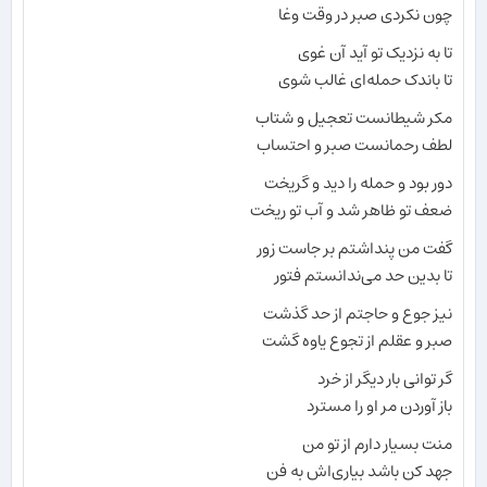
چون نکردی صبر در وقت وغا
تا به نزدیک تو آید آن غوی
تا باندک حمله‌ای غالب شوی
مکر شیطانست تعجیل و شتاب
لطف رحمانست صبر و احتساب
دور بود و حمله را دید و گریخت
ضعف تو ظاهر شد و آب تو ریخت
گفت من پنداشتم بر جاست زور
تا بدین حد می‌ندانستم فتور
نیز جوع و حاجتم از حد گذشت
صبر و عقلم از تجوع یاوه گشت
گر توانی بار دیگر از خرد
باز آوردن مر او را مسترد
منت بسیار دارم از تو من
جهد کن باشد بیاری‌اش به فن