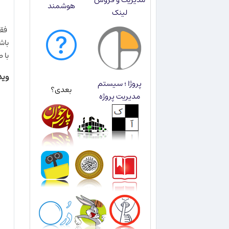
هوشمند
لینک
فقط
باش
با 
وید
پروژا ؛ سیستم
بعدی؟
مدیریت پروژه