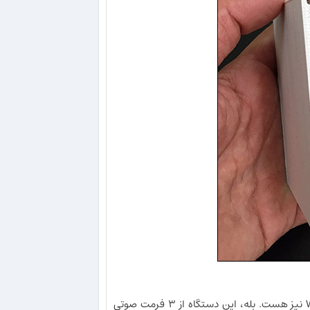
هیسسس نه تنها یک MP3 Plyer بلکه یک Wave Player و یک WMA Player نیز هست. بله، این دستگاه از ۳ فرمت صوتی