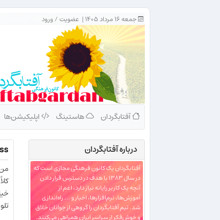
جمعه ۱۶ مرداد ۱۴۰۵ |
عضویت
/
ورود
آفتابگردان
هاستینگ
اپلیکیشن‌ها
درباره‌ آفتابگردان
Hisss ؛ هیسسس! اولین سخت‌
من 
آفتابگردان یک کانون فرهنگی مجازی است که
در سال ۱۳۸۳ با هدف در دسترس قرار دادن
کلا
آنچه یک کاربر رایانه نیاز دارد، اعم از
خیل
آموزش‌ها، نرم‌افزارها، اخبار و ... راه‌اندازی
تلو
شد. تیم آفتابگردان را گروهی از جوانان خلاق
و خوش‌فکر از سراسر ایران همراهی می‌کنند.