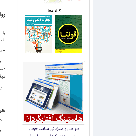
کتاب‌ها:
رو
- ا
با 
بلن
- س
- ه
دست
دیگ
- پ
هیس
- د
طراحی و میزبانی سایت خود را
- د