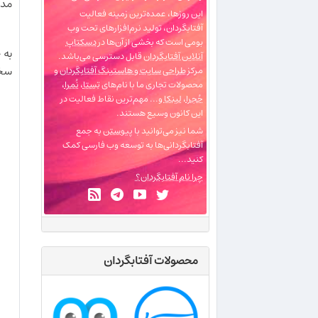
مدت
این روزها، عمده‌ترین زمینه فعالیت
آفتابگردان، تولید نرم‌افزارهای تحت وب
بومی است که بخشی از آن‌ها در
دسکتاپ
به 
آنلاین آفتابگردان
قابل دسترسی می‌باشد.
سخت
مرکز
طراحی سایت و هاستینگ آفتابگردان
و
محصولات تجاری ما با نام‌های
تِستا
،
نُمرا
،
حُجرا
،
لینکا
و... مهم‌ترین نقاط فعالیت در
این کانون وسیع هستند.
شما نیز می‌توانید با
پیوستن
به جمع
آفتابگردانی‌ها به توسعه وب فارسی کمک
کنید...
چرا نام آفتابگردان؟
محصولات آفتابگردان