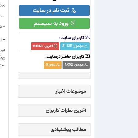
مخت
ثبت نام در سایت
- ش
ورود به سیستم
-
دک
کاربران سایت:
- ا
مجموع:
21,125
آخرین:
milad74
می‌
کاربران حاضر درسایت:
ریخ
سور
مهمان:
1,052
عضو:
0
موضوعات اخبار
آخرین نظرات کاربران
مطالب پیشنهادی