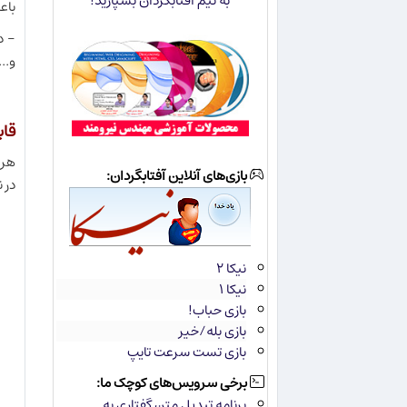
به تیم آفتابگردان بسپارید!
باع
- د
و...
قا
هر 
بازی‌های آنلاین آفتابگردان:
در 
نیکا ۲
نیکا ۱
بازی حباب!
بازی بله/خیر
بازی تست سرعت تایپ
برخی سرویس‌های کوچک ما:
برنامه تبدیل متن گفتاری به