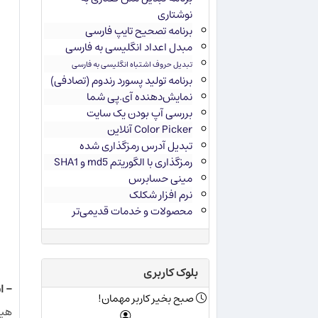
نوشتاری
برنامه تصحیح تایپ فارسی
مبدل اعداد انگلیسی به فارسی
تبدیل حروف اشتباه انگلیسی به فارسی
برنامه تولید پسورد رندوم (تصادفی)
نمایش‌دهنده آی.پی شما
بررسی آپ بودن یک سایت
Color Picker آنلاین
تبدیل آدرس رمزگذاری شده
رمزگذاری با الگوریتم md5 و SHA1
مینی حسابرس
نرم افزار شکلک
محصولات و خدمات قدیمی‌تر
بلوک کاربری
- اس
صبح بخیر کاربر مهمان!