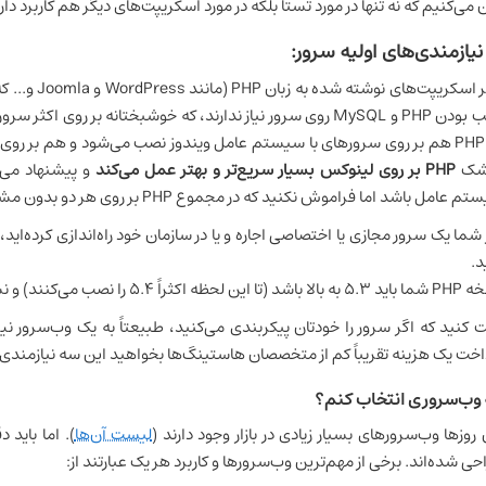
ن می‌کنیم که نه تنها در مورد تستا بلکه در مورد اسکریپت‌های دیگر هم کاربرد دارد
اکثر اسکریپت‌
نصب بودن PHP و MySQL روی سرور نیاز ندارند، که خوشبختانه بر 
که PHP هم بر روی سرورهای با سیستم عامل ویندوز نصب می‌شود و هم بر ر
شک
PHP بر روی لینوکس بسیار سریع‌تر و بهتر عمل می‌کند
و پیشنهاد می‌ک
 عامل باشد اما فراموش نکنید که در مجموع PHP بر روی هر دو بدون مشکل اجرا می‌شود)
د.
 اکثراً ۵.۴ را نصب می‌کنند) و نسخه MySQL شما هم ۵.۵ به بالا.
 کنید که اگر سرور را خودتان پیکربندی می‌کنید، طبیعتاً به یک وب‌سرور نی
اخت یک هزینه تقریباً کم از متخصصان هاستینگ‌ها بخواهید این سه نیازمندی 
وب‌سروری انتخاب کنم؟
 روزها وب‌سرورهای بسیار زیادی در بازار وجود دارند (
لیست آن‌ها
). اما باید 
حی شده‌اند. برخی از مهم‌ترین وب‌سرورها و کاربرد هر یک عبارتند از: