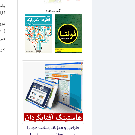
یک 
کتاب‌ها:
کارایی و NginX
می‌
میزان RAM اشغال 
طراحی و میزبانی سایت خود را