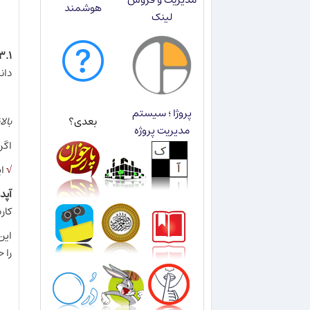
هوشمند
لینک
۳.۱- وب‌سرور inx
دان
پروژا ؛ سیستم
بعدی؟
بال
مدیریت پروژه
اگر
√
ای
آپد
کار
را 