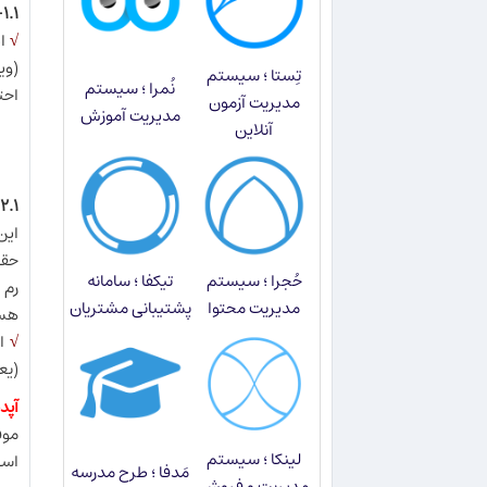
۱.۱- وب‌سرور آپاچی (Apache):
√
ای
(وی
تِستا ؛ سیستم
نُمرا ؛ سیستم
احت
مدیریت آزمون
مدیریت آموزش
آنلاین
۲.۱- وب‌سرور LiteSpeed:
این
حُجرا ؛ سیستم
تیکفا ؛ سامانه
مدیریت محتوا
پشتیبانی مشتریان
هسته و ۱۶ گیگا
√
ای
(یع
آپد
لینکا ؛ سیستم
است
مَدفا ؛ طرح مدرسه
مدیریت و فروش