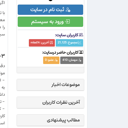
اگر
ثبت نام در سایت
با 
معم
ورود به سیستم
را 
سیس
کاربران سایت:
مجموع:
21,125
آخرین:
milad74
کاربران حاضر درسایت:
۳- یک اصل مهم: همه چیز باید در عمل تست و مشخص شود
مهمان:
410
عضو:
0
دقت
موا
موضوعات اخبار
دا
- ت
آخرین نظرات کاربران
- ک
کار
مطالب پیشنهادی
است