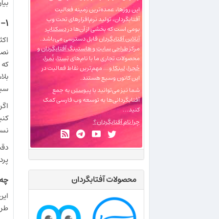
بیا
این روزها، عمده‌ترین زمینه فعالیت
آفتابگردان، تولید نرم‌افزارهای تحت وب
۱- نیازمندی‌های اولیه سرور:
بومی است که بخشی از آن‌ها در
دسکتاپ
آنلاین آفتابگردان
قابل دسترسی می‌باشد.
مرکز
طراحی سایت و هاستینگ آفتابگردان
و
محصولات تجاری ما با نام‌های
تِستا
،
نُمرا
،
حُجرا
،
لینکا
و... مهم‌ترین نقاط فعالیت در
بلا
این کانون وسیع هستند.
سیستم
شما نیز می‌توانید با
پیوستن
به جمع
آفتابگردانی‌ها به توسعه وب فارسی کمک
کنید...
کنی
چرا نام آفتابگردان؟
نسخه PHP شما باید ۵.۳ به بالا باشد (تا این لحظه
دقت
پرد
محصولات آفتابگردان
چه 
این
طرا