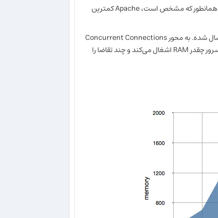
آمده است. همانطور که مشخص است، Apache کمترین
در یک تست، ۲۵ هزار تقاضای لود یک عکس ۵ کیلوبایتی در یک ثانیه به وب‌سرور ارسال شده. به محور Concurrent Connections
(اتصالات همزمان) دقت کنید که هر چه اتصالات همزمان بیشتر می‌شود، هر وب‌سرور چقدر RAM اشغال می‌کند و چند تقاضا را