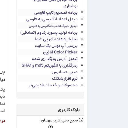
نوشتاری
برنامه تصحیح تایپ فارسی
مبدل اعداد انگلیسی به فارسی
تبدیل حروف اشتباه انگلیسی به فارسی
برنامه تولید پسورد رندوم (تصادفی)
نمایش‌دهنده آی.پی شما
بررسی آپ بودن یک سایت
Color Picker آنلاین
تبدیل آدرس رمزگذاری شده
رمزگذاری با الگوریتم md5 و SHA1
مینی حسابرس
۲
نرم افزار شکلک
نیا
محصولات و خدمات قدیمی‌تر
یک 
ندا
بلوک کاربری
است
صبح بخیر کاربر مهمان!
در 