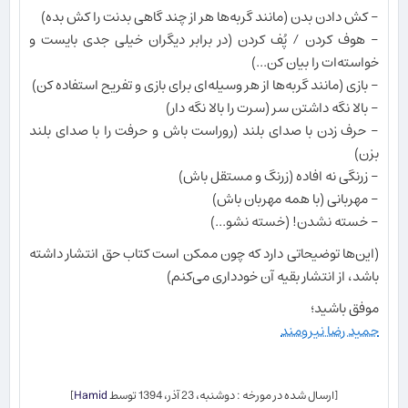
- کش دادن بدن (مانند گربه‌ها هر از چند گاهی بدنت را کش بده)
- هوف کردن / پُف کردن (در برابر دیگران خیلی جدی بایست و
خواسته‌ات را بیان کن...)
- بازی (مانند گربه‌ها از هر وسیله‌ای برای بازی و تفریح استفاده کن)
- بالا نگه داشتن سر (سرت را بالا نگه دار)
- حرف زدن با صدای بلند (روراست باش و حرفت را با صدای بلند
بزن)
- زرنگی نه افاده (زرنگ و مستقل باش)
- مهربانی (با همه مهربان باش)
- خسته نشدن! (خسته نشو...)
(این‌ها توضیحاتی دارد که چون ممکن است کتاب حق انتشار داشته
باشد، از انتشار بقیه آن خودداری می‌کنم)
موفق باشید؛
حمید رضا نیرومند
[ارسال شده در مورخه : دوشنبه، 23 آذر، 1394 توسط
Hamid
]