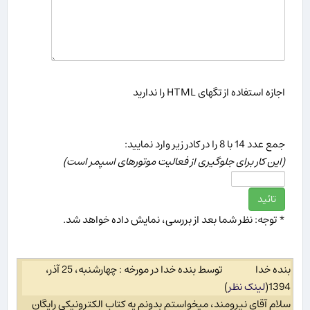
اجازه استفاده از تگهای HTML را ندارید
جمع عدد 14 با 8 را در كادر زیر وارد نمایید:
(این كار برای جلوگیری از فعالیت موتورهای اسپمر است)
* توجه: نظر شما بعد از بررسی، نمایش داده خواهد شد.
بنده خدا
توسط بنده خدا در مورخه : چهارشنبه، 25 آذر،
1394
(
لینک نظر
)
سلام آقای نیرومند، میخواستم بدونم یه کتاب الکترونیکی رایگان