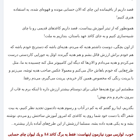
قصد داریم از باقیمانده این چای كه الان حسابی مونده و قهوه‌ای شده، یه استفاده
هنری كنیم!
همونطور كه از تیتر آموزش پیداست، قصد داریم كاغذهای قدیمی رو با چای
شبیه‌سازی كنیم و به جای كاغذ عهد باستان، بندازیم به ملت!
از اون بچگی، دوست داشتم هدیه كه می‌دم، هدیه‌ای باشه كه دسترنج خودم باشه كه
هم خودم براش ارزش قائل بشم و هم هدیه گیرنده. اوئل یه جورایی كاردستی درست
می‌كردم و هدیه می‌دادم و الان‌ها كه دیگه این كامپیوتر مثل كنه چسبیده به ما، مثل
طرح‌هایی كه خودم باهاش حال می‌كنم و معمولا عكس صاحب هدیه توشه، می‌زنم و
با پرینت رنگی كه مخصوص همین كار خریدم، پرینت می‌گیرم، می‌دم رفقا.
مطمئنم این نوع هدیه‌ها خیلی برای دوستام بیشتر ارزش داره تا اینكه برم یه قاب از
بیرون بخرم و بدم بهش!
بگذریم، اینا رو گفتم كه یه كم در آداب و رسوم هدیه‌ دادنمون تجدید نظر كنیم، یه بیت
شعر اگه با دست خود شما روی یه كاغذی كه امروز آموزش ساختش رو می‌دم، نوشته
بشه و به یكی هدیه داده بشه، مسلما ارزشش از این طرح‌های آماده بازار بیشتره...
خوب، لوازمی مورد نیازمون اینهاست: فقط یه برگ كاغذ
A4
و یك لیوان چای حسابی