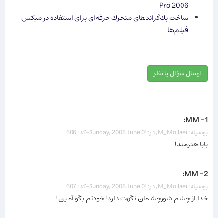
Pro 2006
ساخت بك‌گراندهای متحرك حرفه‌ای برای استفاده در میكس
فیلم‌ها
ارسال سؤال یا نظر
1- MM:
بوسیله: M_Mollaei, در: Sunday, 2008 June 01-کد: 606
بابا هنرمند!
2- MM:
بوسیله: M_Mollaei, در: Sunday, 2008 June 01-کد: 607
خدا از چشم شورچشمان نگهت داره! خودتم بگو آمين!