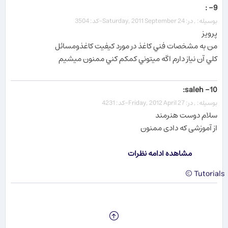
9- :
بوسیله: , در: Saturday, 2011 September 24-کد: 3504
پرويز
من به مشخصات فني کاغذ در مورد کيفيت کاغذومسائل
کلي آن نياز دارم اگه ميتوني کمکم کني ممنون ميشيم
10- saleh:
بوسیله: , در: Friday, 2012 April 27-کد: 4231
سلام دوست هنرمند
از آموزشی که دادی ممنون
مشاهده ادامه نظرات
Tutorials ©