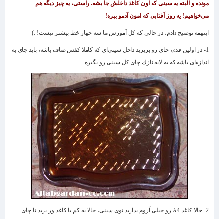
مونده و البته یه سینی كه اون كاغذ داخلش جا بشه. راستی، یه چیز دیگه هم
می‌خواهیم! یه روز آفتابی كه امون آدمو ببره!
اینهمه توضیح دادم، در حالی كه كل آموزش ما سه چهار خط بیشتر نیست! :)
1
- در اولین قدم، چای رو بریزید داخل سینی‌ای كه كاملا كفش صاف باشه، باید چای به
اندازه‌ای باشه كه یه لایه نازك چای كل سینی رو بگیره.
2- حالا كاغذ
A4
رو خیلی آروم بذارید توی سینی، حالا یه كم با كاغذ ور برید تا چای