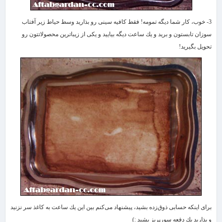
3- خوب، كار شما دیگه تمومه! فقط كافیه سینی رو بذارید وسط حیاط زیر آفتاب
سوزان تابستون و برید و یك ساعت دیگه بیایید و یكی از زیباترین محصولاتتون رو
تحویل بگیرید!
برای اینكه حسابی ذوق‌زده بشید، پیشنهاد می‌كنم بین این یك ساعت به كاغذ سر نزنید
و بذارید یك دفعه سورپریز بشید :)