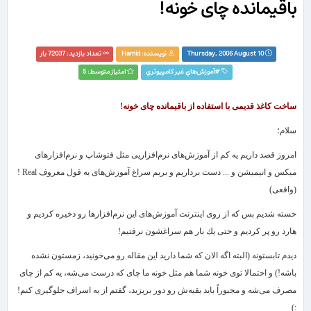
باقیمانده چای خونه!
Thursday, 2006 August 10
نویسنده:
Hamid
تعداد بازدید: 72037 بار
#
آموزش‌هاي غير كامپيوتري
امتیاز متوسط: 5
ساخت كاغذ قدیمی با استفاده از باقیمانده چای خونه!
سلام؛
امروز قصد داریم یه كم از آموزش‌های نرم‌افزاریی مثل فتوشاپ و نرم‌افزارهای
میكس و انیمیشن و ... دست برداریم و بریم سراغ آموزش‌های به قول معروف
Real
!
(واقعی)
خسته شدیم بس كه از روی اینترنت آموزش‌های این نرم‌افزارها رو ذخیره كردیم و
هارد رو پر كردیم و حتی یك بار هم سراغشون نرفتیم!
دیدم تابستونه (البته اگه الان كه شما دارید این مقاله رو می‌خونید، زمستون نشده
باشه!) و احتمالا توی خونه شما هم مثل خونه ما چای كه درست می‌شه، یه كم از چای
مصرف می‌شه و مجبوراً باید بقیه‌ش رو دور بریزید، گفتم از یه اسراف جلوگیری كنم!
:)