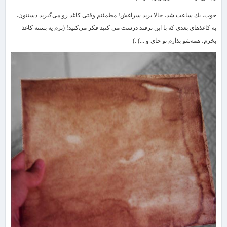
خوب، یك ساعت شد، حالا برید سراغش! مطمئنم وقتی كاغذ رو می‌گیرید دستتون،
به كاغذهای بعدی كه با این ترفند درست می كنید فكر می‌كنید! (برم یه بسته كاغذ
بخرم، همه‌شو بذارم تو چای و ...) :)