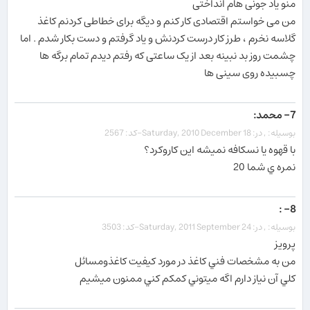
منو یاد جونی هام انداختی
من می خواستم اقتصادی کار کنم و دیگه برای خطاطی کردنم کاغذ
گلاسه نخرم ، طرز کار درست کردنش و یاد گرفتم و دست بکار شدم . اما
چشمت روز بد نبینه بعد از یک ساعتی که رفتم دیدم تمام برگه ها
چسبیده روی سینی ها
7- محمد:
بوسیله: , در: Saturday, 2010 December 18-کد: 2567
با قهوه يا نسكافه نميشه اين كاروكرد؟
نمره ي شما 20
8- :
بوسیله: , در: Saturday, 2011 September 24-کد: 3503
پرويز
من به مشخصات فني کاغذ در مورد کيفيت کاغذومسائل
کلي آن نياز دارم اگه ميتوني کمکم کني ممنون ميشيم