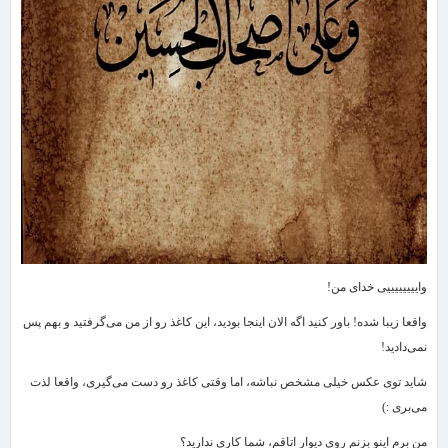
واییییییییی خدای من!
واقعا زیبا شده! باور كنید اگه الان اینجا بودید، این كاغذ رو از من می‌گرفتید و بهم پس
نمی‌دادید!
شاید توی عكس خیلی مشخص نباشه، اما وقتی كاغذ رو دست می‌گیری، واقعا لذت
می‌بری :)
من برم اینو بزنم روی دیوار اتاقم، شما كاری ندارید؟