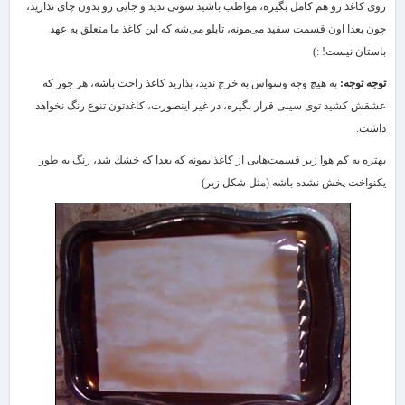
روی كاغذ رو هم كامل بگیره، مواظب باشید سوتی ندید و جایی رو بدون چای نذارید،
چون بعدا اون قسمت سفید می‌مونه، تابلو می‌شه كه این كاغذ ما متعلق به عهد
باستان نیست! :)
توجه توجه:
به هیچ وجه وسواس به خرج ندید، بذارید كاغذ راحت باشه، هر جور كه
عشقش كشید توی سینی قرار بگیره، در غیر اینصورت، كاغذتون تنوع رنگ نخواهد
داشت.
بهتره یه كم هوا زیر قسمت‌هایی از كاغذ بمونه كه بعدا كه خشك شد، رنگ به طور
یكنواخت پخش نشده باشه (مثل شكل زیر)