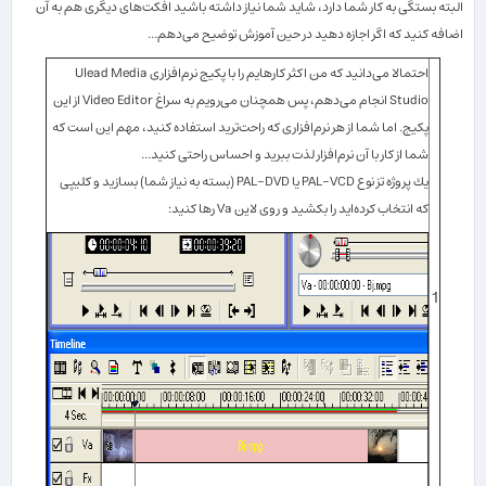
البته بستگی به كار شما دارد، شاید شما نیاز داشته باشید افكت‌های دیگری هم به آن
اضافه كنید كه اگر اجازه دهید در حین آموزش توضیح می‌دهم...
احتمالا می‌دانید كه من اكثر كارهایم را با پكیج نرم‌افزاری Ulead Media
Studio انجام می‌دهم، پس همچنان می‌رویم به سراغ Video Editor از این
پكیج. اما شما از هر نرم‌افزاری كه راحت‌ترید استفاده كنید، مهم این است كه
شما از كار با آن نرم‌افزار لذت ببرید و احساس راحتی كنید...
یك پروژه تز نوع PAL-VCD یا PAL-DVD (بسته به نیاز شما) بسازید و كلیپی
كه انتخاب كرده‌اید را بكشید و روی لاین Va رها كنید:
1