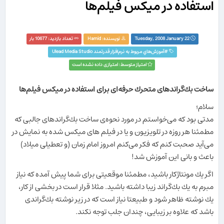
استفاده در میكس فیلم‌ها
Tuesday, 2008 January 22
نویسنده:
Hamid
تعداد بازدید: 10677 بار
#
آموزش‌هاي مربوط به نرم‌افزار قدرتمند Ulead Media Studio‏
امتیاز متوسط: امتیازی داده نشده است
ساخت بك‌گراندهای متحرك حرفه‌ای برای استفاده در میكس فیلم‌ها
سلام؛
مدتی بود كه می‌خواستم در مورد نحوه‌ی ساخت بك‌گراندهای جالبی كه
مطمئنا هر روزه در تلویزیون و یا در فیلم های میكس شده به نمایش در
می‌آید صحبت كنم كه فكر می‌كنم امروز امام زمان (و تعطیلی میلاد)
باعث و بانی این آموزش شد!
اگر یك مونتاژكار باشید، مطمئنا موقعیتی برای شما پیش آمده كه نیاز
مبرم به یك بك‌گراند زیبا داشته باشید. مثلا قرار است در بخشی از كار،
یك نوشته ظاهر شود و طبیعتا نیاز است كه در زیر نوشته بك‌گراندی
باشد كه علاوه بر زیبایی، چندان جلب توجه نكند.