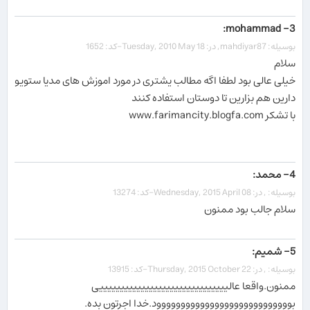
3- mohammad:
بوسیله: mahdiyar87, در: Tuesday, 2010 May 18-کد: 1652
سلام
خیلی عالی بود لطفا اگه مطالب یشتری در مورد اموزش های مدیا ستویو
دارین هم بزارین تا دوستان استفاده کنند
با تشکر www.farimancity.blogfa.com
4- محمد:
بوسیله: , در: Wednesday, 2015 April 08-کد: 13274
سلام جالب بود ممنون
5- شمیم:
بوسیله: , در: Thursday, 2015 October 22-کد: 13915
ممنون.واقعا عالیییییییییییییییییییییییییییییییی
بوووووووووووووووووووووووووووود.خدا اجرتون بده.