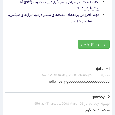
نکات امنیتی در طراحی نرم افزارهای تحت وب (pdf) [با
پیش‌فرض PHP]
مهم: افزودن بر تعداد افكت‌های متنی در نرم‌افزارهای میكس،
با استفاده از Swish
ارسال سؤال یا نظر
1- jafar:
بوسیله: , در: Saturday, 2008 February 16-کد: 545
hello . very goooooooooooooooddddd
2- perboy:
بوسیله: perboy, در: Thursday, 2008 March 06-کد: 556
سلام . دمت گرم