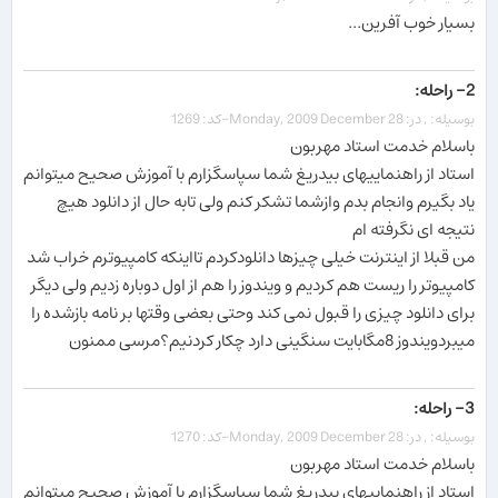
بسیار خوب آفرین...
2- راحله:
بوسیله: , در: Monday, 2009 December 28-کد: 1269
باسلام خدمت استاد مهربون
استاد از راهنماییهای بیدریغ شما سپاسگزارم با آموزش صحیح میتوانم
یاد بگیرم وانجام بدم وازشما تشکر کنم ولی تابه حال از دانلود هیچ
نتیجه ای نگرفته ام
من قبلا از اینترنت خیلی چیزها دانلودکردم تااینکه کامپیوترم خراب شد
کامپیوتر را ریست هم کردیم و ویندوز را هم از اول دوباره زدیم ولی دیگر
برای دانلود چیزی را قبول نمی کند وحتی بعضی وقتها بر نامه بازشده را
میبردویندوز 8مگابایت سنگینی دارد چکار کردنیم؟مرسی ممنون
3- راحله:
بوسیله: , در: Monday, 2009 December 28-کد: 1270
باسلام خدمت استاد مهربون
استاد از راهنماییهای بیدریغ شما سپاسگزارم با آموزش صحیح میتوانم