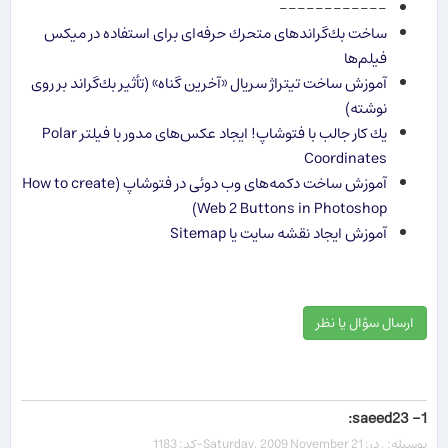
------------
ساخت بك‌گراندهای متحرك حرفه‌ای برای استفاده در میكس
فیلم‌ها
آموزش ساخت تیتراژ سریال «آخرین گناه» (تأثیر بك‌گراند بر روی
نوشته)
یك كار جالب با فتوشاپ! ایجاد عكس‌های مدور با فیلتر Polar
Coordinates
آموزش ساخت دکمه‌های وب دوئی در فتوشاپ (How to create
Web 2 Buttons in Photoshop)
آموزش ایجاد نقشه سایت یا Sitemap
ارسال سؤال یا نظر
1- saeed23:
بوسیله: , در: Saturday, 2009 November 21-کد: 1183