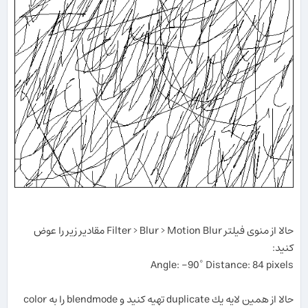
حالا از منوی فیلتر Filter > Blur > Motion Blur مقادیر زیر را عوض
كنید:
Angle: -90˚ Distance: 84 pixels
حالا از همین لایه یك duplicate تهیه كنید و blendmode را به color