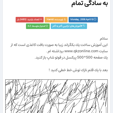
به سادگی تمام
Monday, 2006 April 10
نویسنده:
Hamid
تعداد بازدید: 24812 بار
#
آموزش‌های ترکیبی گام به گام
امتیاز متوسط: 3.2
سلام
این آموزش ساخت یك بكگراند زیبا به صورت بافت كاغذی است كه از
سایت www.qkzonline.com برداشته ام .
یك صفحه 500*500 پیكسل در فوتو شاپ باز كنید.
بعد با یك قلم نازك توش خط خطی كنید !