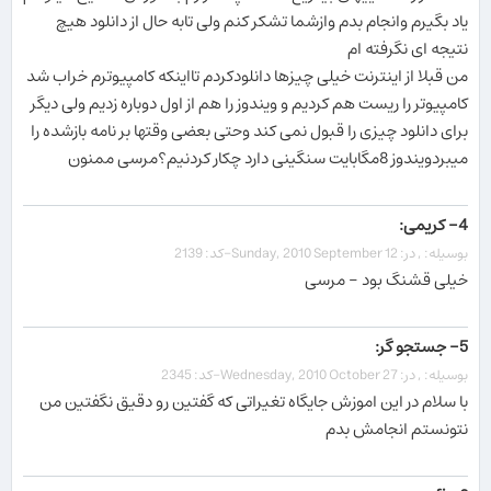
یاد بگیرم وانجام بدم وازشما تشکر کنم ولی تابه حال از دانلود هیچ
نتیجه ای نگرفته ام
من قبلا از اینترنت خیلی چیزها دانلودکردم تااینکه کامپیوترم خراب شد
کامپیوتر را ریست هم کردیم و ویندوز را هم از اول دوباره زدیم ولی دیگر
برای دانلود چیزی را قبول نمی کند وحتی بعضی وقتها بر نامه بازشده را
میبردویندوز 8مگابایت سنگینی دارد چکار کردنیم؟مرسی ممنون
4- کریمی:
بوسیله: , در: Sunday, 2010 September 12-کد: 2139
خیلی قشنگ بود - مرسی
5- جستجو گر:
بوسیله: , در: Wednesday, 2010 October 27-کد: 2345
با سلام در این اموزش جایگاه تغیراتی که گفتین رو دقیق نگفتین من
نتونستم انجامش بدم