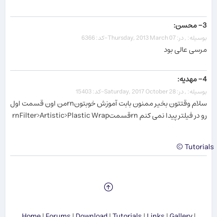
3- محسن:
بوسیله: , در: Thursday, 2013 March 07-کد: 6366
مرسی عالی بود
4- مهدیه:
بوسیله: , در: Saturday, 2017 October 28-کد: 15403
سلام وقتتون بخیر ممنون بابت آموزش خوبتونrnمن اون قسمت اول
رو در فیلتر پیدا نمی کنم rnقسمتrnFilter>Artistic>Plastic Wrap
Tutorials ©
Home
|
Forums
|
Download
|
Tutorials
|
Links
|
Gallery
|