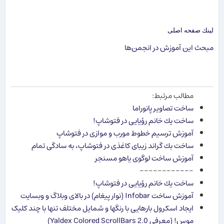
لینك صفحه اصلی
مبحث این آموزش در انجمن‌ها
.
مطالب مرتبط:
ساخت تصاویر پانوراما
ساخت یك خانم رؤیایی در فتوشاپ!
آموزش ترسیم خطوط مورب و موازی در فتوشاپ
ساخت بك گراند زیبای كاغذی در فتوشاپ، به سادگی تمام
آموزش ساخت لوگوی یاهو مسنجر
------------
ساخت یك خانم رؤیایی در فتوشاپ!
آموزش ساخت Infobar (نوار پیغام) در بالای وبلاگ و وب​سایت
ایجاد اسکرول بارهایی با رنگ​ها و شمایل مختلف تنها با چند کلیک
موس! (معرفی Yaldex Colored ScrollBars 2.0)