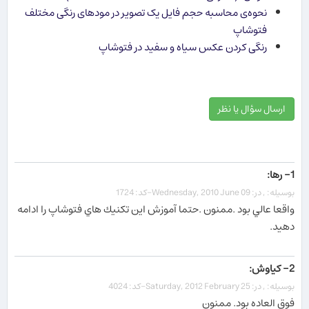
نحوه‌ی محاسبه حجم فایل یک تصویر در مودهای رنگی مختلف
فتوشاپ
رنگی کردن عکس سیاه و سفید در فتوشاپ
ارسال سؤال یا نظر
1- رها:
بوسیله: , در: Wednesday, 2010 June 09-کد: 1724
واقعا عالي بود .ممنون .حتما آموزش اين تكنيك هاي فتوشاپ را ادامه
دهيد.
2- کیاوش:
بوسیله: , در: Saturday, 2012 February 25-کد: 4024
فوق العاده بود. ممنون