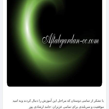
با تشکر از تمامی دوستان که مراحل این آموزش را دنبال کردند وبه امید
موفقیت و سربلندی برای تمامی عزیزان :حامد ارشادی پور