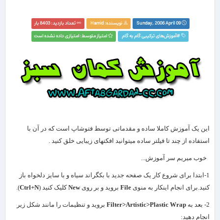
Sunday, 2006 April 09
نویسنده:
Hamid
تعداد بازدید: 8403 بار
#
آموزش‌های ترکیبی گام به گام
امتیاز متوسط: امتیازی داده نشده است
این یک آموزش كاملا ساده و مقدماتی توسط فتوشاپ است كه در آن با
استفاده از چند تا فیلتر ساده میتوانید افكتهای زیبایی خلق کنید .
خوب میریم سر آموزش...
1-ابتدا برای شروع کار یک صفحه جدید با بکگراند سیاه و با سایز دلخواه باز
کنید.برای انجام اینکار به منوی
File
بروید و بر روی
New
کلیک کنید (
Ctrl+N
).
2- بعد به
Filter>Artistic>Plastic Wrap
بروید و تنظیمات را مانند شکل زیر
انجام دهید: