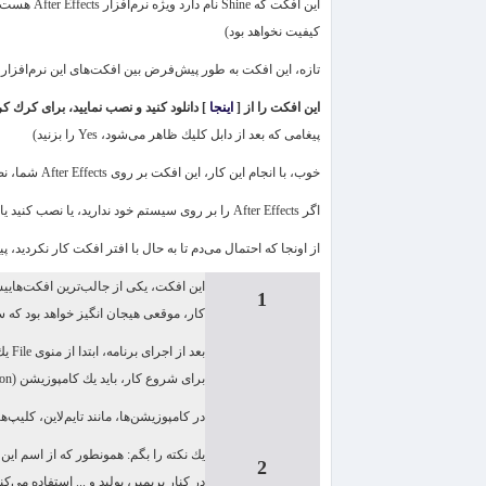
این افكت كه
Shine
نام دارد ویژه نرم‌افزار
After Effects
هست! بن
كیفیت نخواهد بود)
تازه، این افكت به طور پیش‌فرض بین افكت‌های این نرم‌افزار ن
این افكت را از
[
اینجا
]
دانلود كنید و نصب نمایید، برای كرك 
پیغامی كه بعد از دابل كلیك ظاهر می‌شود،
Yes
را بزنید)
خوب، با انجام این كار، این افكت بر روی
After Effects
شما، نصب
اگر
After Effects
را بر روی سیستم خود ندارید، یا نصب كنید ی
از اونجا كه احتمال می‌دم تا به حال با افتر افكت كار نكردید، 
این افكت، یكی از جالب‌ترین افكت‌هاییست
1
كار، موقعی هیجان انگیز خواهد بود كه س
بعد از اجرای برنامه، ابتدا از منوی
File
یك 
برای شروع كار، باید یك كامپوزیشن (
on
در كامپوزیشن‌ها، مانند تایم‌لاین، كلیپ
یك نكته را بگم: همونطور كه از اسم این 
2
در كنار پریمیر، یولید و ... استفاده می‌كن