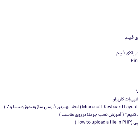
ی فیلم
 بالای فیلم
د کنیم؟ ( آموزش نصب جوملا بر روی هاست )
How t)