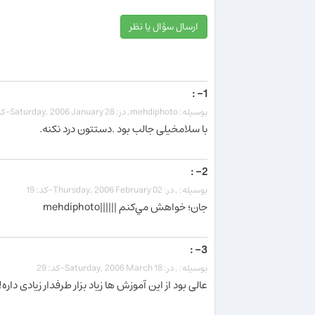
ارسال سؤال یا نظر
1- :
بوسیله: mehdiphoto, در: Saturday, 2006 January 28-کد: 17
با سلامخیلی جالب بود .دستتون درد نکنه.
2- :
بوسیله: , در: Thursday, 2006 February 02-کد: 19
جان؛ خواهش مي‌كنم ||||||mehdiphoto
3- :
بوسیله: , در: Saturday, 2006 March 18-کد: 29
عالی بود از این آموزش ها زیاد بزار طرفدار زیادی داره!