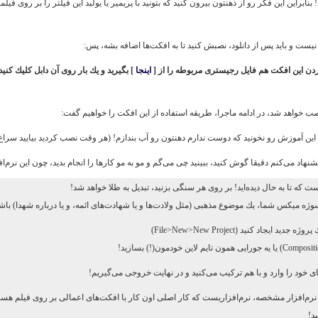
ابراین این فكر رو از ذهنتون بیرون كنید كه بتونید با پریمیر یا یولید این فیلتر را بر روی فیلمت
یست و باید پس از دانلود، نصبش كنید تا به افكت‌ها اضافه بشه، پس:
كردن این افكت هم فایل رجیستری مربوطه را از
[
اینجا
]
بگیرید و یك بار روی آن دابل كلیك كنید
 خواهد شد، در ادامه ماجرا، طریقه استفاده از این افكت را خواهیم گفت:
ا این آموزش رو نخونید كه دوست ندارم دهنتون رو آب بندازم! (هر وقت نصب كردید بیایید سرا
پیشنهاد می‌كنم دقیقا گوش كنید، ببینید چی می‌گم و مو به مو كارها را انجام بدید، چون این نرم
 كه تا به حال دیده‌اید! بر روی هر سنگی بزنید، تبدیل به طلا خواهد شد!
وژه میكس شما، یك موضوع مذهبی (مثل ولادت‌ها و یا شهادت‌های ائمه، و یا درباره شهدا) باش
پروژه جدید ایجاد كنید (
File>New>New Project
)
Compositi
) یا یه جورایی همون تایم لاین خودمون(!) بسازید!
‌های خود را وارد و با هم تركیب می‌كنید و در نهایت خروجی می‌گیریم!
نرم‌افزار مشخصه، نرم‌افزاریست كه كار اصلی اون كار با افكت‌های اعمالی بر روی فیلم هست، ‌ب
ید!