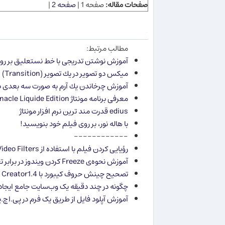
صفحات مقاله:
صفحه 1 |
صفحه 2
|
.
مطالب مرتبط:
آموزش نوشتن تدریجی با خط نستعلیق بر رو
میكس دو تصویر در یك تصویر (Transition)
آموزش چرخاندن یك آرم به صورت سه بعدی در
معرفی برنامه مونتاژ Pinnacle Liquide Edition
edius قدرت مند ترین نرم افزار مونتاژ
با هاله نور، بر روی فیلم خود بنویسید!
------------
رؤیایی كردن فیلم با استفاده از Video Filters
آموزش نحوه‌ی Freeze كردن ویندوز در برابر تغییرات كاربران
تصحیح چینش حروف کیبورد با Microsoft Keyboard Layout Creator1.4 (ایجاد بهترین فارسی ساز ویندوز ویستا و 7 )
چگونه در چند دقیقه یک وب‌سایت جامع ایجا
آموزش آپلود فایل از طریق یک فرم در پی.اچ.پی (o upload a file in PHP