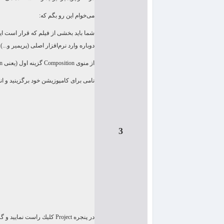
می‌خوام این رو بگم كه:
شما باید بخشی از فیلم كه قرار است ای
دوباره وارد نرم‌افزار اصلی (پریمیر و...) 
از منوی
Composition
گزینه اول (یعنی
n
نامی برای كامپوزیشن خود برگزینید و اند
3
در پنجره
Project
كلیك راست نمایید و گز