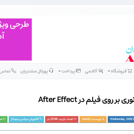
فروشگاه
آکادمی
پرداخت
پورتال مشتریان
تماس
روی فیلم در After Effect
نویسنده:
Hamid
تعداد بازدید: 25196 بار
#
آموزش ميكس و مونتاژ
امت