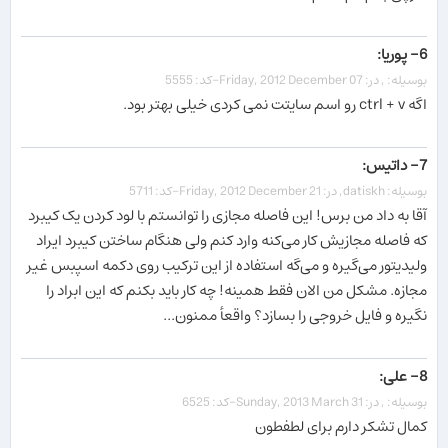
6- پوریا:
بوسیله: , در: Friday, 2012 December 07-کد: 5555
اگه ctrl + v رو اسم سایتت نمی کردی خیلی بهتر بود.
7- داتیس:
بوسیله: datiskh, در: Friday, 2012 December 21-کد: 5711
آقا به داد من برس! این فاصله مجازی را توانستم با لود کردن یک کیبرد
که فاصله مجازیش کار می‌کنه وارد کنم ولی هنگام ساختن کیبرد ایراد
ولیدیتور می‌گیره و می‌گه استفاده از این ترکیب روی دکمه اسپبس غیر
مجازه. مشکل من الان فقط همینه! چه کار باید بکنم که این ابراد را
نگیره و فایل خروجی را بسازد؟ واقعأ ممنون...
8- علی:
بوسیله: , در: Sunday, 2013 March 31-کد: 6525
کمال تشکر دارم برای لطفطون