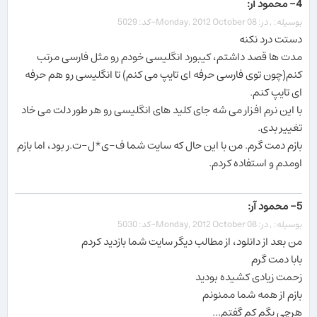
4- محمود آر:
بوسیله: , در: Monday, 2012 October 08-کد: 5029
دستت درد نکنه
مدت ها قصد داشتم، کیبورد انگلیسی خودم رو مثل فارسی مرتب
کنم(چون توی فارسی حرفه ای تایپ می کنم) تا انگلیسی رو هم حرفه
ای تایپ کنم.
با این نرم افزار می شه جای کلید های انگلیسی رو هر طور دلت می خاد
تغییر بدی.
بازم دمت گرم. من با این حال که سایت شما ف-ی*ل-ت.ر بود، اما بازم
اومدم و استفاده کردم.
5- محمود آر:
بوسیله: , در: Monday, 2012 October 08-کد: 5030
من بعد از دانلود، از مطالب دیگر سایت شما بازدید کردم
بابا دمت گرم
زحمت زیادی کشیده بودید
بازم از همه شما ممنونم
هرچی بگم کم گفتم...