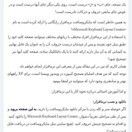
یک نسخه، جای «پ» و «ژ» درست است، روی یکی دیگر جای آن​ها درست است و در
عوض جای مابقی حروف و حرکات نادرست است!
به همین خاطر است که مایکروسافت نرم​افزار رایگانی را ارائه کرده است به نام
»!
Microsoft Keyboard Layout Creator
«
با استفاده از این نرم​افزار افراد مختلف با زبان​های مختلف می​توانند صفحه کلید خود را
طبق میل خود بچینند و پس از چیدمان درست حروف، آن را به عنوان یک فایل نهایی
به کسانی که به آن نیاز دارند ارائه کنند تا با یک دابل​کلیک ساده، صفحه کلید ​آن​ها نیز
تصحیح شود!
همان کاری که من در این مقاله پس از معرفی این نرم​افزار انجام خواهم داد.
توجه کنید که من هدف اصلی​ام تصحیح کیبورد در ویندوز ویستا است، برای
XP
راه​های
بهتر و ساده​تری وجود دارد که می​توانید
در اینجا ببینید
.
و اما آموزش اجمالی درباره​ نحوه​ کار با این نرم​افزار:
دانلود و نصب نرم​افزار:
اگر حوصله سر و کله زدن با مرکز دانلود مایکروسافت را دارید،
به این صفحه بروید
و
پس از طی مراحلی تقریباً دشوار،
Microsoft Keyboard Layout Creator
را دانلود کنید
و اقدام به تصحیح چینش حروف کنید. (هیچ سایتی مثل مایکروسافت در دریافت فایل
اذیت نمی​کند!)