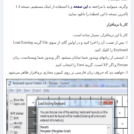
وگرنه، می​توانید با مراجعه به
این صفحه
و با استفاده از لینک مستقیم، نسخه 1.4
(آخرین نسخه تا این لحظه) را دانلود نمایید.
کار با نرم​افزار
کار با این نرم​افزار، بسیار ساده است،
1- پس از نصب، آن را اجرا کنید و در اولین گام، از منوی
File
گزینه
Load Existing
Keyboard
را کلیک کنید.
2- لیستی از زبان​های ویندوز شما نمایان می​شود. اگر ویندوز شما ویستاست، زبان
Persian
و اگر
XP
است، گزینه
Farsi
را انتخاب کنید.
3- خواهید دید که حروف زبان فارسی بر روی کیبورد مجازی‌ نرم​افزار ظاهر می‌شود.