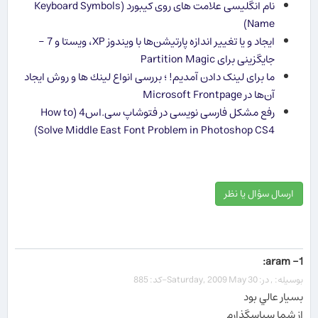
نام انگلیسی علامت های روی کیبورد (Keyboard Symbols
Name)
ایجاد و یا تغییر اندازه پارتیشن‌ها با ویندوز XP، ویستا و 7 -
جایگزینی برای Partition Magic
ما برای لینک دادن آمدیم! ؛ بررسی انواع لینك ها و روش ایجاد
آن‌ها در Microsoft Frontpage
رفع مشکل فارسی نویسی در فتوشاپ سی.اس4 (How to
Solve Middle East Font Problem in Photoshop CS4)
ارسال سؤال یا نظر
1- aram:
بوسیله: , در: Saturday, 2009 May 30-کد: 885
بسيار عالي بود
از شما سپاسگذارم