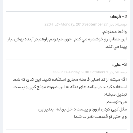
2- فرهاد:
بوسیله: , در: Monday, 2010 September 27-کد: 2204
واقعا ممنونم.
اين مطلب رو خوشمزه مي کنم، چون ميدونم بازهم در آينده بهش نياز
پيدا مي کنم.
3- علی:
بوسیله: , در: Friday, 2010 October 01-کد: 2223
اگه میشه از کد اصلی فاصله مجازی استفاده کنید. این کدی که شما
استفاده کردید در برنامه های دیگه به این صورت موقع کپی و پیست
تبدیل میشه:
می¬نویسم
مثل کپی کردن از ورد و پیست داخل برنامه ایندیزاین
و یا حتی تو قسمت نظرات شما