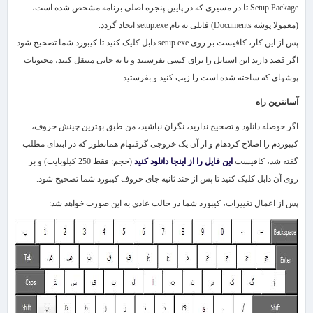
Setup Package
تا در مسیری که در پایین پنجره اصلی برنامه مشخص شده است،
(معمولا پوشه
Documents
) فایلی به نام
setup.exe
ایجاد گردد.
پس از این کار، کافی​ست بر روی
setup.exe
دابل کلیک کنید تا کیبورد شما تصحیح شود.
اگر قصد دارید این استایل را برای کسی بفرستید و یا به جایی منتقل کنید،​ محتویات
پوشه​ای که ساخته شده است را زیپ کنید و بفرستید.
آسان​ترین راه
اگر حوصله دانلود و تصحیح ندارید، نگران نباشید، من طبق بهترین چینش حروف،
کیبوردم را اصلاح کرده​ام و از آن یک خروجی گرفته​ام همانطور که در ابتدای مطلب
گفته شد، کافی​ست
این فایل را از اینجا دانلود کنید
(حجم: فقط 250 کیلوبایت) و بر
روی آن دابل کلیک کنید
تا پس از چند ثانیه جای حروف کیبورد شما تصحیح شود.
پس از اعمال تغییرات، کیبورد شما در حالت عادی به این صورت خواهد شد: