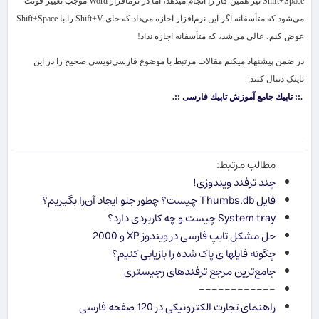
Shift+Space
نیز همین کار را انجام می​دهد، اما در نرم​افزار
Word
موجب تغییر فونت
می‌شود که متأسفانه اگر این نرم‌افزار اجازه می‌داد که جای
Shift+V
را با
Shift+Space
عوض کنم، عالی می‌شد، که متأسفانه اجازه نداد!
در ضمن پیشنهاد می​کنم مقالات مرتبط با موضوع فارسی‌نویسی صحیح را در این
تاپیک دنبال کنید:
.:: تاپیك جامع آموزش تاپیك فارسی ::.
.
مطالب مرتبط:
چند ترفند ویندوزی!
فایل Thumbs.db چیست؟ چطور جلو ایجاد آن‌را بگیریم؟
System tray چیست و چه كاربردی دارد؟
حل مشكل تایپ فارسی در ویندوز XP و 2000
چگونه فایلها ی پاک شده را بازیابی کنیم؟
جامع‌ترین مرجع ترفندهای رجیستری
------------
راهنمای تجارت الکترونیکی در 120 صفحه فارسی