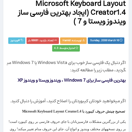
Microsoft Keyboard Layout
Creator1.4 (ایجاد بهترین فارسی ساز
ویندوز ویستا و 7 )
Sunday, 2008 March 16
نویسنده:
Hamid
تعداد بازدید: 88681 بار
#
ويندوز
امتیاز متوسط: 4.3
اگر دنبال یک فارسی ساز خوب برای Windows Vista یا Windows 7 می​
گردید، مطلب زیر را مطالعه کنید:
بهترین فارسی ساز برای Windows 7 ، ویندوز ویستا و ویندوز XP
اگر می​خواهید خودتان کیبوردتان را اصلاح کنید، آموزش را دنبال کنید.
تصحیح چینش حروف کیبورد با Microsoft Keyboard Layout Creator1.4
یکی از بزرگ​ترین مشکلات فارسی​زبانان با جای حروف فارسی بر روی کیبورد است!
بر روی نسخه​های مختلف ویندوز و انواع آن، جای این حروف مدام تغییر می​کند! روی