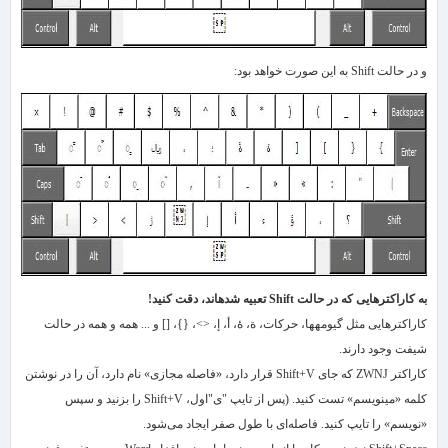
و در حالت Shift به این صورت خواهد بود:
به کاراکترهایی که در حالت
Shift
تعبیه شده​اند، دقت کنید!
کاراکترهایی مثل گیومه​ها، حرکات، ة، ۀ، أ، إ، <>، {}،​ [] و ... همه و همه در حالت
شیفت وجود دارند.
کاراکتر
ZWNJ
که جای
Shift+V
قرار دارد، «فاصله مجازی» نام دارد، آن را در نوشتن
کلمه «می​نویسم» تست کنید. (پس از تایپ "ی"اول،
Shift+V
را بزنید و سپس
«نویسم» را تایپ کنید. فاصله‌ای با طول صفر ایجاد می‌شود.