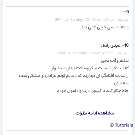
9- :
بوسیله: , در: Sunday, 2014 March 02-کد: 9671
واقعا مرسی خیلی عالی بود
10- عبدی زاده :
بوسیله: , در: Monday, 2014 May 26-کد: 10354
سلام وقت بخیر
گفتید اگر از سایت ماکروسافت برداریم دشوار
از سایت آفتابگردان برداریم که دیدیم اونم عزاداره و مشکی شده
صفحش
حالا چکار کنم با کیبورد درب و داغون خودم
مشاهده ادامه نظرات
Tutorials ©