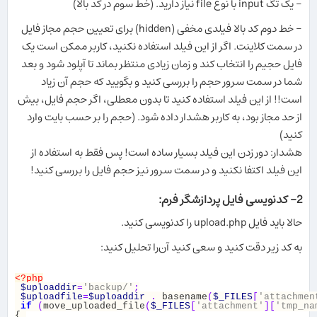
- یک تگ input با نوع file نیاز دارید. (خط سوم در کد بالا)
- خط دوم کد بالا فیلدی مخفی (hidden) برای تعیین حجم مجاز فایل
در سمت کلاینت. اگر از این فیلد استفاده نکنید، کاربر ممکن است یک
فایل حجیم را انتخاب کند و زمان زیادی منتظر بماند تا آپلود شود و بعد
شما در سمت سرور حجم را بررسی کنید و بگویید که حجم آن زیاد
است!! از این فیلد استفاده کنید تا بدون معطلی، اگر حجم فایل، بیش
از حد مجاز بود، به کاربر هشدار داده شود. (حجم را بر حسب بایت وارد
کنید)
هشدار: دور زدن این فیلد بسیار ساده است! پس فقط به استفاده از
این فیلد اکتفا نکنید و در سمت سرور نیز حجم فایل را بررسی کنید!
2- کدنویسی فایل پردازشگر فرم:
حالا باید فایل upload.php را کدنویسی کنید.
به کد زیر دقت کنید و سعی کنید آن‌را تحلیل کنید:
<?php
$uploaddir
=
'backup/'
$uploadfile
=
$uploaddir
.
 basename
(
$_FILES
[
'attachmen
if
(
move_uploaded_file
(
$_FILES
[
'attachment'
][
'tmp_na