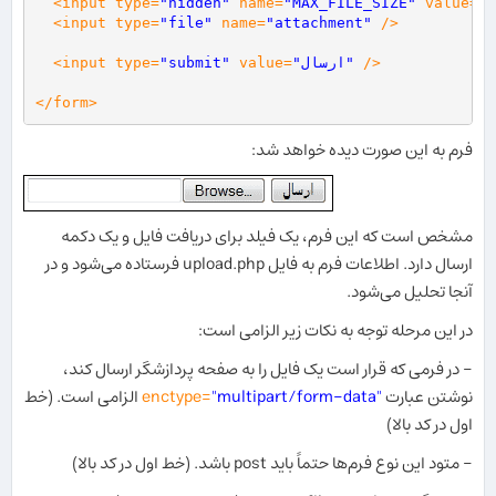
  <input type=
"hidden"
 name=
"MAX_FILE_SIZE"
 value=
"1
  <input type=
"file"
 name=
"attachment"
 />
 />
"ارسال"
 value=
"submit"
<input type=
</form>
فرم به این صورت دیده خواهد شد:
مشخص است که این فرم، یک فیلد برای دریافت فایل و یک دکمه
ارسال دارد. اطلاعات فرم به فایل upload.php فرستاده می‌شود و در
آنجا تحلیل می‌شود.
در این مرحله توجه به نکات زیر الزامی است:
- در فرمی که قرار است یک فایل را به صفحه پردازشگر ارسال کند،
نوشتن عبارت
"multipart/form-data"‎
enctype=
الزامی است. (خط
اول در کد بالا)
- متود این نوع فرم‌ها حتماً باید post باشد. (خط اول در کد بالا)