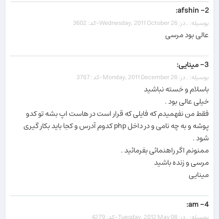
2- afshin:
بوسیله: , در: Wednesday, 2011 October 26-کد: 3602
عالی بود مرسی
3- مینایی:
بوسیله: , در: Monday, 2011 December 26-کد: 3767
باسلام و خسته نباشید
خیلی عالی بود .
فقط من نفهمیدم که فایلی که قرار است در هاست اپ بشه تو کدو
پوشه و به چه نامی و در داخل php کدوم آدرس و کجا باید بکار گیری
شود .
ممنونم اگر راهنمائی بفرمائید .
مرسی و زنده باشید
مینایی
4- am:
بوسیله: , در: Tuesday, 2012 May 08-کد: 4279