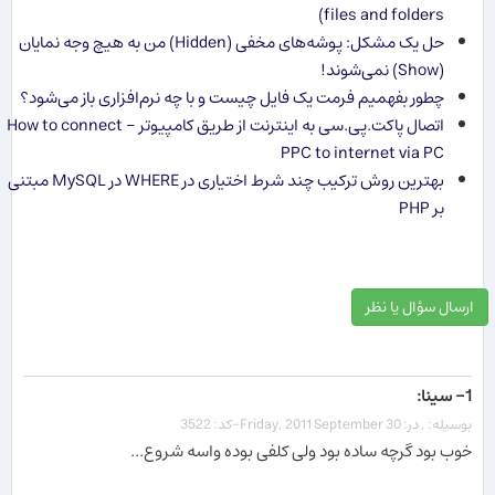
files and folders)
حل یک مشکل: پوشه‌های مخفی (Hidden) من به هیچ وجه نمایان
(Show) نمی‌شوند!
چطور بفهمیم فرمت یک فایل چیست و با چه نرم‌افزاری باز می‌شود؟
اتصال پاکت.پی.سی به اینترنت از طریق کامپیوتر - How to connect
PPC to internet via PC
بهترین روش ترکیب چند شرط اختیاری در WHERE در MySQL مبتنی
بر PHP
ارسال سؤال یا نظر
1- سینا:
بوسیله: , در: Friday, 2011 September 30-کد: 3522
خوب بود گرچه ساده بود ولی کلفی بوده واسه شروع...