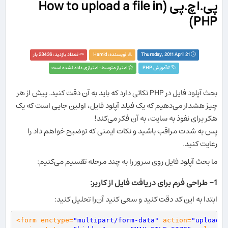
پی.اچ.پی (How to upload a file in
PHP)
Thursday, 2011 April 21
نویسنده:
Hamid
تعداد بازدید: 23436 بار
#
آموزش PHP‏
امتیاز متوسط: امتیازی داده نشده است
بحث آپلود فایل در PHP نکاتی دارد که باید به آن دقت کنید. پیش از هر
چیز هشدار می‌دهیم که یک فیلد آپلود فایل، اولین جایی است که یک
هکر برای نفوذ به سایت، به آن فکر می‌کند!
پس به شدت مراقب باشید و نکات ایمنی که توضیح خواهم داد را
رعایت کنید.
ما بحث آپلود فایل روی سرور را به چند مرحله تقسیم می‌کنیم:
1- طراحی فرم برای دریافت فایل از کاربر:
ابتدا به این کد دقت کنید و سعی کنید آن‌را تحلیل کنید:
<form enctype=
"multipart/form-data"
 action=
"upload.p