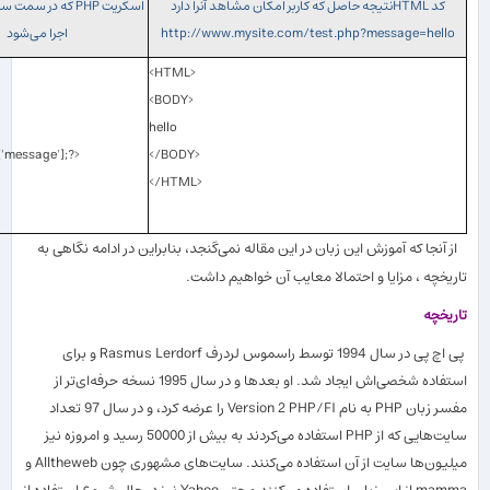
كد HTMLنتیجه حاصل كه كاربر امكان مشاهد آنرا دارد
اسكریت PHP كه در 
http://www.mysite.com/test.php?message=hello
اجرا می
شود
<HTML>
<BODY>
hello
'message'];?>
</BODY>
</HTML>
از آنجا كه آموزش این زبان در این مقاله نمی
گنجد، بنابراین در ادامه نگاهی به
تاریخچه ، مزایا و احتمالا معایب آن خواهیم داشت.
تاریخچه
پی اچ پی در سال 1994 توسط راسموس لردرف Rasmus Lerdorf و برای
استفاده شخصی
اش ایجاد شد. او بعدها و در سال 1995 نسخه حرفه
ای
تر از
مفسر زبان PHP به نام Version 2 PHP/FI را عرضه كرد، و در سال 97 تعداد
سایت
هایی كه از PHP استفاده می
كردند به بیش از 50000 رسید و امروزه نیز
میلیون
ها سایت از آن استفاده می
كنند. سایت
های مشهوری چون Alltheweb و