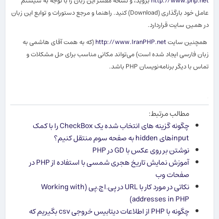
http://www.php.net
بروید، و نسخه مفسر این زبان را با توجه به سیستم
عامل خود بارگذاری (Download) كنید. راهنما و مرجع دستورات و توابع این زبان
در همین سایت قراردارد.
همچنین سایت
http://www.IranPHP.net
(كه به همت آقای هاشمی به
زبان فارسی ایجاد شده است) می
تواند مكانی مناسب برای حل مشكلات و
تماس با دیگر برنامه
نویسان PHP باشد.
.
مطالب مرتبط:
چگونه گزینه های انتخاب شده یک CheckBox را با کمک
inputهای hidden به صفحه سوم منتقل کنیم؟
نوشتن بر روی عکس با GD در PHP
آموزش نمایش تاریخ هجری شمسی با استفاده از PHP در
صفحات وب
نکاتی در مورد کار با URL در پی.اچ.پی (Working with
addresses in PHP)
چگونه با PHP از اطلاعات دیتابیس خروجی csv بگیریم که