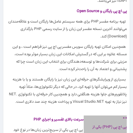
ISAPI نیز می
باشد.
پی اچ پی رایگان و Open Source
تهیه برنامه مفسر PHP برای همه سیستم عامل
ها رایگان است و علاقه
مندان
می
توانند آخرین نسخه مفسر این زبان را از سایت رسمی PHP بارگذاری
(Download) كند.
همچنین امكان تهیه رایگان سورس مفسر پی اچ پی نیز فراهم است ، و این
مسئله علاوه بر این كه در گسترش امكانات این زبان بسیار موثر بوده است،
مزیتی برای شركت
ها و توسعه
دهندگان برای انتخاب این زبان است چرا كه
پشتیبانی و اعتماد به آن را راحت
تر كرده است.
بسیاری از ویرایشگرهای حرفه
ای این زبان نیز یا رایگان هستند و یا با هزینه
بسیار كم می
توان آنها را تهیه كرد، در حالی كه دیگر تكنولوژی
ها، مثلاً تهیه
پلاتفورم
های جاوا هزینه هنگفتی دارد و همچنین كار حرفه
ای با تكنولوژی .NET
نیز نیاز به تهیه Visual Studio.NET و پرداخت هزینه چند صد دلاری است.
"
"
سرعت بالای تفسیر و اجرای PHP
پی اچ پی (PHP) یكی از
پی اچ پی یكی از سریع
ترین زبان
ها در نوع خود