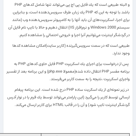
و البته طبیعی است كه یك فایل پی اچ پی می
تواند تنها شامل كدهای PHP
باشد.با توجه به این كه PHP یك زبان طرف سرویس
دهنده است، و بنابراین
برای اجرا، اسكریپت
های آن باید آنها را به كامپیوتر سرویس
دهنده وب (مانند
سیستم Windows 2000 و نرم
افزار IIS) انتقال دهیم و حالا با تایپ نام فایل آن
در گردشگر اینترنت می
توانیم آنرا اجرا و خروجی احتمالی را مشاهده كنیم.
طبیعی است كه در سمت سرویس
گیرنده (كاربر سایت)امكان مشاهده كدها
وجود ندارد.
پس از درخواست برای اجرای یك اسكریپت PHP فایل حاوی كدهای PHP به
برنامه مفسر PHP انتقال داده شده(معمولا php.exe) و این برنامه بعد از تفسیر
واجرای اسكریپت ،نتیجه را به سمت كاربر می
فرستد.
در زیر نمونه
ای از یك اسكریت ساده PHP درج شده است. این برنامه پیغام
ارسالی توسط كاربر را می
گیرد (این پارامتر می
تواند توسط یك فرم یا در نوار آدرس
گردشگر اینترنت تایپ شود) و آن را در قالب HTML برای كاربر ارسال می
كند.