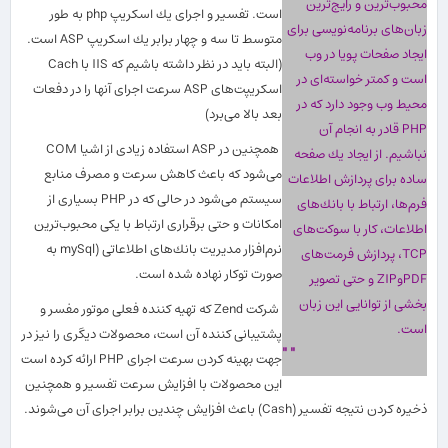
محبوب
ترین و رایج
ترین
است. تفسیر و اجرای یك اسكریپ php به طور
زبان
های برنامه
نویسی برای
متوسط تا سه و چهار برابر یك اسكریپ ASP است.
ایجاد صفحات پویا در وب
(البته باید در نظر داشته باشیم كه IIS با Cach
است و كمتر خواسته
ای در
اسكریپت
های ASP سرعت اجرای آنها را در دفعات
محیط وب وجود دارد كه در
بعد بالا می
برد)
PHP قادر به انجام آن
همچنین در ASP استفاده زیادی از اشیا COM
نباشیم. از ایجاد یك صفحه
می
شود كه باعث كاهش سرعت و مصرف منابع
ساده برای پردازش اطلاعات
سیستم می
شود در حالی كه در PHP بسیاری از
فرم
ها، ارتباط با بانك
های
امكانات و حتی برقراری ارتباط با یكی محبوب
ترین
اطلاعات، كار با سوكت
های
نرم
افزار مدیریت بانك
های اطلاعاتی (mySql به
TCP، پردازش فرمت
های
صورت توكار نهاده شده است.
PDFوZIP و حتی تصویر
بخشی از توانایی این زبان
شركت Zend كه تهیه كننده فعلی موتور مفسر و
است.
پشتیبانی كننده آن است، محصولات دیگری را نیز در
"
"
جهت بهینه كردن سرعت اجرای PHP ارائه كرده است
این محصولات با افزایش سرعت تفسیر و همچنین
ذخیره كردن نتیجه تفسیر (Cash) باعث افزایش چندین برابر اجرای آن می
شوند.