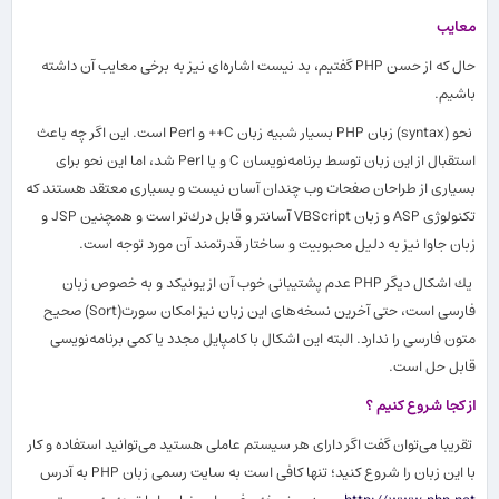
معایب
حال كه از حسن PHP گفتیم، بد نیست اشاره
ای نیز به برخی معایب آن داشته
باشیم.
نحو (syntax) زبان PHP بسیار شبیه زبان C++ و Perl است. این اگر چه باعث
استقبال از این زبان توسط برنامه
نویسان C و یا Perl شد، اما این نحو برای
بسیاری از طراحان صفحات وب چندان آسان نیست و بسیاری معتقد هستند كه
تكنولوژی ASP و زبان VBScript آسانتر و قابل درك
تر است و همچنین JSP و
زبان جاوا نیز به دلیل محبوبیت و ساختار قدرتمند آن مورد توجه است.
یك اشكال دیگر PHP عدم پشتیبانی خوب آن از یونیكد و به خصوص زبان
فارسی است، حتی آخرین نسخه
های این زبان نیز امكان سورت(Sort) صحیح
متون فارسی را ندارد. البته این اشكال با كامپایل مجدد یا كمی برنامه
نویسی
قابل حل است.
از كجا شروع كنیم ؟
تقریبا می
توان گفت اگر دارای هر سیستم عاملی هستید می
توانید استفاده و كار
با این زبان را شروع كنید؛ تنها كافی است به سایت رسمی زبان PHP به آدرس