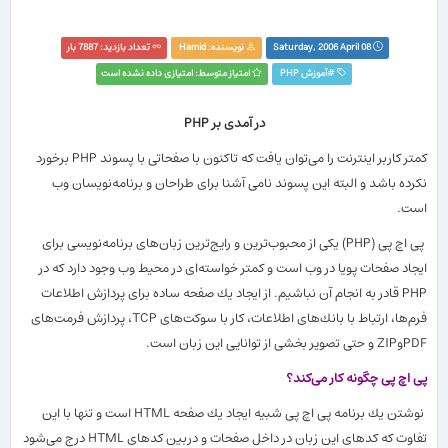
Saturday, 2006 April 08
نویسنده:
Hamid
تعداد بازدید: 7887 بار
#
آموزش PHP‏
امتیاز متوسط: امتیازی داده نشده است
در آمدی بر PHP
كمتر كاربر اینترنت را می
توان یافت كه تاكنون با صفحاتی با پسوند PHP برخورد
نكرده باشد و البته این پسوند نامی آشنا برای طراحان و برنامه
نویسان وب
است.
پی اچ پی (PHP) یكی از محبوب
ترین و رایج
ترین زبان
های برنامه
نویسی برای
ایجاد صفحات پویا در وب است و كمتر خواسته
ای در محیط وب وجود دارد كه در
PHP قادر به انجام آن نباشیم. از ایجاد یك صفحه ساده برای پردازش اطلاعات
فرم
ها، ارتباط با بانك
های اطلاعات، كار با سوكت
های TCP، پردازش فرمت
های
PDFوZIP و حتی تصویر بخشی از توانایی این زبان است.
پی اچ پی چگونه كار می
كند؟
نوشتن یك برنامه پی اچ پی شبیه ایجاد یك صفحه HTML است و تنها با این
تفاوت كه كدهای این زبان در داخل صفحات و دربین كدهای HTML درج می
شود