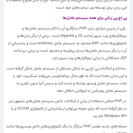
mamma از این زبان استفاده می
كنند و حتی Yahoo نیز در حال شروع استفاده از
این زبان برای توسعه وب سایت
های خود است.
پی اچ پی زبانی برای همه سیستم عامل
ها
یكی از برترین مزایای زبان PHP سازگاری آن با اكثر سیستم عامل
ها و
نرم
افزارهای وب سرور (مانند IIS و Apache) است. برخی از دیگر زبان
ها و
تكنولوژی
ها مانند ASP محدود به سیستم عامل windows است و پشتیبانی از
آن در دیگر سیستم عامل
ها بسیار پرهزینه و محدود است، و برخی نیز مانند
JSP مشكلاتی با برخی نرم
افزارهای وب سرور دارد.
ساختار و امكانات پی اچ پی به شكل مستقل از سیستم عامل شكل گرفته است
و این بدان معنا است كه به طور مثال برنامه
نویس می
تواند اسكریپت خود را
تحت سیستم عامل ویندوز نوشته و تست كند و سپس آنرا بدون تغییر به
سیستم عامل یونیكس یا لینوكس انتقال دهد.
در PHP امكان استفاده از برخی از امكانات خاص سیستم عامل
های مشهور نیز
در نظر گرفته است كه برای نمونه می
توان از پشتیبانی از تكنولوژی DCOM و یا
Windows API نام برد.
نسخه
های جدید مفسر PHP سازگار با دیگر تكنولوژی
های خاص وبسرورها مانند