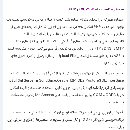
ساختار مناسب و امكانات بالا در PHP
همان طور كه در ابتدای مقاله اشاره شد، كمتری نیازی در برنامه
نویسی تحت وب
وجود دارد كه در PHP امكان رفع آن نباشد. پی اچ پی شامل كتابخانه
ای غنی از
توابعی است كه امكان پردازش اطلاعات فرم
ها، كار با بانك
های اطلاعاتی،
فایل
های متنی و باینری، فایل
های گرافیكی، PDF ، ZIP و پروتكل
های TCP ،
FTP ، DNS ،SMTP و ... را برای برنامه
نویس فراهم می
كند، این را مقایسه كنید
با ASP كه به طور مستقل امكان Upload File ،ارسال ایمیل یا كار با فایل
های
باینری را ندارد.
همچنین PHP یكی از بهترین پشتیبانی
ها را از نرم
افزارهای بانك اطلاعات دارد.
mySql,Sql Server,mSql,dBase,Oracle,IBM DB2,PostgreSQL,InterBase
و بسیاری از نرم
افزارهای دیگر در پی اچ پی قابل استفاده هستند و البته امكان
كار با ODBC و COM برا ی استفاده از بانك
های Ms Access و دیگرمحصولات
نیز هست.
قدرت زبان پی اچ پی تنها در كتابخانه توابع آن نیست، پشتیبانی بسیار خوب از
برنامه
نویسی شیءگرا (OOP) و كار آسان و سریع با متغیرها از مزایای دورنی این
زبان است.