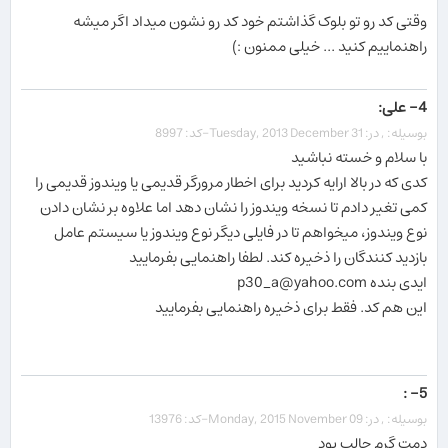
وقتی کد رو تو بلوک گذاشتم خود کد رو نشون میداد اگر میشه
راهنماییم کنید ... خیلی ممنون :)
4- علی:
بوسیله: , در: Tuesday, 2013 December 31-کد: 8997
با سلام و خسته نباشید
کدی که در بالا ارایه کردید برای اخطار مرورگر قدیمی یا ویندوز قدیمی را
کمی تغیر دادم تا نسخه ویندوز را نشان دهد اما علاوه بر نشان دادن
نوع ویندوز، میخواهم تا در فایلی دیگر نوع ویندوز یا سیستم عامل
بازدید کنندگان را ذخیره کند. لطفا راهنمایی بفرمایید
ایدی بنده p30_a@yahoo.com
این هم کد. فقط برای ذخیره راهنمایی بفرمایید
5- :
بوسیله: , در: Monday, 2015 November 09-کد: 13976
دمت گرم جالب بود