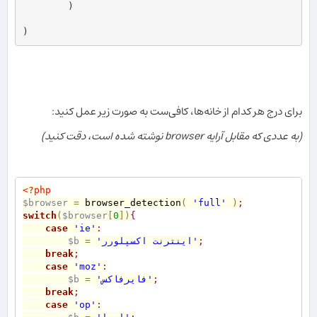
        )

برای درج هر کدام از خانه‌ها، کافی‌ست به صورت زیر عمل کنید:
(به عددی که مقابل آرایه browser نوشته شده است، دقت کنید)
<?php
$browser
=
 browser_detection
(
'full'
)
;
switch
(
$browser
[
0
]
)
{
case
'ie'
:
;
'اینترنت اکسپلورر'
=
$b
break
;
case
'moz'
:
;
'فایرفاکس'
=
$b
break
;
case
'op'
: