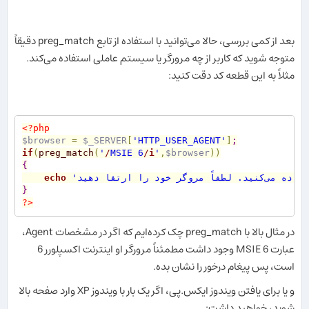
بعد از کمی بررسی، حالا می‌توانید با استفاده از تابع preg_match دقیقاً
متوجه شوید که کاربر از چه مرورگر یا سیستم عاملی استفاده می‌کند.
مثلاً به این قطعه کد دقت کنید:
<?php
$browser
=
$_SERVER
[
'HTTP_USER_AGENT'
]
;
if
(
preg_match
(
'
/
MSIE 6
/
i
'
,
$browser
)
)
{
echo
}
?>
در مثال بالا با preg_match چک کرده‌ایم که اگر در مشخصات Agent،
عبارت MSIE 6 وجود داشت مطمئناً مرورگر او اینترنت اکسپلورر 6
است، پس پیغام درخور را نشان بده.
و یا برای یافتن ویندوز ایکس.پی، اگر یک بار با ویندوز XP وارد صفحه بالا
شوید، خواهید داشت: