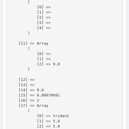
        (

            [0] => 

            [1] => 

            [2] => 

            [3] => 

            [4] => 

        )

    [11] => Array

        (

            [0] => 

            [1] => 

            [2] => 9.0

        )

    [12] => 

    [13] => 

    [14] => 9.0

    [15] => 0.00070691

    [16] => 2

    [17] => Array

        (

            [0] => trident

            [1] => 5.0

            [2] => 5.0
