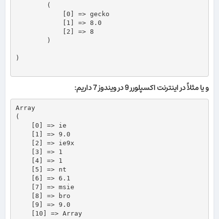
        (

            [0] => gecko

            [1] => 8.0

            [2] => 8

        )

)

و یا مثلاً در اینترنت اکسپلورر 9 در ویندوز 7 داریم:
Array

(

    [0] => ie

    [1] => 9.0

    [2] => ie9x

    [3] => 1

    [4] => 1

    [5] => nt

    [6] => 6.1

    [7] => msie

    [8] => bro

    [9] => 9.0

    [10] => Array
