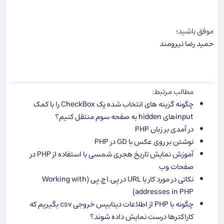
موفق باشید؛
حمید رضا نیرومند
.
مطالب مرتبط:
چگونه گزینه های انتخاب شده یک CheckBox را با کمک
inputهای hidden به صفحه سوم منتقل کنیم؟
در آمدی بر زبان PHP
نوشتن بر روی عکس با GD در PHP
آموزش نمایش تاریخ هجری شمسی با استفاده از PHP در
صفحات وب
نکاتی در مورد کار با URL در پی.اچ.پی (Working with
addresses in PHP)
چگونه با PHP از اطلاعات دیتابیس خروجی csv بگیریم که
کاراکترها درست نمایش داده شوند؟