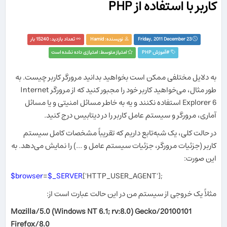
کاربر با استفاده از PHP
Friday, 2011 December 23
نویسنده:
Hamid
تعداد بازدید: 15240 بار
#
آموزش PHP‏
امتیاز متوسط: امتیازی داده نشده است
به دلایل مختلفی ممکن است بخواهید بدانید مرورگر کاربر چیست. به
طور مثال، می‌خواهید کاربر خود را مجبور کنید که از مرورگر Internet
Explorer 6 استفاده نکنند و یه به خاطر مسائل امنیتی و یا مسائل
آماری، مرورگر و سیستم عامل کاربر را در دیتابیس درج کنید.
در حالت کلی، یک شبه‌تابع داریم که تقریباً مشخصات کامل سیستم
کاربر (جزئیات مرورگر، جزئیات سیستم عامل و ...) را نمایش می‌دهد. به
این صورت:
$browser
=
$_SERVER
[
'HTTP_USER_AGENT'
];
مثلاً یک خروجی از سیستم من در این حالت عبارت است از:
Mozilla/5.0 (Windows NT 6.1; rv:8.0) Gecko/20100101
Firefox/8.0