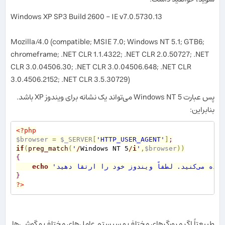
Windows XP SP3 Build 2600 – IE v7.0.5730.13
Mozilla/4.0 (compatible; MSIE 7.0; Windows NT 5.1; GTB6;
chromeframe; .NET CLR 1.1.4322; .NET CLR 2.0.50727; .NET
CLR 3.0.04506.30; .NET CLR 3.0.04506.648; .NET CLR
3.0.4506.2152; .NET CLR 3.5.30729)
پس عبارت Windows NT 5 می‌تواند یک نشانه برای ویندوز XP باشد.
بنابراین:
<?php
$browser
=
$_SERVER
[
'HTTP_USER_AGENT'
]
;
if
(
preg_match
(
'
/
Windows NT 5
/
i
'
,
$browser
)
)
{
echo
}
?>
طبیعتاً اگر مرورگرهای مختلف و سیستم عامل‌های مختلف و گوشی‌ها