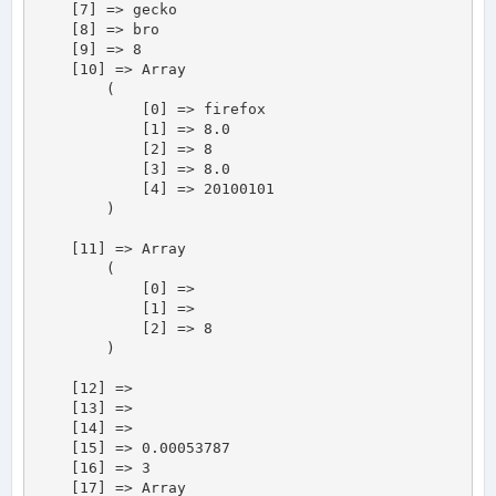
    [7] => gecko

    [8] => bro

    [9] => 8

    [10] => Array

        (

            [0] => firefox

            [1] => 8.0

            [2] => 8

            [3] => 8.0

            [4] => 20100101

        )

    [11] => Array

        (

            [0] => 

            [1] => 

            [2] => 8

        )

    [12] => 

    [13] => 

    [14] => 

    [15] => 0.00053787

    [16] => 3

    [17] => Array
