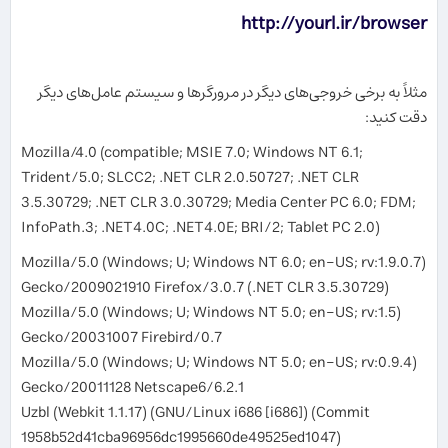
http://yourl.ir/browser
مثلاً به برخی خروجی‌های دیگر در مرورگرها و سیستم عامل‌های دیگر
دقت کنید:
Mozilla/4.0 (compatible; MSIE 7.0; Windows NT 6.1;
Trident/5.0; SLCC2; .NET CLR 2.0.50727; .NET CLR
3.5.30729; .NET CLR 3.0.30729; Media Center PC 6.0; FDM;
InfoPath.3; .NET4.0C; .NET4.0E; BRI/2; Tablet PC 2.0)
Mozilla/5.0 (Windows; U; Windows NT 6.0; en-US; rv:1.9.0.7)
Gecko/2009021910 Firefox/3.0.7 (.NET CLR 3.5.30729)
Mozilla/5.0 (Windows; U; Windows NT 5.0; en-US; rv:1.5)
Gecko/20031007 Firebird/0.7
Mozilla/5.0 (Windows; U; Windows NT 5.0; en-US; rv:0.9.4)
Gecko/20011128 Netscape6/6.2.1
Uzbl (Webkit 1.1.17) (GNU/Linux i686 [i686]) (Commit
1958b52d41cba96956dc1995660de49525ed1047)