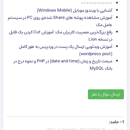
------------
آشنایی با ویندوز موبایل​ (Windows Mobile)
آموزش مشاهده پوشه های Share شده‌ی روی PC در سیستم
عامل مک
رفع بزرگ‌ترین مصیبت کاربران مک: آموزش Cut کردن یک فایل
در نسخه Lion
آموزش ویدئویی ارسال یک پست در وردپرس به طور کامل
(wordpress post)
مبحث تاریخ و زمان (date and time) در PHP و نحوه درج در
بانک MySQL
ارسال سؤال یا نظر
1- حامد:
بوسیله: , در: Saturday, 2012 October 20-کد: 5123