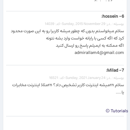
6- hossein:
بوسیله: , در: Sunday, 2015 November 29-کد: 14039
سلام میخواستم بدون که چطور میشه کاربرا رو به این صورت محدود
کرد که اگه کسی با رایانه خواست وارد بشه نتونه
اگه ممکنه به ایمیلم پاسخ رو ارسال کنید
admirallam4@gmail.com
7- Milad:
بوسیله: , در: Sunday, 2021 January 24-کد: 16521
سلام rnمیشه اینترنت کاربر تشخیص داد؟ rnمثلا اینترنت مخابرات
یا.....
Tutorials ©