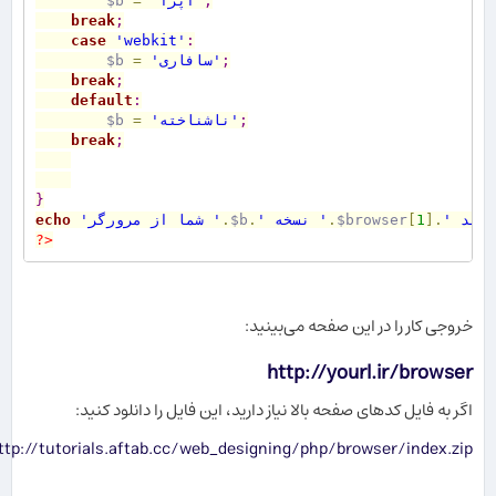
;
'اپرا'
=
$b
break
;
case
'webkit'
:
;
'سافاری'
=
$b
break
;
default
:
;
'ناشناخته'
=
$b
break
;
}
.
]
1
[
$browser
.
' نسخه '
.
$b
.
'شما از مرورگر '
echo
?>
خروجی کار را در این صفحه می‌بینید:
http://yourl.ir/browser
اگر به فایل کدهای صفحه بالا نیاز دارید، این فایل را دانلود کنید:
ttp://tutorials.aftab.cc/web_designing/php/browser/index.zip