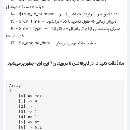
جزئیات دستگاه موبایل
14 - $true_ie_number - عدد دقیق مرورگر اینترنت اکس1لورر
15 - $run_time - میزان زمانی که طول کشید تا کد اجرا شود
16 - $html_type - میزان پشتیبانی از اچ.تی.ام.ال - بالاتر از 1
خوب است
17 - $a_engine_data - مشخصات موتور مرورگر
مثلاً دقت کنید که در فایرفاکس 8 در ویندوز 7 این آرایه چطور پر می‌شود:
Array

(

    [0] => moz

    [1] => 8

    [2] => 

    [3] => 1

    [4] => 1

    [5] => nt

    [6] => 6.1
