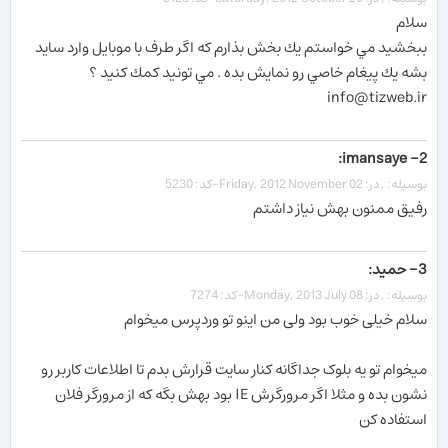
سلام
ببخشيد مي خواستم يك بخش بذارم كه اگر طرف با موبايل وارد سايد
بشه يك پيغام خاصي رو نمايش بده . مي تونيد كمك كنيد ؟
info@tizweb.ir
2- imansaye:
بوسیله: , در: Friday, 2012 November 02-کد: 5230
رفیق ممنون بهش نیاز داشتم
3- حمید:
بوسیله: , در: Monday, 2013 July 08-کد: 7274
سلام خیلی خوب بود ولی من اینو تو وردپرس میخوام
میخوام تو یه بلوک جداگانه کنار سایت قرارش بدم تا اطلاعات کاربر رو
نشون بده و مثلا اگر مرورگرش IE بود بهش بگه که از مرورگر فلان
استفاده کن