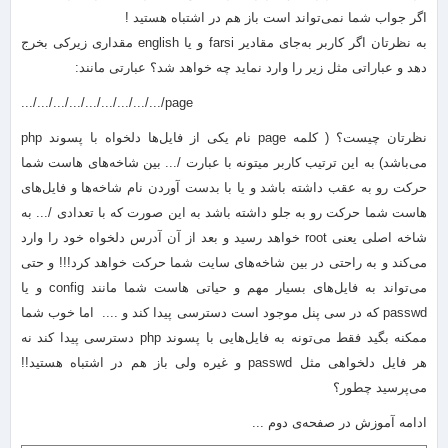
اگر جواب شما نمی‌تواند است باز هم در اشتباه هستید !
به نظرتان اگر کاربر به‌جای مقادیر farsi و یا english مقداری زیرکی بخرج
دهد و عباراتی مثل زیر را وارد نماید چه خواهد شد؟ عبارتی مانند:
.../.../.../.../.../.../.../.../.../page
نظرتان چیست؟ ( کلمه page نام یکی از فایل‌ها دلخواه با پسوند php
می‌باشد) به این ترتیب کاربر میتونه با عبارت /... بین شاخه‌های هاست شما
حرکت رو به عقب داشته باشد و یا با بدست آوردن نام شاخه‌ها و فایل‌های
هاست شما حرکت رو به جلو داشته باشد به این صورت که با تعدادی /... به
شاخه اصلی یعنی root خواهد رسید و بعد از آن آدرس دلخواه خود را وارد
می‌کند و به راحتی در بین شاخه‌های سایت شما حرکت خواهد کرد!!! و حتی
می‌تواند به فایل‌های بسیار مهم و حیاتی هاست شما مانند config و یا
passwd که در سی پنل موجود است دسترسی پیدا کند و .... اما خوب شما
ممکنه بگید فقط می‌تونه به فایل‌هایی با پسوند php دسترسی پیدا کند نه
هر فایل دلخواهی مثل passwd و غیره ولی باز هم در اشتباه هستید!!
می‌پرسید چطور؟
ادامه آموزش در صفحه‌ی دوم ...