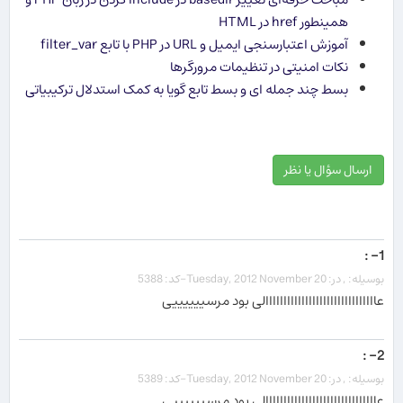
همینطور href در HTML
آموزش اعتبارسنجی ایمیل و URL در PHP با تابع filter_var
نکات امنیتی در تنظیمات مرورگرها
بسط چند جمله ای و بسط تابع گویا به کمک استدلال ترکیبیاتی
ارسال سؤال یا نظر
1- :
بوسیله: , در: Tuesday, 2012 November 20-کد: 5388
عااااااااااااااااااااااااااااااالی بود مرسییییییی
2- :
بوسیله: , در: Tuesday, 2012 November 20-کد: 5389
عااااااااااااااااااااااااااااااالی بود مرسییییییی