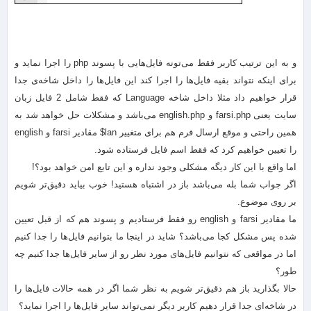
و به این ترتیب کاربر فقط می‌تونه فایل‌هایی با پسوند php را اجرا نماید و
برای اینکه نتواند بقیه فایل‌ها را اجرا کند این فایل‌ها را داخل شاخه‌ی جدا
قرار خواهیم داد مثلا داخل شاخه Language که فقط شامل 2 فایل زبان
سایت یعنی farsi.php و english.php می‌باشد و مشکلات حل خواهد شد به
همین راحتی و موقع ارسال فرم هم برای متغییر lan$ مقادیر farsi و english
را تعیین خواهیم کرد که فقط اسم فایل فرستاده شود.
اما واقع با این کار دیگه مشکلی وجود نداره و این تابع امن خواهد بود؟!
اگر جواب شما بله می‌باشد باز در اشتباه هستید! خوب بیاید دقیق‌تر شویم
بر روی موضوع.
ما مقادیر farsi و english رو فقط فرستادیم و پسوند هم که از قبل تعیین
شده پس مشکل کجا می‌باشد؟ شاید در اینجا ما بتوانیم فایل‌ها را جدا کنیم
اما در مواقعی که نتوانیم فایل‌های مورد نظر رو از سایر فایل‌ها جدا کنیم چه
طور؟
حالا بگذارید باز هم دقیق‌تر شویم به نظر شما اگر در همه حالات فایل‌ها را
در شاخه‌ای جدا قرار دهیم کاربر دیگر نمی‌تواند سایر فایل‌ها را اجرا نماید؟