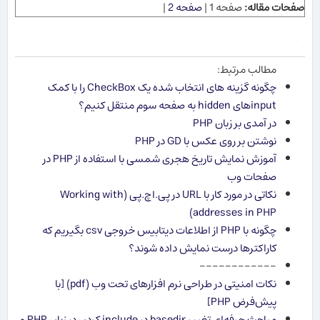
صفحات مقاله:
صفحه 1 |
صفحه 2
|
.
مطالب مرتبط:
چگونه گزینه های انتخاب شده یک CheckBox را با کمک
inputهای hidden به صفحه سوم منتقل کنیم؟
در آمدی بر زبان PHP
نوشتن بر روی عکس با GD در PHP
آموزش نمایش تاریخ هجری شمسی با استفاده از PHP در
صفحات وب
نکاتی در مورد کار با URL در پی.اچ.پی (Working with
addresses in PHP)
چگونه با PHP از اطلاعات دیتابیس خروجی csv بگیریم که
کاراکترها درست نمایش داده شوند؟
------------
نکات امنیتی در طراحی نرم افزارهای تحت وب (pdf) [با
پیش‌فرض PHP]
مباحث حرفه‌ای تغییر basedir در include کردن در زبان PHP و