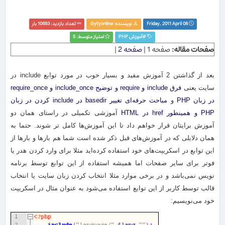
Friday, 2011 April 08
نویسنده:
Gytyonline
تعداد بازدید: 10693 بار
#
آموزش PHP‏
امتیاز متوسط: 5
صفحات مقاله:
صفحه 1 |
صفحه 2
|
بعد از گذاشتن 2 آموزش مفید و بسیار خوب در مورد توابع include در
سایت یعنی
فرق include و require و توضیح include_once و require_once
در زبان PHP
و
مباحث حرفه‌ای تغییر basedir در include کردن در زبان
PHP و همینطور href در HTML
آموزشی تکمیلی در راستای همان دو
آموزش برایتان قرار خواهم داد تا این آموزش‌ها کامل تر شوند. حتما به
همان دلایلی که در آموزش‌های قبل ذکر شده است شما هم بار‌ها و بارها از
این توابع در اسکریپت‌های خود استفاده کرده‌اید مثلا برای وارد کردن هدر یا
فوتر برای سایر صفحات اما همیشه استفاده از این توابع توسط برنامه
نویس نمی‌باشد و در برخی موارد مثلا انتخاب کردن زبان سایت یا انتخاب
قالب توسط کاربر از این توابع استفاده می‌شود به عنوان مثال در اسکریپت
خود می‌نویسیم: