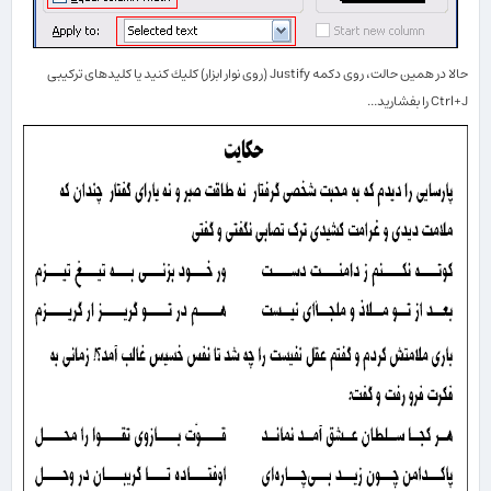
حالا در همین حالت، روی دكمه
Justify
(روی نوار ابزار) كلیك كنید یا كلیدهای تركیبی
Ctrl+J
را بفشارید...