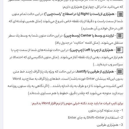
كه می‌دانید ما در كل، چهار نوع هم‌ترازی داریم:
-
هم‌ترازی از راست یا
Right
(یا در اصطلاح "راست‌چین"):
در این حالت تمام متون
شما از سمت راست و دقیقا از یك نقطه خاص شروع می‌شوند (مثل همین نوشته‌ای كه
الان در حال خواندن آن هستید)
-
ترازبندی وسط یا Center (وسط‌چین)
: در این حالت متون شما به وسط یك سطر
منتقل می‌شوند. (مثل كلمه "حكایت" در جدول بالا)
-
هم‌ترازی از چپ یا Left (چپ‌چین):
در این حالت نوشته‌های شما از سمت چپ با
هم تراز می‌شوند، یعنی از یك نقطه آغاز می‌شوند. (مثل متون انگلیسی‌ای كه احتمالا در
سرتاسر وب دیده‌اید...)
-
هم‌ترازی از طرفین یا Justify:
در این حالت كه ویژه یك پاراگراف (چند خط متن
بدون این‌كه بینشان
Enter
خورده باشد) است، خط‌های پاراگراف به صلاح‌دید
Word
كمی كشیده می‌شوند تا از دو طرف به یك اندازه باشند... (اگر نگاهی به یك ستون روزنامه
بیندازید متوجه می‌شوید كه چقدر دقیق، خطوط با هم مساوی شده‌اند)
برای تایپ ابیات ما باید چند نكته خیلی مهم را از نرم‌افزار
Word
بدانیم:
1- چند ستونه كردن متون
2- استفاده از
Shift+Enter
به جای
Enter
3- هم‌ترازی طرفین