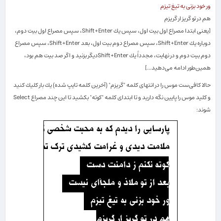
ور خود بزنی به تیغ تیزم
هم در تو گریز ار گریزم
[
یعنی ابتدا مصراع اول بیت اول، سپس یك
Shift+Enter
، سپس مصراع اول بیت دوم،
دوباره یك
Shift+Enter
، سپس مصراع دوم بیت اول، بعد
Shift+Enter
، سپس مصراع
دوم بیت دوم و در نهایت، مجدداً یك
Shift+Enter
دیگر بزنید و اگر صد بیت هم بود،
همین‌طور ادامه می‌دهید...
]
حالا كافی‌ست موس را در انتهای كلمه "گریزم" (آخرین كلمه تایپ شده) یك بار كلیك كنید
و كلید موس را پایین نگه دارید و تا ابتدای كلمه "كوته" بكشید تا این چند مصراع
Select
شوند: