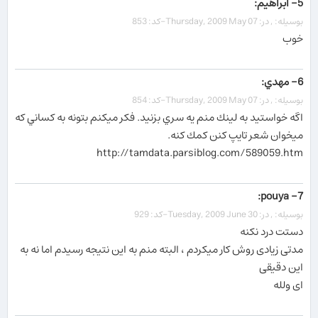
5- ابراهیم:
بوسیله: , در: Thursday, 2009 May 07-کد: 853
خوب
6- مهدي:
بوسیله: , در: Thursday, 2009 May 07-کد: 854
اگه خواستيد به لينك منم يه سري بزنيد. فكر ميكنم بتونه به كساني كه
ميخوان شعر تايپ كنن كمك كنه.
http://tamdata.parsiblog.com/589059.htm
7- pouya:
بوسیله: , در: Tuesday, 2009 June 30-کد: 929
دستت درد نکنه
مدتی زیادی روش کار میکردم ، البته منم به این نتیجه رسیدم اما نه به
این دقیقی
ای ولله