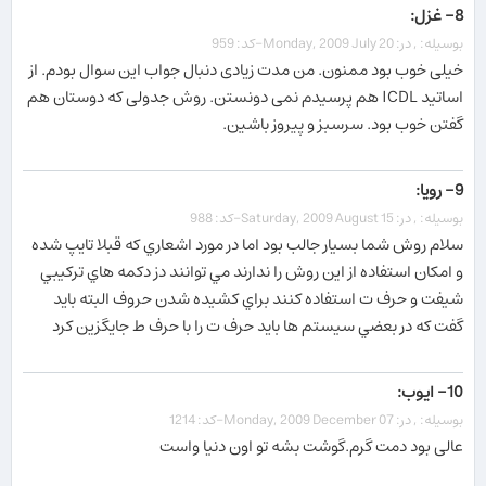
8- غزل:
بوسیله: , در: Monday, 2009 July 20-کد: 959
خیلی خوب بود ممنون. من مدت زیادی دنبال جواب این سوال بودم. از
اساتید ICDL هم پرسیدم نمی دونستن. روش جدولی که دوستان هم
گفتن خوب بود. سرسبز و پیروز باشین.
9- رويا:
بوسیله: , در: Saturday, 2009 August 15-کد: 988
سلام روش شما بسيار جالب بود اما در مورد اشعاري كه قبلا تايپ شده
و امكان استفاده از اين روش را ندارند مي توانند دز دكمه هاي تركيبي
شيفت و حرف ت استفاده كنند براي كشيده شدن حروف البته بايد
گفت كه در بعضي سيستم ها بايد حرف ت را با حرف ط جايگزين كرد
10- ایوب:
بوسیله: , در: Monday, 2009 December 07-کد: 1214
عالی بود دمت گرم.گوشت بشه تو اون دنیا واست