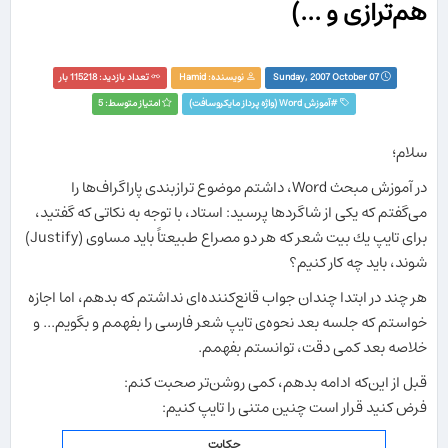
هم‌ترازی و ...)
Sunday, 2007 October 07
نویسنده:
Hamid
تعداد بازدید: 115218 بار
#
آموزش Word (واژه پرداز مايکروسافت)
امتیاز متوسط: 5
سلام؛
در آموزش مبحث Word، داشتم موضوع ترازبندی پاراگراف‌ها را
می‌گفتم كه یكی از شاگردها پرسید: استاد، با توجه به نكاتی كه گفتید،
برای تایپ یك بیت شعر كه هر دو مصراع طبیعتاً باید مساوی (Justify)
شوند، باید چه كار كنیم؟
هر چند در ابتدا چندان جواب قانع‌كننده‌ای نداشتم كه بدهم، اما اجازه
خواستم كه جلسه بعد نحوه‌ی تایپ شعر فارسی را بفهمم و بگویم... و
خلاصه بعد كمی دقت، توانستم بفهمم.
قبل از این‌كه ادامه بدهم، كمی روشن‌تر صحبت كنم:
فرض كنید قرار است چنین متنی را تایپ كنیم:
حكایت