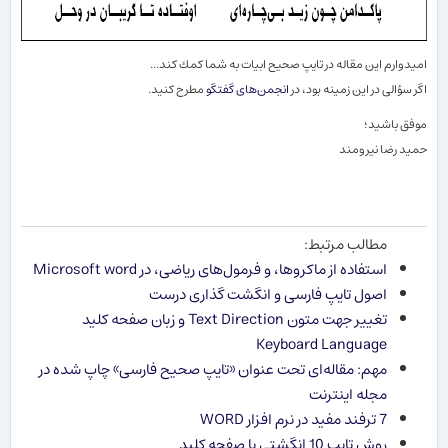
امیدوارم این مقاله در تایپ صحیح ابیات به شما كمك كند...
اگر سؤالی در این زمینه بود، در
انجمن‌های گفتگو
مطرح كنید.
موفق باشید؛
حمید رضا نیرومند
.
مطالب مرتبط:
استفاده از ماكروها، و فرمول‌های ریاضی، در Microsoft word
اصول تایپ فارسی و انگشت گذاری درست
تغییر جهت متون Text Direction و زبان صفحه کلید
Keyboard Language
مهم: مقاله‌ای تحت عنوان «تایپ صحیح فارسی» چاپ شده در
مجله اینترنت
7 ترفند مفید در نرم افزار WORD
روش تایپ 10 انگشتی با صفحه کلید