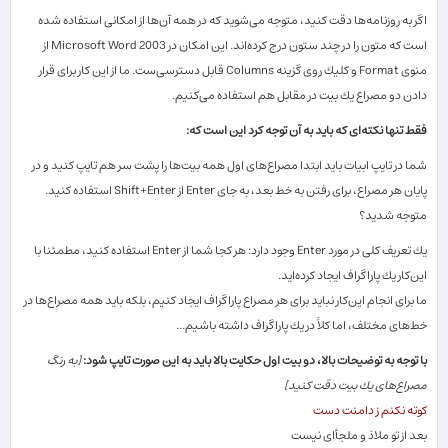
اگر به روزنامه‌ها دقت كنید، متوجه می‌شوید كه در همه آن‌ها از امكانی استفاده شده
است كه متون را در چند ستون درج كرده‌اند. این امكان در
Microsoft Word 2003
از
منوی
Format
و كلیك روی گزینه
Columns
قابل دسترسی‌ست. ما از این كار برای قرار
دادن دو مصراع یك بیت در مقابل هم استفاده می‌كنیم.
فقط تنها نكته‌ای كه باید به آن توجه كرد این است كه:
شما در تایپ ابیات باید ابتدا مصراع‌های اول همه بیت‌ها را پشت سر هم تایپ كنید و در
پایان هر مصراع، برای رفتن به خط بعد، به جای
Enter
از
Shift+Enter
استفاده كنید.
متوجه شدید؟
یك تعریف كلی در مورد
Enter
وجود دارد: هر كجا شما از
Enter
استفاده كنید، مطمئنا با
این‌كار یك پاراگراف ایجاد كرده‌اید.
ما برای انجام این‌كار نباید برای هر مصراع پاراگراف ایجاد كنیم، بلكه باید همه مصراع‌ها در
خط‌های مختلف، اما كلاً در یك پاراگراف داشته باشیم...
با توجه به توضیحات بالا، دو بیت اول حكایت بالا باید به این صورت تایپ شود:
[
به رنگ
مصراع‌های یك بیت دقت كنید
]
كوته نكنم ز دامنت دست
بعد از تو ملاذ و ملجأای نیست