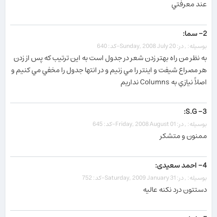
عند معرفتي
2- سما:
بوسیله: , در: Sunday, 2008 July 20-کد: 640
به نظر من راه بهتر زدن شعر در جدول است به اين ترتيب كه پس از زدن
هر مصراع شيفت و اينتر را مي زنيم و در انتها جدول را مخفي مي كنيم و
اصلاً نيازي به Columns نداريم
3- S.G:
بوسیله: , در: Friday, 2008 August 01-کد: 645
ممنون و متشكر
4- احمد سعیدی:
بوسیله: , در: Saturday, 2009 January 31-کد: 752
دستتون درد نکنه عالیه