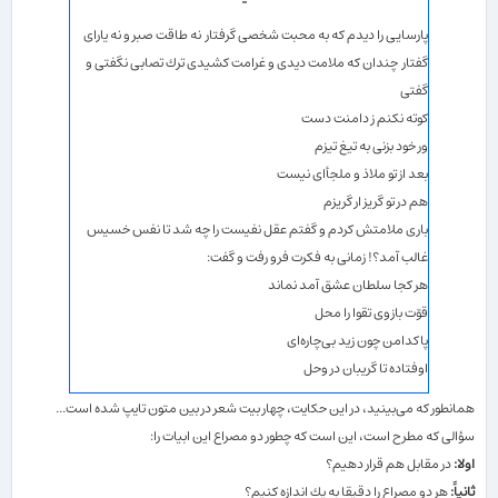
پارسایی را دیدم كه به محبت شخصی گرفتار نه طاقت صبر و نه یارای
گفتار چندان كه ملامت دیدی و غرامت كشیدی ترك تصابی نگفتی و
گفتی
كوته نكنم ز دامنت دست
ور خود بزنی به تیغ تیزم
بعد از تو ملاذ و ملجأای نیست
هم در تو گریز ار گریزم
باری ملامتش كردم و گفتم عقل نفیست را چه شد تا نفس خسیس
غالب آمد؟! زمانی به فكرت فرو رفت و گفت:
هر كجا سلطان عشق آمد نماند
قوّت بازوی تقوا را محل
پاكدامن چون زید بی‌چاره‌ای
اوفتاده تا گریبان در وحل
همانطور كه می‌بینید، در این حكایت، چهار بیت شعر در بین متون تایپ شده است...
سؤالی كه مطرح است، این است كه چطور دو مصراع این ابیات را:
اولا:
در مقابل هم قرار دهیم؟
ثانیاً:
هر دو مصراع را دقیقا به یك اندازه كنیم؟