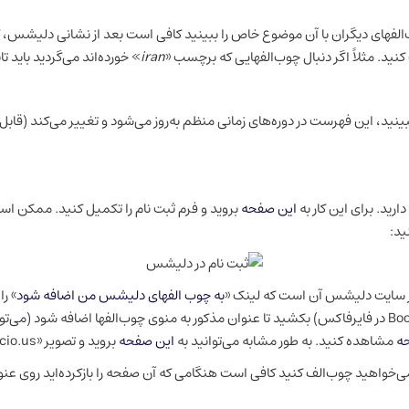
نید. مثلاً اگر دنبال چوب‌الفهایی که برچسب «
iran
» خورده‌اند می‌گردید باید ت
ر ببینید، این فهرست در دوره‌های زمانی منظم به‌روز می‌شود و تغییر می‌کند (ق
ارید. برای این کار به
این صفحه
بروید و فرم ثبت نام را تکمیل کنید. ممکن است
ید:
در سایت دلیشس آن است که لینک «
به چوب الفهای دلیشس من اضافه شود
» ر
خودتان (Favorites در اینترنت اکسپلورر و Bookmarks در فایرفاکس) بکشید تا عنوان مذکور به منوی چوب‌الفها 
ه
مشاهده کنید. به طور مشابه می‌توانید به
این صفحه
بروید و تصویر «post to del.icio.us» را روی منوی چوب‌الفها بکشید).
 می‌خواهید چوب‌الف کنید کافی است هنگامی که آن صفحه را بازکرده‌اید روی عنو