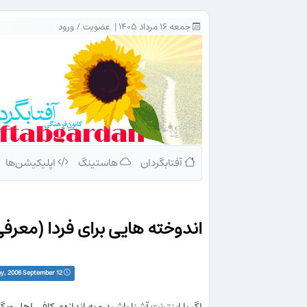
جمعه ۱۶ مرداد ۱۴۰۵ |
عضویت
/
ورود
آفتابگردان
هاستینگ
اپلیکیشن‌ها
اندوخته هایی برای فردا (معرفی سایت del.icio.us؛ سایتی به عنوان علاق
Tuesday, 2006 September 12
اگر با اینترنت آشنا باشید و به اندازه‌ی کافی اهل و