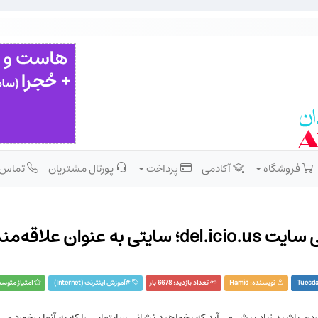
فروشگاه
آکادمی
پرداخت
پورتال مشتریان
تماس
ه‌مندی‌های آنلاین)
نویسنده:
Hamid
تعداد بازدید: 6678 بار
#
آموزش اينترنت (Internet)‏‏
امتیاز متوسط
بگردی باشید زیاد پیش می‌آید که بخواهید نشانی سایتهایی را که به آنها برخورد 