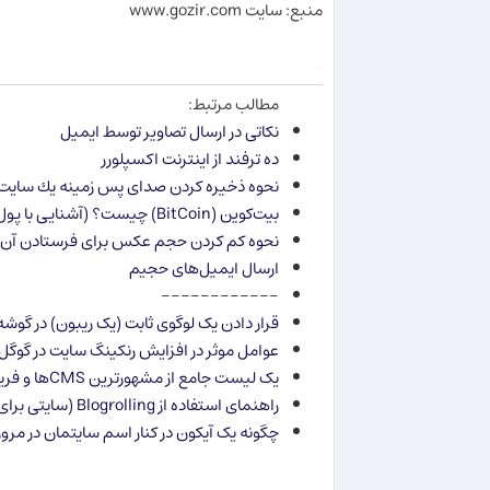
منبع: سایت www.gozir.com
.
مطالب مرتبط:
نكاتی در ارسال تصاویر توسط ایمیل
ده ترفند از اینترنت اكسپلورر
نحوه ذخیره كردن صدای پس زمینه یك سایت
بیت‌کوین (BitCoin) چیست؟ (آشنایی با پول‌های مجازی)
نحوه كم كردن حجم عكس برای فرستادن آن ب
ارسال ایمیل‌های حجیم
------------
قرار دادن یک لوگوی ثابت (یک ریبون) در گوشه‌های سای
عوامل موثر در افزایش رنكینگ سایت در گوگل
یک لیست جامع از مشهورترین CMSها و فریم‌ورک‌های منبع باز دنیا (همراه با معرفی و عکس و سایت رسمی...)
راهنمای استفاده از Blogrolling (سایتی برای مدیریت لینک​ها)
چگونه یک آیکون در کنار اسم سایتمان در مرو