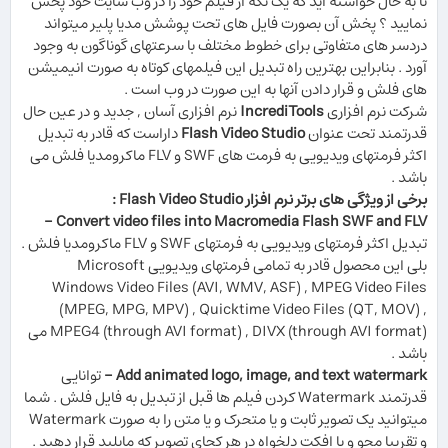
تا به حال خواسته اید که یک تکه از فیلم خود را در وب سایت خود پخش
نمایید ؟ پخش آن بصورت فایل های تحت پوشش مدیا پلیر میتواند
دردسر های متفاوتی برای خطوط مختلف با سرعتهای گوناگون به وجود
آورد . بنابراین بهترین راه تبدیل این فیلمهای کوتاه به صورت انیمیشن
های فلش و قرار دادن آنها به این صورت در وب است .
شرکت نرم افزاری
IncrediTools
نرم افزاری آسان
,
جدید و در عین حال
قدرتمند تحت عنوان
Flash Video Studio
داراست که قادر به تبدیل
اکثر فرمتهای ویدیویی به فرمت های
SWF
و
FLV
ماکرومدیا فلش می
باشد .
برخی از ویژگی های برتر نرم افزار Flash Video Studio :
Convert video files into Macromedia Flash SWF and FLV -
تبدیل اکثر فرمتهای ویدیویی به فرمتهای
SWF
و
FLV
ماکرومدیا فلش .
بلی این محصول قادر به تمامی فرمتهای ویدیویی Microsoft
Windows Video Files (AVI, WMV, ASF)
,
MPEG Video Files
(MPEG, MPG, MPV)
,
Quicktime Video Files (QT, MOV)
,
DIVX (through AVI format)
,
MPEG4 (through AVI format)
می
باشد .
Add animated logo, image, and text watermark -
توانایی
قدرتمند
Watermark
کردن فیلم ها قبل از تبدیل به فایل فلش . شما
میتوانید یک تصویر ثابت و یا متحرک و یا متن را به صورت
Watermark
و تقریبا محو و با افکت دلخواه در هر کجای تصویر که مایلید قرار دهید .