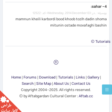
4- sahar:
بوسیله: , در: Wednesday, 2014 December 03-کد: 12522
mamnun kheili karbordi bood khoob tozih dadin shoma
mitunin ostade movafaghi bashin
Tutorials ©
Home
|
Forums
|
Download
|
Tutorials
|
Links
|
Gallery
|
Search
|
Site Map
|
About Us
|
Contact Us
Copyright 2004-2025. All rights reserved.
© by Aftabgardan Cultural Center :
Aftab.cc
Show me the SUN