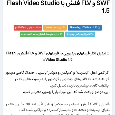
SWF و FLV فلش با Flash Video Studio
1.5
Thursday, 2006 March 23
نویسنده:
Hamid
تعداد بازدید: 12464 بار
#
آموزش ميكس و مونتاژ
امتیاز متوسط: امتیازی داده نشده است
:: تبدیل اکثر فرمتهای ویدیویی به فرمتهای SWF و FLV فلش با Flash
Video Studio 1.5 ::
اگر كمی اهل "اینترنت" و "میكس و مونتاژ" باشید، احتمالا گاهی مجبور
خواهید شد كه فایل‌های ویدئویی خودتون را به پسوندهایی كه در
اینترنت كاربرد بیشتری دارند، تبدیل كنید.
این موضوع باعث شد كه این نرم‌افزار را بهتون معرفی كنیم:
فایلهای
SWF
فلش به خاطر حجم کم
,
زیبایی اثر و انعطاف پذیری بالا در
دنیای اینترنت و صفحات وب بسیار گسترده و فراگیر شده اند .