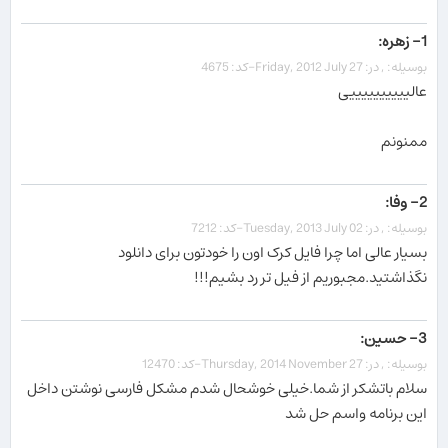
1- زهره:
بوسیله: , در: Friday, 2012 July 27-کد: 4675
عالییییییییییی
ممنونم
2- وفا:
بوسیله: , در: Tuesday, 2013 July 02-کد: 7212
بسیار عالی اما چرا فایل کرک اون را خودتون برای دانلود
نگذاشتید.مجبوریم از فیل تر رد بشیم!!!
3- حسین:
بوسیله: , در: Thursday, 2014 November 27-کد: 12470
سلام باتشکر از شما.خیلی خوشحال شدم مشکل فارسی نوشتن داخل
این برنامه واسم حل شد