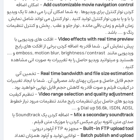
Add customizable movie navigation control
- امکان اضافه
کردن نوار کنترل برای ویدیوها . به شما امکان آن را می دهد تا یک ویدیو
را با و یا بدون نوار کنترل تولید کنید
,
نوار کنترل می تواند شامل نمایش
زمان فیلم و زمان باقی مانده
,
نوار جلو و عقب
,
پخش و کنترل تنظیمات
رنگ و .... باشد .
Video effects with real time preview
- افکت های ویدیویی با
پیش نمایش آنی . شما قادر به اضافه کردن برخی از افکت های رایج
ویدیویی مانند emboss, motion blur, brightness/contrast و ....
هستید و میتوانید ویدیو حاصل را به تغییرات به صورت انی مشاهده
کنید .
Real time bandwidth and file size estimation
- تخمین آنی
حجم فایل حاصل و میزان پهنای باند مصرفی آن . شما
با ایجاد تغییرات
در کیفیت فیلم و صوت قادر به کاهش حجم فایل نهایی خواهید بود .
Video range selection and quality adjustment
- تنظیم کیفیت
ویدیو های حاصل برای تنظیمات رایج مانند تنظیمات مرود نیاز خطوط
L
Dial up 56.6k, ISDN, ADS
و ....
Mix a secondary soundtrack -
اضافه کردن یک
Soundtrack
یا
صدای متن ثانویه برای میکس کردن با موزیک متن فیلم .
Built-in FTP upload tool -
مجهز به
FTP
آپلودر درونی .
Batch publish and upload
- توانایی تولید و آپلود همزنان تعداد