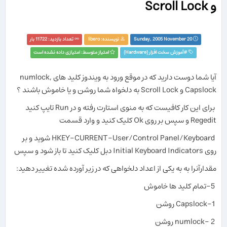
و Scroll Lock
Sunday, 2005 November 20
نویسنده:
libero
تعداد بازدید: 11722 بار
#
آموزش سخت افزار (Hardware)‏
امتیاز متوسط: امتیازی داده نشده است
آیا شما دوست دارید که در موقع ورود به ویندوز کلید های numlock,
Capslock و Scroll Lock به دلخواه شما روشن و یا خاموش باشند ؟
برای این کار کافیست که به منوی استارت رفته و در Run تایپ کنید
Regedit و سپس بر روی Ok کلیک کنید و وارد قسمت
HKEY-CURRENT-User/Control Panel/Keyboard شوید و بر
روی Initial Keyboard Indicators دبل کلیک کنید تا باز شود و سپس
مقدارآنرا به به یکی از اعداد دلخواهی که در زیر آورده شده تغییر دهید:
5-تمام کلید ها خاموش
1-Capslock روشن
2 -numlock روشن