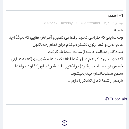
1- احمد:
بوسیله: , در: Tuesday, 2013 September 10-کد: 7926
با سلام
وب سایتی که طراحی کردید وقعا بی نظیر و آموزش هایی که میگذارید
عالیه.من واقعا ازتون تشکر میکنم برای تمام زحماتتون .
بنده کلی مطالب جالب از سایت شما یاد گرفتم.
اگه دوستان دیگر هم مثل شما لطف کنند علمشون رو (که به عبارتی
خمس آن حساب میشود) در اختیار ملت شریفمان بگذارند ، واقعا
سطح معلوماتمان بهتر میشود.
بازهم از شما کمال تشکر را دارم...
Tutorials ©