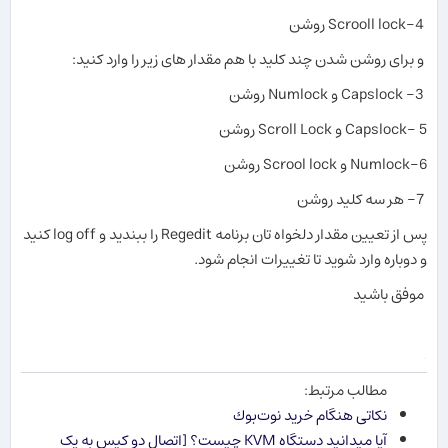
4-Scrooll lock روشن
و برای روشن شدن چند کلید با هم مقدار های زیر را وارد کنید:
3- Capslock و Numlock روشن
5 -Capslock و Scroll Lock روشن
6-Numlock و Scrool lock روشن
7- هر سه کلید روشن
پس از تعیین مقدار دلخواه تان برنامه Regedit را ببندید و log off کنید
و دوباره وارد شوید تا تغییرات انجام شود.
موفق باشید
.
مطالب مرتبط:
نكاتی هنگام خرید نوت‌بوك
آیا می​دانید دستگاه KVM چیست؟ [اتصال دو کیس به یک