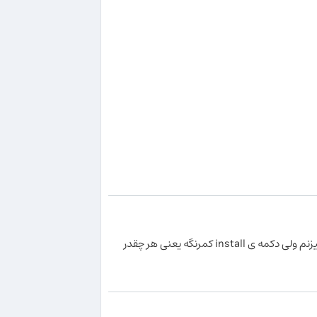
سلام من یه بار مایا 2016 رو نصب کردم.rnبعد حذفش کردم.الان که میخوام دوباره نصبش کنم با اینکه کدی که میخواد رو درست میزنم ولی دکمه ی install کمرنگه یعنی هر چقدر