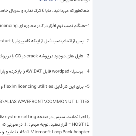
همانطور كه می‌دانید، مایا 6 کرک نداره و سریال خاصی هم نداره
1-هنگام نصب نرم افزار در کادر محاوره ای licencing گزینه Skip licencing را انتخاب کنید.
2- پس از اتمام نصب قبل از اینکه کامپیوتر را restart نمایید در درایو C: یک پوشه به نام flexlm ایجاد نمایید.
3- فایل های موجود در پوشه crack در CD را در پوشه C:\flexlm کپی کنید.
4- بوسیله wordpad فایل AW.DAT را باز کرده و پارامتر HOST ID را مقدار دهی نمایید.
5- برای این کار فایل flexlm licencing utilities واقع در منوی
\ALIAS WAVEFRONT\COMMON UTILITIES
Microsoft Loop Back Adapter انتخاب نمایید و سپس دوباره قسمتت 5 را انجام دهید.