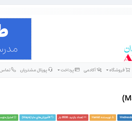
فروشگاه
آکادمی
پرداخت
پورتال مشتریان
تماس
نویسنده:
Hamid
تعداد بازدید: 9508 بار
#
آموزش‌هاي مايا (Maya)‏
امتیاز متوس