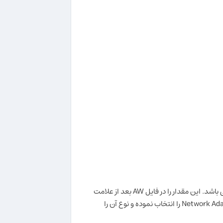
را اجرا نمایید. سپس در صفحه system setting مقدار etternet address را یادداشت نمایید. این مقدار همان HOST ID شما می باشد. این مقدار را در فایل AW بعد از علامت
HOST ID = قرار دهید. توجه مهم : !!! در صورتی که این مقدار صفر باشد باید در Control Panel\ Add new hardware گزینه Network Adapter را انتخاب نموده و نوع آن را