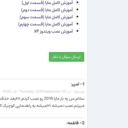
آموزش كامل مایا (قسمت اول)
آموزش كامل مایا (قسمت دوم)
آموزش كامل مایا (قسمت سوم)
آموزش كامل مایا (قسمت چهارم)
آموزش نصب ویندوز XP
ارسال سؤال یا نظر
1- امیر:
بوسیله: , در: Thursday, 2019 September 05-کد: 16102
میزنم نصب نمیشه rnمیشه یه راهنمایی کوچیک کنید؟ممنون.
2- فاطمه: