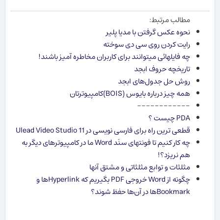
.
مطالب مرتبط:
نحوه عكس گرفتن با مدیا پلیر
رایت کردن روی سی دی سوخته
چه فایلهائی میتوانند برای کاربران مخاطره آمیز باشند!
تاریخچه حروف ابجد
روش حل جدول‌های ابجد
همه چیز درباره بایوس (BOIS)كامپیوترتان
------------
PDA چیست ؟
قطعی ترین راه برای فارسی نویسی در Ulead Video Studio 11
چه کار کنیم تا فونت​های سنَد Word ما در کامپیوترهای دیگر به
هم نریزد؟!
مثلثات و توابع مثلثاتی و مشتق آنها
چگونه از Word خروجی PDF بگیریم که Hyperlinkها و
Bookmarkها در آن‌ها حفظ شوند؟