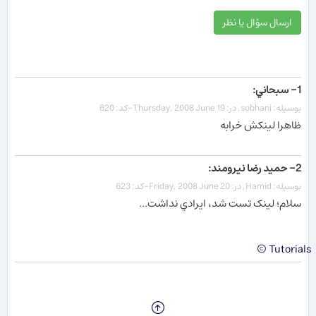
ارسال سؤال یا نظر
1- سبحاني:
بوسیله: sobhani, در: Thursday, 2008 June 19-کد: 620
ظاهرا لينکش خرابه
2- حميد رضا نيرومند:
بوسیله: Hamid, در: Friday, 2008 June 20-کد: 623
سلام؛ لينک تست شد، ايرادي نداشت...
Tutorials ©