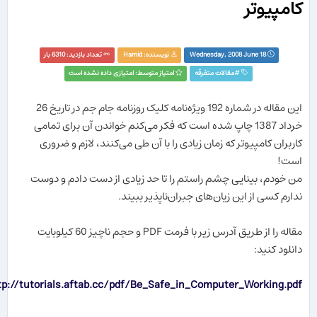
کامپیوتر
Wednesday, 2008 June 18
نویسنده:
Hamid
تعداد بازدید: 6310 بار
#
مقالات متفرقه
امتیاز متوسط: امتیازی داده نشده است
این مقاله در شماره 192 ویژه‌نامه کلیک روزنامه جام جم در تاریخ 26
خرداد 1387 چاپ شده است که فکر می‌کنم خواندن آن برای تمامی
کاربران کامپیوتر که زمان زیادی را با آن طی می‌کنند، لازم و ضروری
است!
من خودم، بینایی چشم راستم را تا حد زیادی از دست دادم و دوست
ندارم کسی از این زیان‌های جبران‌ناپذیر ببیند.
مقاله را از طریق آدرس زیر با فرمت PDF و حجم ناچیز 60 کیلوبایت
دانلود کنید:
tp://tutorials.aftab.cc/pdf/Be_Safe_in_Computer_Working.pdf