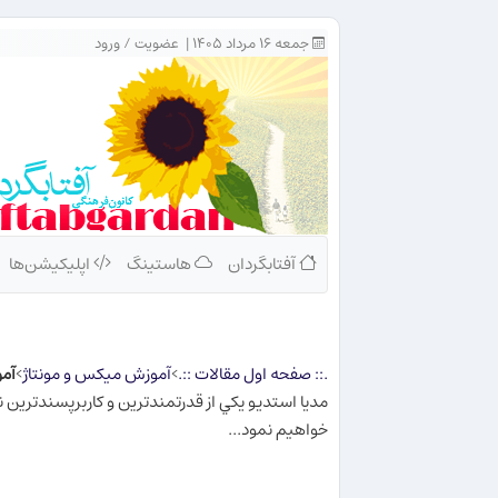
جمعه ۱۶ مرداد ۱۴۰۵ |
عضویت
/
ورود
آفتابگردان
هاستینگ
اپلیکیشن‌ها
.:: صفحه اول مقالات ::.
>
آموزش ميكس و مونتاژ
>
آموز
مديا استديو يكي از قدرتمندترين و كاربرپسندترين نرم
خواهيم نمود...