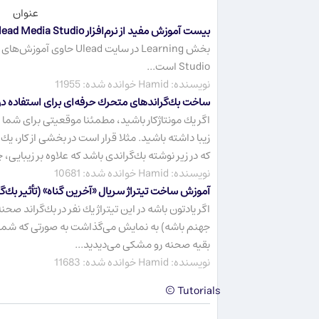
عنوان
بیست آموزش مفید از نرم‌افزار Ulead Media Studio (به انگلیسی ساده)
Studio است...
نویسنده: Hamid خوانده شده: 11955
ساخت بك‌گراندهای متحرك حرفه‌ای برای استفاده د
اگر یك مونتاژكار باشید، مطمئنا موقعیتی برای شما پ
زیبا داشته باشید. مثلا قرار است در بخشی از كار، ی
كه در زیر نوشته بك‌گراندی باشد كه علاوه بر زیبایی،
نویسنده: Hamid خوانده شده: 10681
آموزش ساخت تیتراژ سریال «آخرین گناه» (تأثیر بك‌گر
اگر یادتون باشه در این تیتراژ یك نفر در بك‌گراند 
جهنم باشه) به نمایش می‌گذاشت به صورتی كه شما
بقیه صحنه رو مشكی می‌دیدید...
نویسنده: Hamid خوانده شده: 11683
Tutorials ©