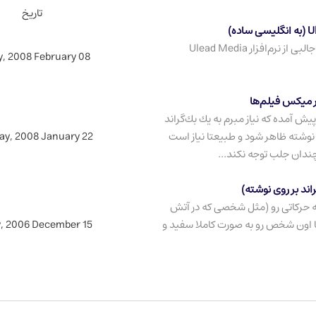
تاریخ
بخش Learning در سایت Ulead حاوی آموزش‌های جالبی از نرم‌افزار Ulead Media
y, 2008 February 08
ر میكس فیلم‌ها
یش آمده كه نیاز مبرم به یك بك‌گراند
ك نوشته ظاهر شود و طبیعتا نیاز است
ay, 2008 January 22
 چندان جلب توجه نكند...
اند بر روی نوشته)
صحنه حركاتی رو (مثل شخصی كه در آتش
 اون شخص رو به صورت كاملا سفید و
y, 2006 December 15